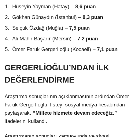
Hüseyin Yayman (Hatay) –
8,6 puan
Gökhan Günaydın (İstanbul) –
8,3 puan
Selçuk Özdağ (Muğla) –
7,5 puan
Ali Mahir Başarır (Mersin) –
7,2 puan
Ömer Faruk Gergerlioğlu (Kocaeli) –
7,1 puan
GERGERLİOĞLU’NDAN İLK
DEĞERLENDİRME
Araştırma sonuçlarının açıklanmasının ardından Ömer
Faruk Gergerlioğlu, listeyi sosyal medya hesabından
paylaşarak,
“Millete hizmete devam edeceğiz.”
ifadelerini kullandı.
Araştırmanın sonuçları kamuoyunda ve siyasi