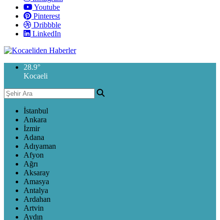
Youtube
Pinterest
Dribbble
LinkedIn
28.9
°
Kocaeli
İstanbul
Ankara
İzmir
Adana
Adıyaman
Afyon
Ağrı
Aksaray
Amasya
Antalya
Ardahan
Artvin
Aydın