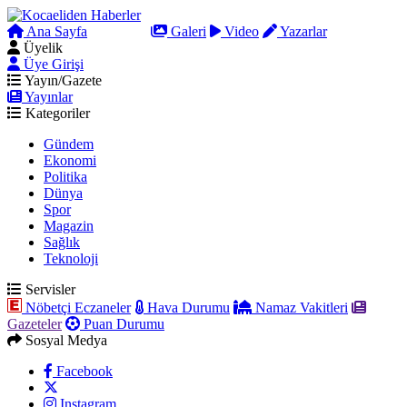
Ana Sayfa
Arama
Galeri
Video
Yazarlar
Üyelik
Üye Girişi
Yayın/Gazete
Yayınlar
Kategoriler
Gündem
Ekonomi
Politika
Dünya
Spor
Magazin
Sağlık
Teknoloji
Servisler
Nöbetçi Eczaneler
Hava Durumu
Namaz Vakitleri
Gazeteler
Puan Durumu
Sosyal Medya
Facebook
Instagram