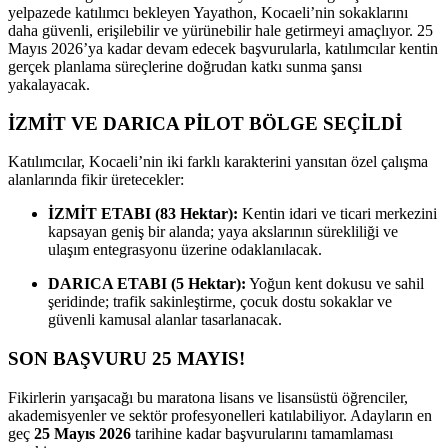
yelpazede katılımcı bekleyen Yayathon, Kocaeli’nin sokaklarını
daha güvenli, erişilebilir ve yürünebilir hale getirmeyi amaçlıyor. 25
Mayıs 2026’ya kadar devam edecek başvurularla, katılımcılar kentin
gerçek planlama süreçlerine doğrudan katkı sunma şansı
yakalayacak.
İZMİT VE DARICA PİLOT BÖLGE SEÇİLDİ
Katılımcılar, Kocaeli’nin iki farklı karakterini yansıtan özel çalışma
alanlarında fikir üretecekler:
İZMİT ETABI (83 Hektar):
Kentin idari ve ticari merkezini
kapsayan geniş bir alanda; yaya akslarının sürekliliği ve
ulaşım entegrasyonu üzerine odaklanılacak.
DARICA ETABI (5 Hektar):
Yoğun kent dokusu ve sahil
şeridinde; trafik sakinleştirme, çocuk dostu sokaklar ve
güvenli kamusal alanlar tasarlanacak.
SON BAŞVURU 25 MAYIS!
Fikirlerin yarışacağı bu maratona lisans ve lisansüstü öğrenciler,
akademisyenler ve sektör profesyonelleri katılabiliyor. Adayların en
geç
25 Mayıs 2026
tarihine kadar başvurularını tamamlaması