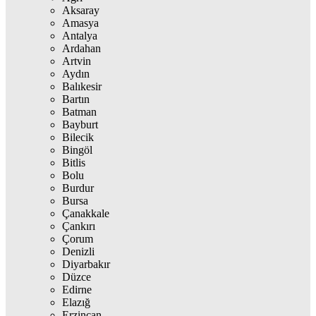
Aksaray
Amasya
Antalya
Ardahan
Artvin
Aydın
Balıkesir
Bartın
Batman
Bayburt
Bilecik
Bingöl
Bitlis
Bolu
Burdur
Bursa
Çanakkale
Çankırı
Çorum
Denizli
Diyarbakır
Düzce
Edirne
Elazığ
Erzincan