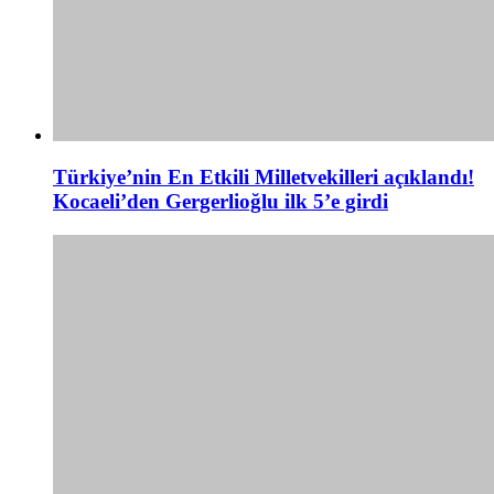
Türkiye’nin En Etkili Milletvekilleri açıklandı!
Kocaeli’den Gergerlioğlu ilk 5’e girdi