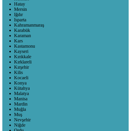
Hatay
Mersin
Iğdır
Isparta
Kahramanmaraş
Karabük
Karaman
Kars
Kastamonu
Kayseri
Kırıkkale
Kırklareli
Kırşehir
Kilis
Kocaeli
Konya
Kütahya
Malatya
Manisa
Mardin
Muğla
Muş
Nevşehir
Niğde
Ordu