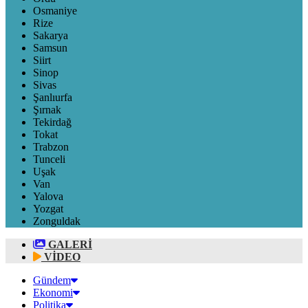
Osmaniye
Rize
Sakarya
Samsun
Siirt
Sinop
Sivas
Şanlıurfa
Şırnak
Tekirdağ
Tokat
Trabzon
Tunceli
Uşak
Van
Yalova
Yozgat
Zonguldak
GALERİ
VİDEO
Gündem
Ekonomi
Politika