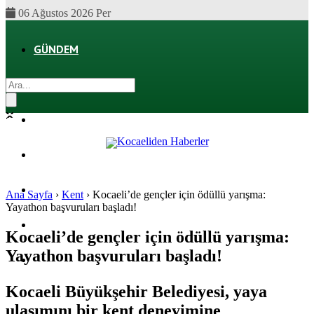
06 Ağustos 2026 Per
GÜNDEM
EKONOMI
POLITIKA
DÜNYA
SPOR
Ana Sayfa
›
Kent
›
Kocaeli’de gençler için ödüllü yarışma:
Yayathon başvuruları başladı!
MAGAZIN
Kocaeli’de gençler için ödüllü yarışma:
Yayathon başvuruları başladı!
SAĞLIK
Kocaeli Büyükşehir Belediyesi, yaya
ulaşımını bir kent deneyimine