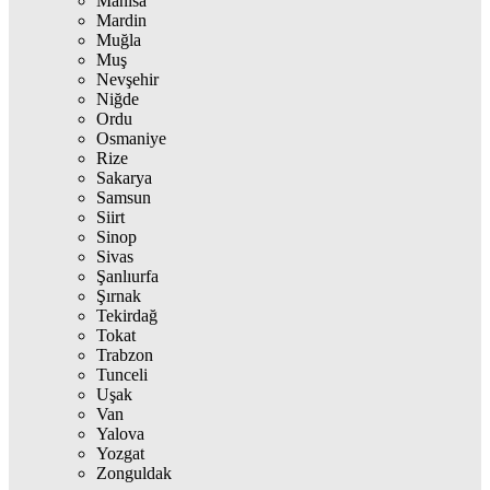
Manisa
Mardin
Muğla
Muş
Nevşehir
Niğde
Ordu
Osmaniye
Rize
Sakarya
Samsun
Siirt
Sinop
Sivas
Şanlıurfa
Şırnak
Tekirdağ
Tokat
Trabzon
Tunceli
Uşak
Van
Yalova
Yozgat
Zonguldak