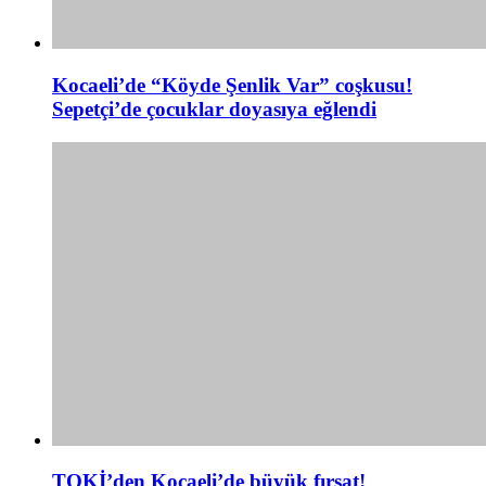
Kocaeli’de “Köyde Şenlik Var” coşkusu!
Sepetçi’de çocuklar doyasıya eğlendi
TOKİ’den Kocaeli’de büyük fırsat!