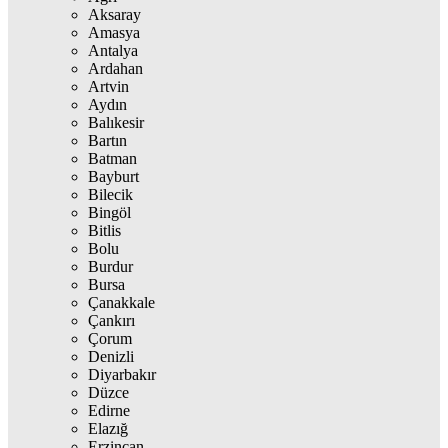
Aksaray
Amasya
Antalya
Ardahan
Artvin
Aydın
Balıkesir
Bartın
Batman
Bayburt
Bilecik
Bingöl
Bitlis
Bolu
Burdur
Bursa
Çanakkale
Çankırı
Çorum
Denizli
Diyarbakır
Düzce
Edirne
Elazığ
Erzincan