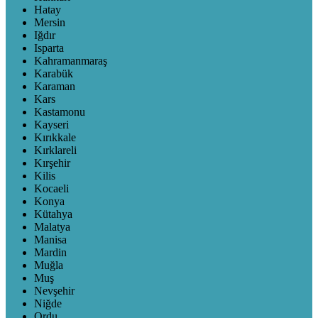
Hatay
Mersin
Iğdır
Isparta
Kahramanmaraş
Karabük
Karaman
Kars
Kastamonu
Kayseri
Kırıkkale
Kırklareli
Kırşehir
Kilis
Kocaeli
Konya
Kütahya
Malatya
Manisa
Mardin
Muğla
Muş
Nevşehir
Niğde
Ordu