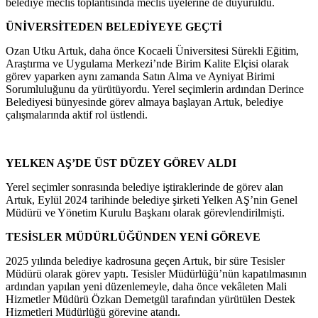
belediye meclis toplantısında meclis üyelerine de duyuruldu.
ÜNİVERSİTEDEN BELEDİYEYE GEÇTİ
Ozan Utku Artuk, daha önce Kocaeli Üniversitesi Sürekli Eğitim,
Araştırma ve Uygulama Merkezi’nde Birim Kalite Elçisi olarak
görev yaparken aynı zamanda Satın Alma ve Ayniyat Birimi
Sorumluluğunu da yürütüyordu. Yerel seçimlerin ardından Derince
Belediyesi bünyesinde görev almaya başlayan Artuk, belediye
çalışmalarında aktif rol üstlendi.
YELKEN AŞ’DE ÜST DÜZEY GÖREV ALDI
Yerel seçimler sonrasında belediye iştiraklerinde de görev alan
Artuk, Eylül 2024 tarihinde belediye şirketi Yelken AŞ’nin Genel
Müdürü ve Yönetim Kurulu Başkanı olarak görevlendirilmişti.
TESİSLER MÜDÜRLÜĞÜNDEN YENİ GÖREVE
2025 yılında belediye kadrosuna geçen Artuk, bir süre Tesisler
Müdürü olarak görev yaptı. Tesisler Müdürlüğü’nün kapatılmasının
ardından yapılan yeni düzenlemeyle, daha önce vekâleten Mali
Hizmetler Müdürü Özkan Demetgül tarafından yürütülen Destek
Hizmetleri Müdürlüğü görevine atandı.