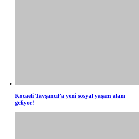
Kocaeli Tavşancıl’a yeni sosyal yaşam alanı
geliyor!