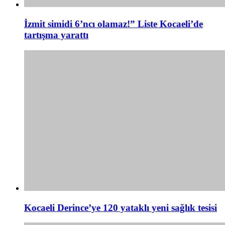
İzmit simidi 6’ncı olamaz!” Liste Kocaeli’de
tartışma yarattı
Kocaeli Derince’ye 120 yataklı yeni sağlık tesisi