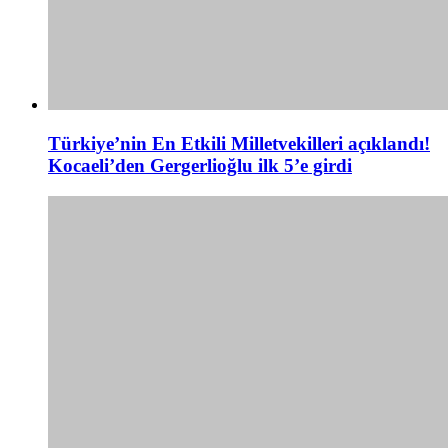
Türkiye’nin En Etkili Milletvekilleri açıklandı!
Kocaeli’den Gergerlioğlu ilk 5’e girdi