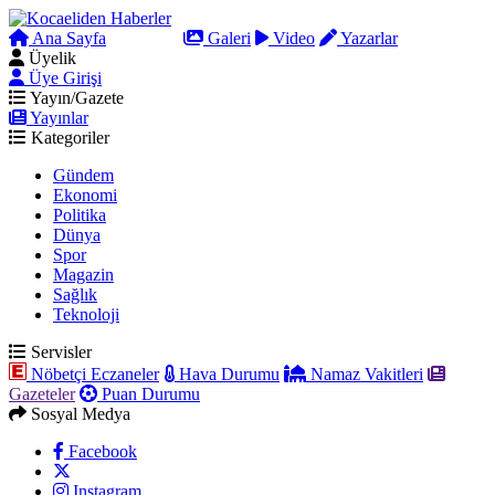
Ana Sayfa
Arama
Galeri
Video
Yazarlar
Üyelik
Üye Girişi
Yayın/Gazete
Yayınlar
Kategoriler
Gündem
Ekonomi
Politika
Dünya
Spor
Magazin
Sağlık
Teknoloji
Servisler
Nöbetçi Eczaneler
Hava Durumu
Namaz Vakitleri
Gazeteler
Puan Durumu
Sosyal Medya
Facebook
Instagram