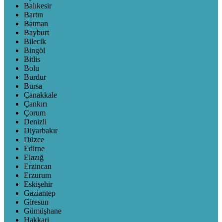
Balıkesir
Bartın
Batman
Bayburt
Bilecik
Bingöl
Bitlis
Bolu
Burdur
Bursa
Çanakkale
Çankırı
Çorum
Denizli
Diyarbakır
Düzce
Edirne
Elazığ
Erzincan
Erzurum
Eskişehir
Gaziantep
Giresun
Gümüşhane
Hakkari