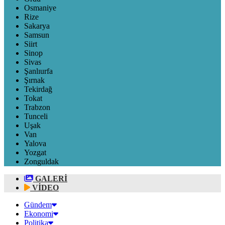
Osmaniye
Rize
Sakarya
Samsun
Siirt
Sinop
Sivas
Şanlıurfa
Şırnak
Tekirdağ
Tokat
Trabzon
Tunceli
Uşak
Van
Yalova
Yozgat
Zonguldak
GALERİ
VİDEO
Gündem
Ekonomi
Politika