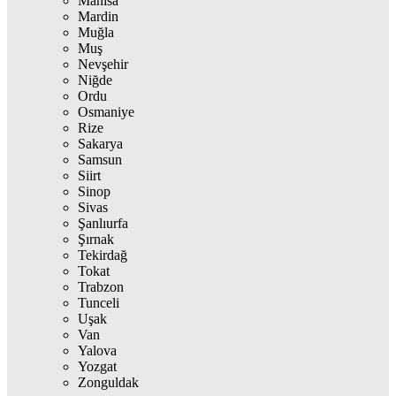
Manisa
Mardin
Muğla
Muş
Nevşehir
Niğde
Ordu
Osmaniye
Rize
Sakarya
Samsun
Siirt
Sinop
Sivas
Şanlıurfa
Şırnak
Tekirdağ
Tokat
Trabzon
Tunceli
Uşak
Van
Yalova
Yozgat
Zonguldak