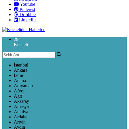
Youtube
Pinterest
Dribbble
LinkedIn
29
°
Kocaeli
İstanbul
Ankara
İzmir
Adana
Adıyaman
Afyon
Ağrı
Aksaray
Amasya
Antalya
Ardahan
Artvin
Aydın