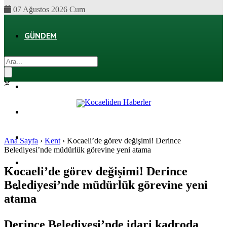
07 Ağustos 2026 Cum
GÜNDEM
EKONOMI
POLITIKA
DÜNYA
SPOR
Ana Sayfa
›
Kent
›
Kocaeli’de görev değişimi! Derince
Belediyesi’nde müdürlük görevine yeni atama
MAGAZIN
Kocaeli’de görev değişimi! Derince
Belediyesi’nde müdürlük görevine yeni
SAĞLIK
atama
Derince Belediyesi’nde idari kadroda