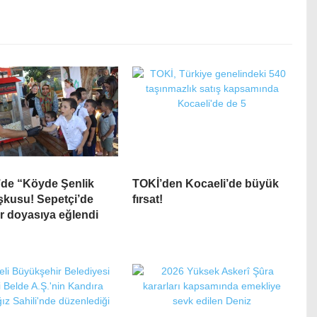
’de “Köyde Şenlik
TOKİ’den Kocaeli’de büyük
şkusu! Sepetçi’de
fırsat!
r doyasıya eğlendi