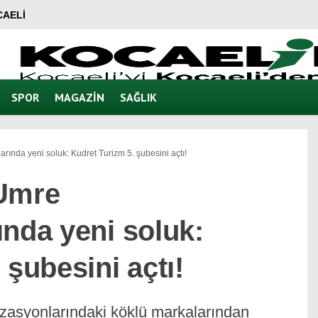
AELI
SPOR
MAGAZIN
SAĞLIK
ında yeni soluk: Kudret Turizm 5. şubesini açtı!
 Umre
nda yeni soluk:
 şubesini açtı!
zasyonlarındaki köklü markalarından