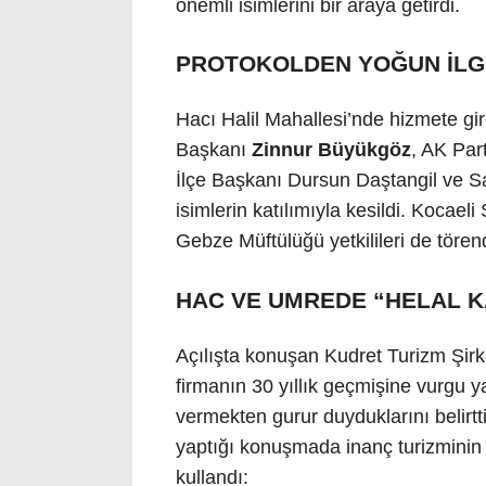
önemli isimlerini bir araya getirdi.
PROTOKOLDEN YOĞUN İLG
Hacı Halil Mahallesi’nde hizmete gir
Başkanı
Zinnur Büyükgöz
, AK Pa
İlçe Başkanı Dursun Daştangil ve Sa
isimlerin katılımıyla kesildi. Kocael
Gebze Müftülüğü yetkilileri de tören
HAC VE UMREDE “HELAL 
Açılışta konuşan Kudret Turizm Şir
firmanın 30 yıllık geçmişine vurgu y
vermekten gurur duyduklarını belir
yaptığı konuşmada inanç turizminin 
kullandı: