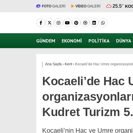
25.5
°
KOC
FOTO
GALERİ
VİDEO
GALERİ
GÜNDEM
EKONOMI
POLITIKA
DÜNYA
Ana Sayfa
›
Kent
›
Kocaeli’de Hac Umre organizasyonlar
Kocaeli’de Hac
organizasyonları
Kudret Turizm 5.
Kocaeli’nin Hac ve Umre organi