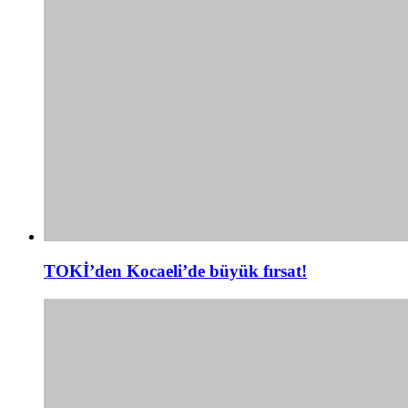
TOKİ’den Kocaeli’de büyük fırsat!