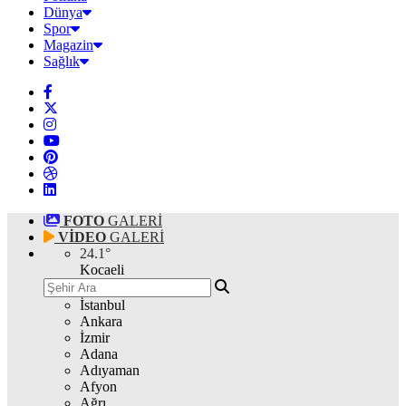
Dünya
Spor
Magazin
Sağlık
FOTO
GALERİ
VİDEO
GALERİ
24.1
°
Kocaeli
İstanbul
Ankara
İzmir
Adana
Adıyaman
Afyon
Ağrı