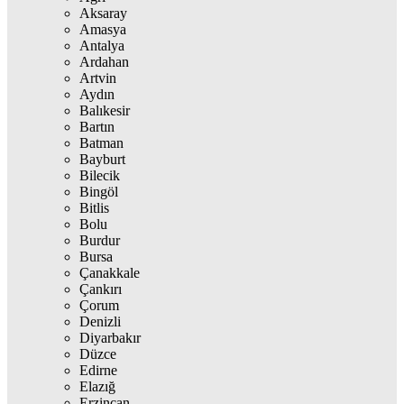
Aksaray
Amasya
Antalya
Ardahan
Artvin
Aydın
Balıkesir
Bartın
Batman
Bayburt
Bilecik
Bingöl
Bitlis
Bolu
Burdur
Bursa
Çanakkale
Çankırı
Çorum
Denizli
Diyarbakır
Düzce
Edirne
Elazığ
Erzincan