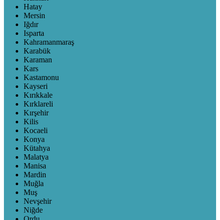
Hatay
Mersin
Iğdır
Isparta
Kahramanmaraş
Karabük
Karaman
Kars
Kastamonu
Kayseri
Kırıkkale
Kırklareli
Kırşehir
Kilis
Kocaeli
Konya
Kütahya
Malatya
Manisa
Mardin
Muğla
Muş
Nevşehir
Niğde
Ordu