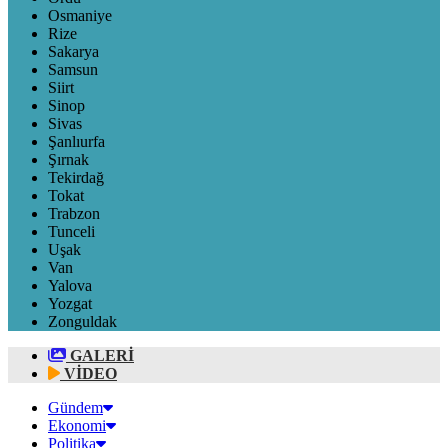
Osmaniye
Rize
Sakarya
Samsun
Siirt
Sinop
Sivas
Şanlıurfa
Şırnak
Tekirdağ
Tokat
Trabzon
Tunceli
Uşak
Van
Yalova
Yozgat
Zonguldak
GALERİ
VİDEO
Gündem
Ekonomi
Politika