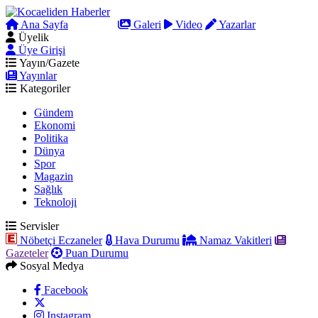
Ana Sayfa
Arama
Galeri
Video
Yazarlar
Üyelik
Üye Girişi
Yayın/Gazete
Yayınlar
Kategoriler
Gündem
Ekonomi
Politika
Dünya
Spor
Magazin
Sağlık
Teknoloji
Servisler
Nöbetçi Eczaneler
Hava Durumu
Namaz Vakitleri
Gazeteler
Puan Durumu
Sosyal Medya
Facebook
Instagram