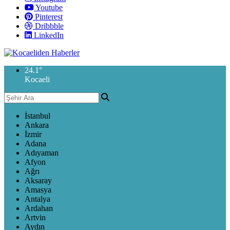
Youtube
Pinterest
Dribbble
LinkedIn
24.1
°
Kocaeli
İstanbul
Ankara
İzmir
Adana
Adıyaman
Afyon
Ağrı
Aksaray
Amasya
Antalya
Ardahan
Artvin
Aydın