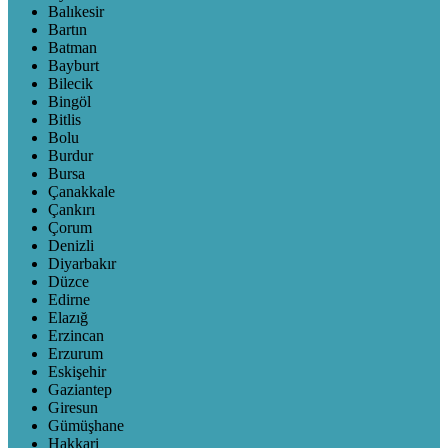
Balıkesir
Bartın
Batman
Bayburt
Bilecik
Bingöl
Bitlis
Bolu
Burdur
Bursa
Çanakkale
Çankırı
Çorum
Denizli
Diyarbakır
Düzce
Edirne
Elazığ
Erzincan
Erzurum
Eskişehir
Gaziantep
Giresun
Gümüşhane
Hakkari