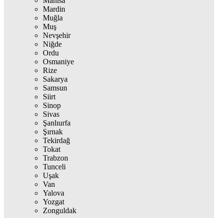
Manisa
Mardin
Muğla
Muş
Nevşehir
Niğde
Ordu
Osmaniye
Rize
Sakarya
Samsun
Siirt
Sinop
Sivas
Şanlıurfa
Şırnak
Tekirdağ
Tokat
Trabzon
Tunceli
Uşak
Van
Yalova
Yozgat
Zonguldak