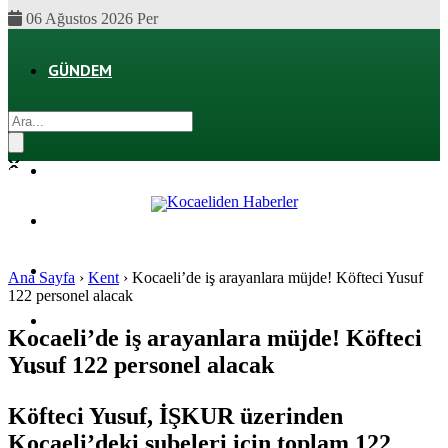
06 Ağustos 2026 Per
GÜNDEM
EKONOMI
POLITIKA
DÜNYA
SPOR
Ana Sayfa
›
Kent
›
Kocaeli’de iş arayanlara müjde! Köfteci Yusuf
122 personel alacak
MAGAZIN
Kocaeli’de iş arayanlara müjde! Köfteci
Yusuf 122 personel alacak
SAĞLIK
Köfteci Yusuf, İŞKUR üzerinden
Kocaeli’deki şubeleri için toplam 122