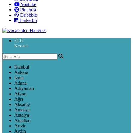
Youtube
Pinterest
Dribbble
LinkedIn
21.6
°
Kocaeli
İstanbul
Ankara
İzmir
Adana
Adıyaman
Afyon
Ağrı
Aksaray
Amasya
Antalya
Ardahan
Artvin
Aydın