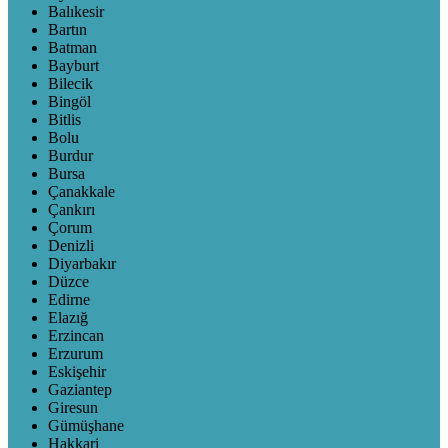
Balıkesir
Bartın
Batman
Bayburt
Bilecik
Bingöl
Bitlis
Bolu
Burdur
Bursa
Çanakkale
Çankırı
Çorum
Denizli
Diyarbakır
Düzce
Edirne
Elazığ
Erzincan
Erzurum
Eskişehir
Gaziantep
Giresun
Gümüşhane
Hakkari