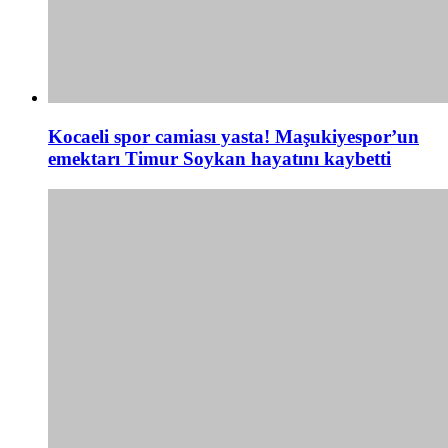
Kocaeli spor camiası yasta! Maşukiyespor’un
emektarı Timur Soykan hayatını kaybetti