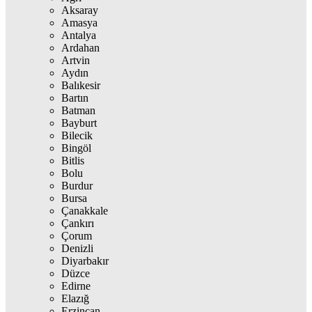
Aksaray
Amasya
Antalya
Ardahan
Artvin
Aydın
Balıkesir
Bartın
Batman
Bayburt
Bilecik
Bingöl
Bitlis
Bolu
Burdur
Bursa
Çanakkale
Çankırı
Çorum
Denizli
Diyarbakır
Düzce
Edirne
Elazığ
Erzincan