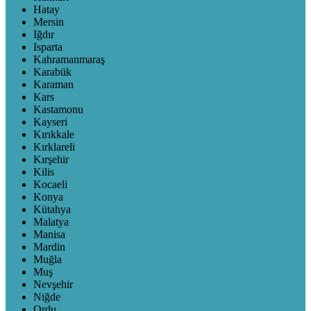
Hatay
Mersin
Iğdır
Isparta
Kahramanmaraş
Karabük
Karaman
Kars
Kastamonu
Kayseri
Kırıkkale
Kırklareli
Kırşehir
Kilis
Kocaeli
Konya
Kütahya
Malatya
Manisa
Mardin
Muğla
Muş
Nevşehir
Niğde
Ordu