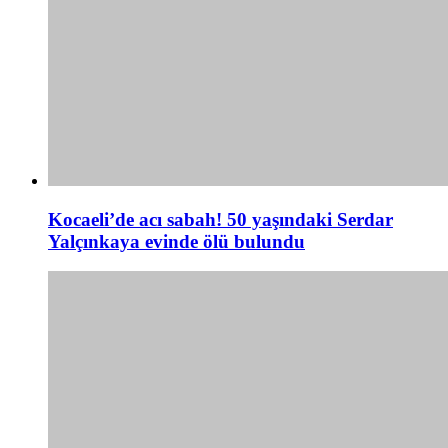
Kocaeli’de acı sabah! 50 yaşındaki Serdar
Yalçınkaya evinde ölü bulundu