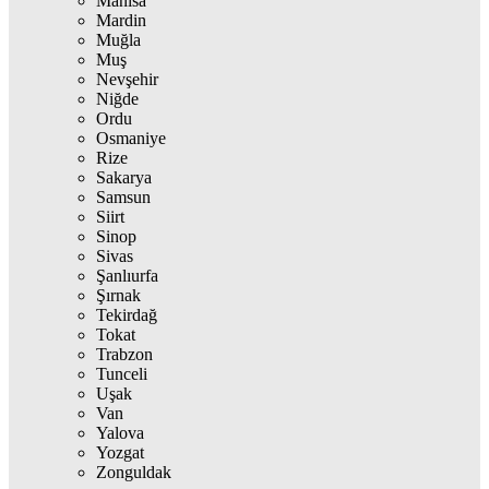
Manisa
Mardin
Muğla
Muş
Nevşehir
Niğde
Ordu
Osmaniye
Rize
Sakarya
Samsun
Siirt
Sinop
Sivas
Şanlıurfa
Şırnak
Tekirdağ
Tokat
Trabzon
Tunceli
Uşak
Van
Yalova
Yozgat
Zonguldak