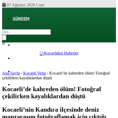
07 Ağustos 2026 Cum
GÜNDEM
EKONOMI
POLITIKA
DÜNYA
SPOR
Ana Sayfa
›
Kocaeli Vefat
›
Kocaeli’de kahreden ölüm! Fotoğraf
çekilirken kayalıklardan düştü
MAGAZIN
Kocaeli’de kahreden ölüm! Fotoğraf
çekilirken kayalıklardan düştü
SAĞLIK
Kocaeli’nin Kandıra ilçesinde deniz
manzarasını fotoğraflamak için çıktığı