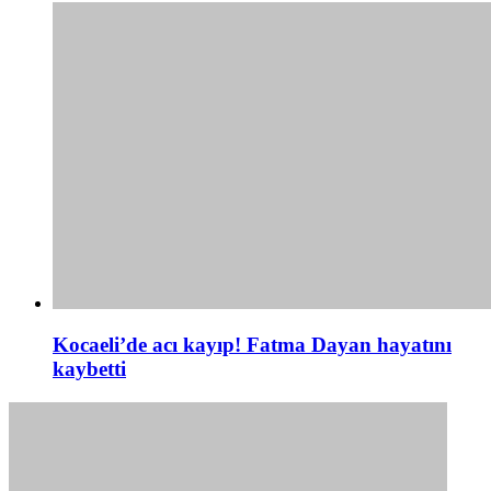
Kocaeli’de acı kayıp! Fatma Dayan hayatını
kaybetti