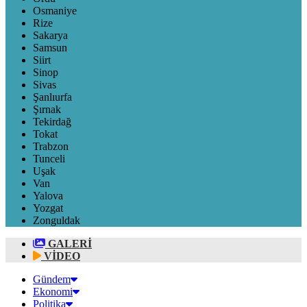
Osmaniye
Rize
Sakarya
Samsun
Siirt
Sinop
Sivas
Şanlıurfa
Şırnak
Tekirdağ
Tokat
Trabzon
Tunceli
Uşak
Van
Yalova
Yozgat
Zonguldak
GALERİ
VİDEO
Gündem
Ekonomi
Politika