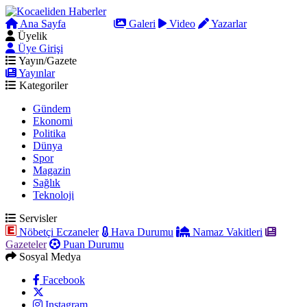
Ana Sayfa
Arama
Galeri
Video
Yazarlar
Üyelik
Üye Girişi
Yayın/Gazete
Yayınlar
Kategoriler
Gündem
Ekonomi
Politika
Dünya
Spor
Magazin
Sağlık
Teknoloji
Servisler
Nöbetçi Eczaneler
Hava Durumu
Namaz Vakitleri
Gazeteler
Puan Durumu
Sosyal Medya
Facebook
Instagram