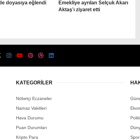
nde doyasıya eğlendi
Emekliye ayrılan Selçuk Akarı
Aktaş’ı ziyaret etti
KATEGORİLER
HA
Nöbetçi Eczaneler
Gün
Namaz Vakitleri
Eko
Hava Durumu
Polit
Puan Durumları
Dün
Kripto Para
Spor