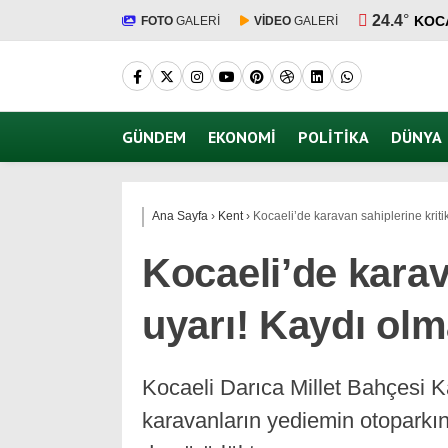
24.4
°
KOC
FOTO
GALERİ
VİDEO
GALERİ
GÜNDEM
EKONOMI
POLITIKA
DÜNYA
Ana Sayfa
›
Kent
›
Kocaeli’de karavan sahiplerine kriti
Kocaeli’de karav
uyarı! Kaydı olm
Kocaeli Darıca Millet Bahçesi K
karavanların yediemin otoparkına