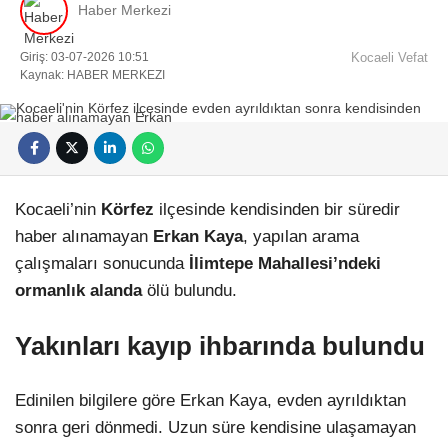
Haber Merkezi
Giriş: 03-07-2026 10:51
Kocaeli Vefat
Kaynak: HABER MERKEZI
Facebook
Kocaeli’nin
Körfez
ilçesinde kendisinden bir süredir
haber alınamayan
Erkan Kaya
, yapılan arama
çalışmaları sonucunda
İlimtepe Mahallesi’ndeki
Instagram
ormanlık alanda
ölü bulundu.
Youtube
Yakınları kayıp ihbarında bulundu
Pinterest
Edinilen bilgilere göre Erkan Kaya, evden ayrıldıktan
sonra geri dönmedi. Uzun süre kendisine ulaşamayan
Dribbble