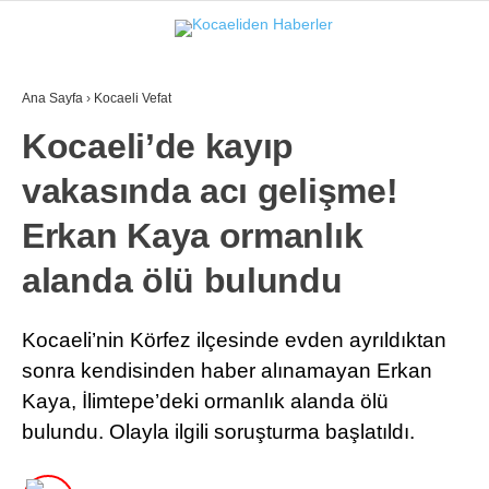
27.7
°
KOCAELI
Ana Sayfa
›
Kocaeli Vefat
GALERİ
VİDEO
Kocaeli’de kayıp
vakasında acı gelişme!
GÜNDEM
EKONOMI
Erkan Kaya ormanlık
POLITIKA
alanda ölü bulundu
DÜNYA
Kocaeli’nin Körfez ilçesinde evden ayrıldıktan
SPOR
sonra kendisinden haber alınamayan Erkan
Kaya, İlimtepe’deki ormanlık alanda ölü
MAGAZIN
bulundu. Olayla ilgili soruşturma başlatıldı.
SAĞLIK