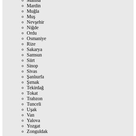
Manisa
Mardin
Muğla
Muş
Nevşehir
Niğde
Ordu
Osmaniye
Rize
Sakarya
Samsun
Siirt
Sinop
Sivas
Şanlıurfa
Şırnak
Tekirdağ
Tokat
Trabzon
Tunceli
Uşak
Van
Yalova
Yozgat
Zonguldak