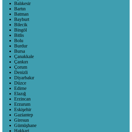
Balıkesir
Bartın
Batman
Bayburt
Bilecik
Bingöl
Bitlis
Bolu
Burdur
Bursa
Çanakkale
Çankırı
Çorum
Denizli
Diyarbakır
Düzce
Edirne
Elazığ
Erzincan
Erzurum
Eskişehir
Gaziantep
Giresun
Gümüşhane
Hakkari