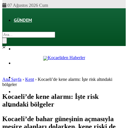
07 Ağustos 2026 Cum
GÜNDEM
EKONOMI
POLITIKA
DÜNYA
SPOR
Ana Sayfa
›
Kent
›
Kocaeli’de kene alarmı: İşte risk altındaki
bölgeler
MAGAZIN
Kocaeli’de kene alarmı: İşte risk
altındaki bölgeler
SAĞLIK
Kocaeli’de bahar güneşinin açmasıyla
mesire alanları dolarken, kene riski de