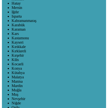
Hatay
Mersin
Iğdır
Isparta
Kahramanmaraş
Karabük
Karaman
Kars
Kastamonu
Kayseri
Kırıkkale
Kırklareli
Kırşehir
Kilis
Kocaeli
Konya
Kütahya
Malatya
Manisa
Mardin
Muğla
Muş
Nevşehir
Niğde
Ordu