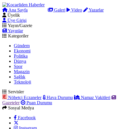
Ana Sayfa
Arama
Galeri
Video
Yazarlar
Üyelik
Üye Girişi
Yayın/Gazete
Yayınlar
Kategoriler
Gündem
Ekonomi
Politika
Dünya
Spor
Magazin
Sağlık
Teknoloji
Servisler
Nöbetçi Eczaneler
Hava Durumu
Namaz Vakitleri
Gazeteler
Puan Durumu
Sosyal Medya
Facebook
Instagram