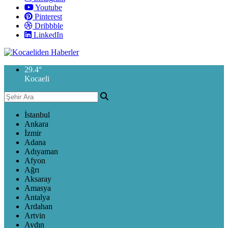
Youtube
Pinterest
Dribbble
LinkedIn
29.4
°
Kocaeli
İstanbul
Ankara
İzmir
Adana
Adıyaman
Afyon
Ağrı
Aksaray
Amasya
Antalya
Ardahan
Artvin
Aydın