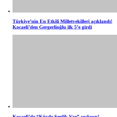
Türkiye’nin En Etkili Milletvekilleri açıklandı!
Kocaeli’den Gergerlioğlu ilk 5’e girdi
Kocaeli’de “Köyde Şenlik Var” coşkusu!