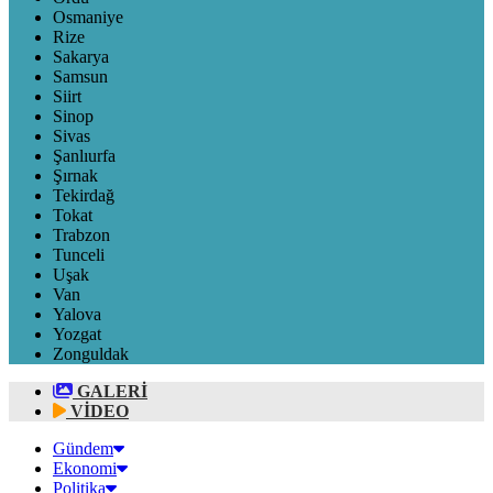
Osmaniye
Rize
Sakarya
Samsun
Siirt
Sinop
Sivas
Şanlıurfa
Şırnak
Tekirdağ
Tokat
Trabzon
Tunceli
Uşak
Van
Yalova
Yozgat
Zonguldak
GALERİ
VİDEO
Gündem
Ekonomi
Politika