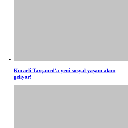
Kocaeli Tavşancıl’a yeni sosyal yaşam alanı
geliyor!