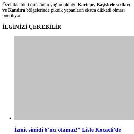
Özellikle bitki örtüsünün yoğun olduğu
Kartepe, Başiskele sırtları
ve Kandıra
bölgelerinde piknik yapanların ekstra dikkatli olması
öneriliyor.
İLGİNİZİ
ÇEKEBİLİR
İzmit simidi 6’ncı olamaz!” Liste Kocaeli’de