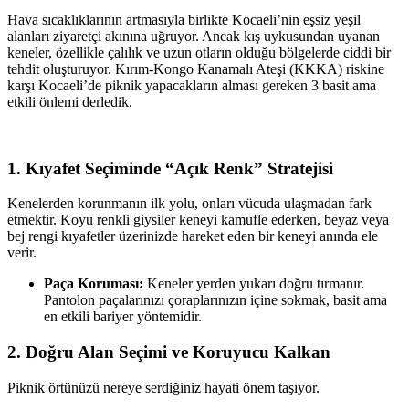
Hava sıcaklıklarının artmasıyla birlikte Kocaeli’nin eşsiz yeşil
alanları ziyaretçi akınına uğruyor. Ancak kış uykusundan uyanan
keneler, özellikle çalılık ve uzun otların olduğu bölgelerde ciddi bir
tehdit oluşturuyor. Kırım-Kongo Kanamalı Ateşi (KKKA) riskine
karşı Kocaeli’de piknik yapacakların alması gereken 3 basit ama
etkili önlemi derledik.
1. Kıyafet Seçiminde “Açık Renk” Stratejisi
Kenelerden korunmanın ilk yolu, onları vücuda ulaşmadan fark
etmektir. Koyu renkli giysiler keneyi kamufle ederken, beyaz veya
bej rengi kıyafetler üzerinizde hareket eden bir keneyi anında ele
verir.
Paça Koruması:
Keneler yerden yukarı doğru tırmanır.
Pantolon paçalarınızı çoraplarınızın içine sokmak, basit ama
en etkili bariyer yöntemidir.
2. Doğru Alan Seçimi ve Koruyucu Kalkan
Piknik örtünüzü nereye serdiğiniz hayati önem taşıyor.