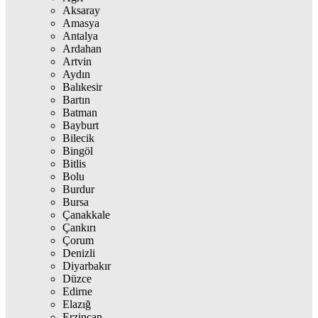
Aksaray
Amasya
Antalya
Ardahan
Artvin
Aydın
Balıkesir
Bartın
Batman
Bayburt
Bilecik
Bingöl
Bitlis
Bolu
Burdur
Bursa
Çanakkale
Çankırı
Çorum
Denizli
Diyarbakır
Düzce
Edirne
Elazığ
Erzincan