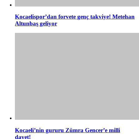
Kocaelispor’dan forvete genç takviye! Metehan
Altunbaş geliyor
Kocaeli’nin gururu Zümra Gencer’e milli
davet!