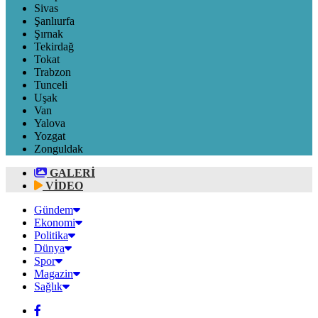
Sivas
Şanlıurfa
Şırnak
Tekirdağ
Tokat
Trabzon
Tunceli
Uşak
Van
Yalova
Yozgat
Zonguldak
GALERİ
VİDEO
Gündem
Ekonomi
Politika
Dünya
Spor
Magazin
Sağlık