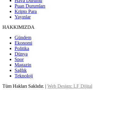
Hava Durumu
Puan Durumları
Kripto Para
Yayınlar
HAKKIMIZDA
Gündem
Ekonomi
Politika
Dünya
Spor
Magazin
Sağlık
Teknoloji
Tüm Hakları Saklıdır. |
Web Design: LF Dijital