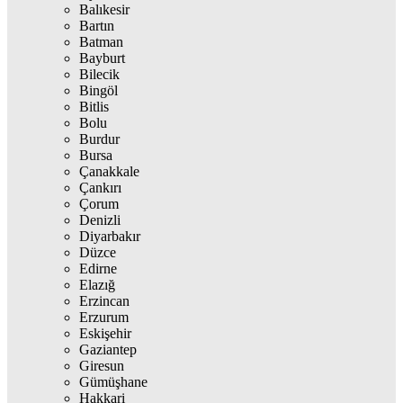
Balıkesir
Bartın
Batman
Bayburt
Bilecik
Bingöl
Bitlis
Bolu
Burdur
Bursa
Çanakkale
Çankırı
Çorum
Denizli
Diyarbakır
Düzce
Edirne
Elazığ
Erzincan
Erzurum
Eskişehir
Gaziantep
Giresun
Gümüşhane
Hakkari