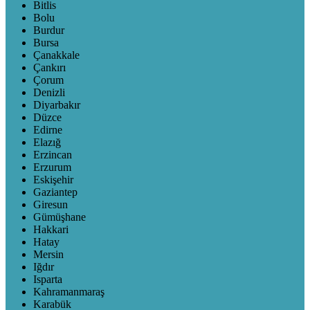
Bitlis
Bolu
Burdur
Bursa
Çanakkale
Çankırı
Çorum
Denizli
Diyarbakır
Düzce
Edirne
Elazığ
Erzincan
Erzurum
Eskişehir
Gaziantep
Giresun
Gümüşhane
Hakkari
Hatay
Mersin
Iğdır
Isparta
Kahramanmaraş
Karabük