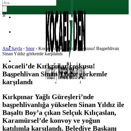
EKONOMI
POLITIKA
DÜNYA
SPOR
Ana Sayfa
›
Spor
›
Kocaeli’de Kırkpınar coşkusu! Başpehlivan
Sinan Yıldız görkemle karşılandı
MAGAZIN
Kocaeli’de Kırkpınar coşkusu!
Başpehlivan Sinan Yıldız görkemle
SAĞLIK
karşılandı
Kırkpınar Yağlı Güreşleri’nde
başpehlivanlığa yükselen Sinan Yıldız ile
Başaltı Boy’a çıkan Selçuk Kılıçaslan,
Karamürsel’de konvoy ve yoğun
katılımla karşılandı. Belediye Başkanı