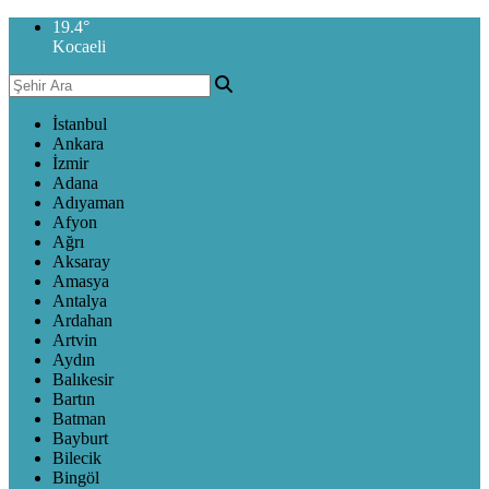
19.4
°
Kocaeli
İstanbul
Ankara
İzmir
Adana
Adıyaman
Afyon
Ağrı
Aksaray
Amasya
Antalya
Ardahan
Artvin
Aydın
Balıkesir
Bartın
Batman
Bayburt
Bilecik
Bingöl