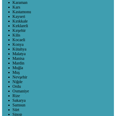
Karaman
Kars
Kastamonu
Kayseri
Kırıkkale
Kırklareli
Kırşehir
Kilis
Kocaeli
Konya
Kütahya
Malatya
Manisa
Mardin
Muğla
Muş
Nevşehir
Niğde
Ordu
Osmaniye
Rize
Sakarya
Samsun
Siirt
Sinop