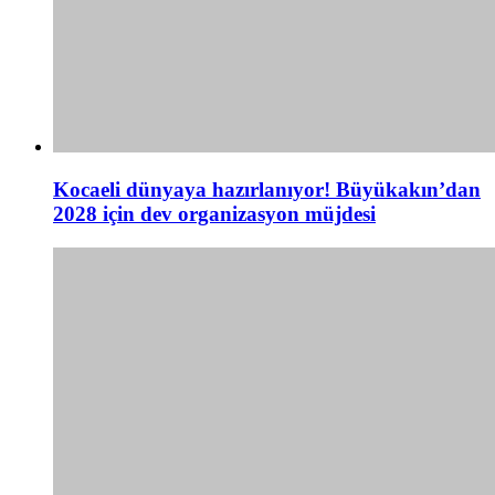
Kocaeli dünyaya hazırlanıyor! Büyükakın’dan
2028 için dev organizasyon müjdesi