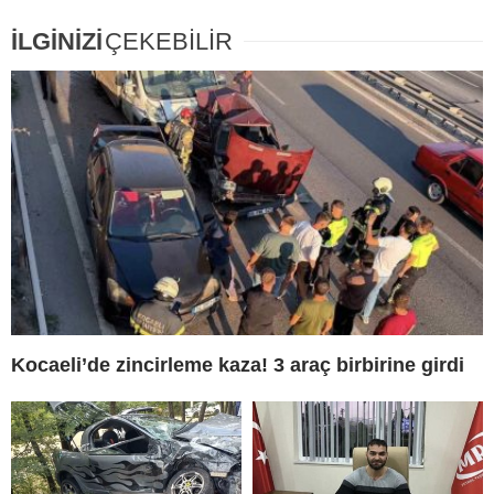
İLGİNİZİ
ÇEKEBİLİR
Kocaeli’de zincirleme kaza! 3 araç birbirine girdi