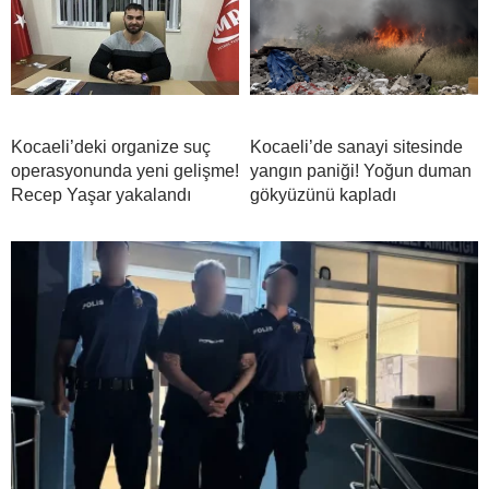
Kocaeli’deki organize suç
Kocaeli’de sanayi sitesinde
operasyonunda yeni gelişme!
yangın paniği! Yoğun duman
Recep Yaşar yakalandı
gökyüzünü kapladı