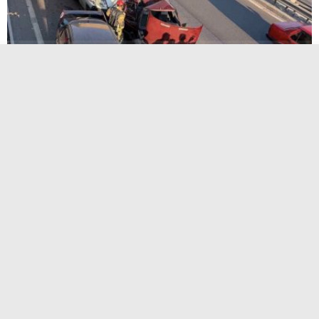
Kocaeli’de zincirleme kaza! 3 araç birbirine girdi