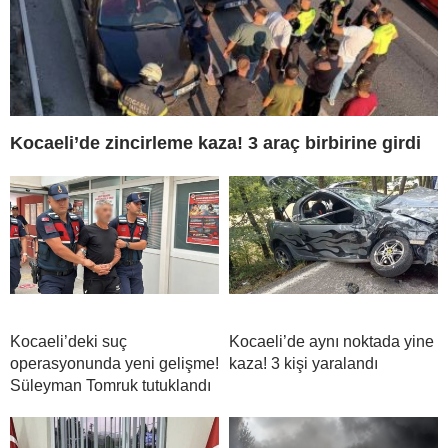
Kocaeli’de zincirleme kaza! 3 araç birbirine girdi
Kocaeli’deki suç
Kocaeli’de aynı noktada yine
operasyonunda yeni gelişme!
kaza! 3 kişi yaralandı
Süleyman Tomruk tutuklandı