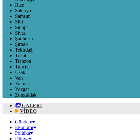
Rize
Sakarya
Samsun
Siirt
Sinop
Sivas
Şanlıurfa
Şırnak
Tekirdağ
Tokat
Trabzon
Tunceli
Uşak
Van
Yalova
Yozgat
Zonguldak
GALERİ
VİDEO
Gündem
Ekonomi
Politika
Dünya