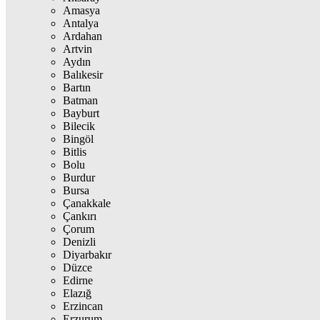
Amasya
Antalya
Ardahan
Artvin
Aydın
Balıkesir
Bartın
Batman
Bayburt
Bilecik
Bingöl
Bitlis
Bolu
Burdur
Bursa
Çanakkale
Çankırı
Çorum
Denizli
Diyarbakır
Düzce
Edirne
Elazığ
Erzincan
Erzurum