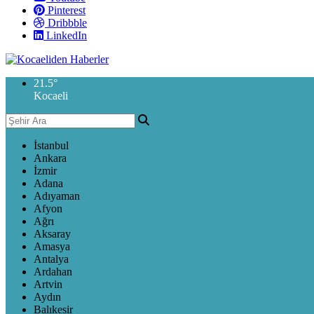
Pinterest
Dribbble
LinkedIn
21.5
°
Kocaeli
İstanbul
Ankara
İzmir
Adana
Adıyaman
Afyon
Ağrı
Aksaray
Amasya
Antalya
Ardahan
Artvin
Aydın
Balıkesir