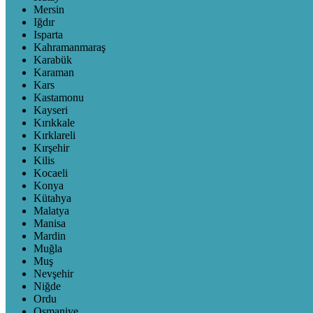
Mersin
Iğdır
Isparta
Kahramanmaraş
Karabük
Karaman
Kars
Kastamonu
Kayseri
Kırıkkale
Kırklareli
Kırşehir
Kilis
Kocaeli
Konya
Kütahya
Malatya
Manisa
Mardin
Muğla
Muş
Nevşehir
Niğde
Ordu
Osmaniye