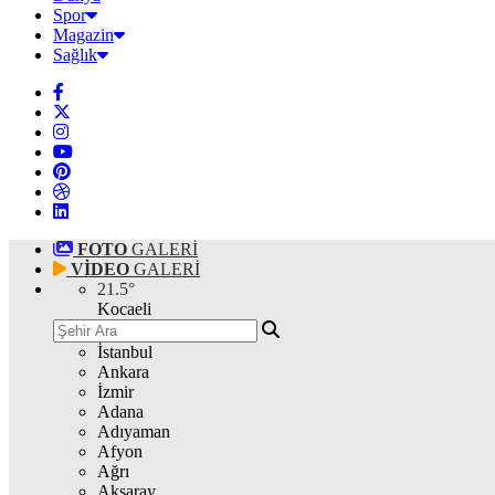
Spor
Magazin
Sağlık
FOTO
GALERİ
VİDEO
GALERİ
21.5
°
Kocaeli
İstanbul
Ankara
İzmir
Adana
Adıyaman
Afyon
Ağrı
Aksaray