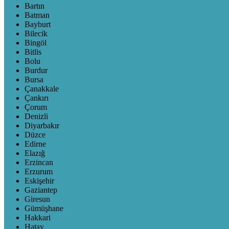
Bartın
Batman
Bayburt
Bilecik
Bingöl
Bitlis
Bolu
Burdur
Bursa
Çanakkale
Çankırı
Çorum
Denizli
Diyarbakır
Düzce
Edirne
Elazığ
Erzincan
Erzurum
Eskişehir
Gaziantep
Giresun
Gümüşhane
Hakkari
Hatay