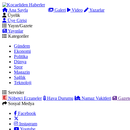
Ana Sayfa
Arama
Galeri
Video
Yazarlar
Üyelik
Üye Girişi
Yayın/Gazete
Yayınlar
Kategoriler
Gündem
Ekonomi
Politika
Dünya
Spor
Magazin
Sağlık
Teknoloji
Servisler
Nöbetçi Eczaneler
Hava Durumu
Namaz Vakitleri
Gazete
Sosyal Medya
Facebook
Instagram
Youtube