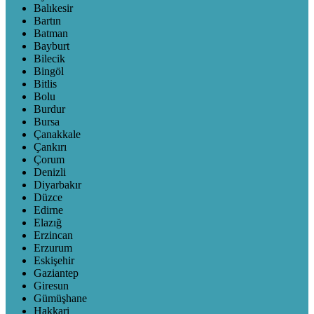
Balıkesir
Bartın
Batman
Bayburt
Bilecik
Bingöl
Bitlis
Bolu
Burdur
Bursa
Çanakkale
Çankırı
Çorum
Denizli
Diyarbakır
Düzce
Edirne
Elazığ
Erzincan
Erzurum
Eskişehir
Gaziantep
Giresun
Gümüşhane
Hakkari