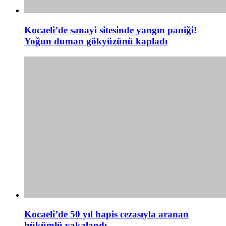
Kocaeli’de sanayi sitesinde yangın paniği!
Yoğun duman gökyüzünü kapladı
Kocaeli’de 50 yıl hapis cezasıyla aranan
hükümlü yakalandı