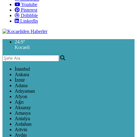
Youtube
Pinterest
Dribbble
LinkedIn
24.9
°
Kocaeli
İstanbul
Ankara
İzmir
Adana
Adıyaman
Afyon
Ağrı
Aksaray
Amasya
Antalya
Ardahan
Artvin
Aydın