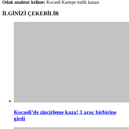
Odak anahtar kelime:
Kocaeli Kartepe trafik kazası
İLGİNİZİ
ÇEKEBİLİR
Kocaeli’de zincirleme kaza! 3 araç birbirine
girdi