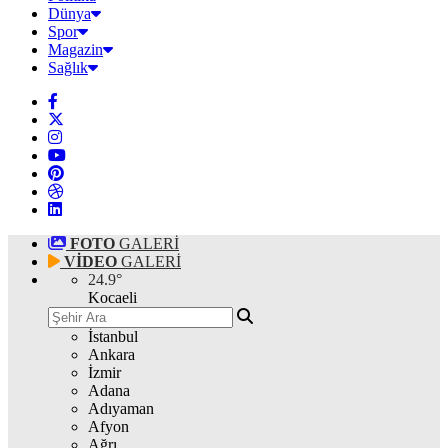
Dünya
Spor
Magazin
Sağlık
FOTO
GALERİ
VİDEO
GALERİ
24.9
°
Kocaeli
İstanbul
Ankara
İzmir
Adana
Adıyaman
Afyon
Ağrı