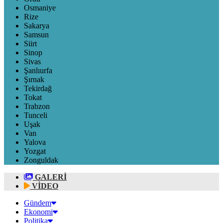
Osmaniye
Rize
Sakarya
Samsun
Siirt
Sinop
Sivas
Şanlıurfa
Şırnak
Tekirdağ
Tokat
Trabzon
Tunceli
Uşak
Van
Yalova
Yozgat
Zonguldak
GALERİ
VİDEO
Gündem
Ekonomi
Politika