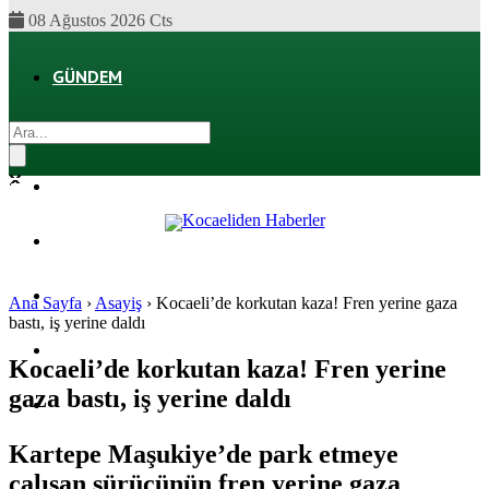
08 Ağustos 2026 Cts
GÜNDEM
EKONOMI
POLITIKA
DÜNYA
SPOR
Ana Sayfa
›
Asayiş
›
Kocaeli’de korkutan kaza! Fren yerine gaza
bastı, iş yerine daldı
MAGAZIN
Kocaeli’de korkutan kaza! Fren yerine
gaza bastı, iş yerine daldı
SAĞLIK
Kartepe Maşukiye’de park etmeye
çalışan sürücünün fren yerine gaza