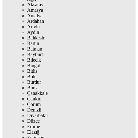
Aksaray
Amasya
Antalya
Ardahan
Artvin
Aydın
Balıkesir
Bartın
Batman
Bayburt
Bilecik
Bingöl
Bitlis
Bolu
Burdur
Bursa
Çanakkale
Çankırı
Çorum
Denizli
Diyarbakır
Düzce
Edirne
Elazığ
Erzincan