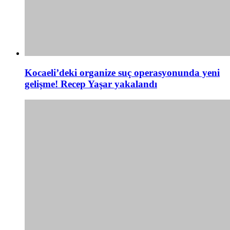
Kocaeli’deki organize suç operasyonunda yeni
gelişme! Recep Yaşar yakalandı