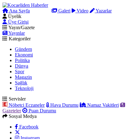
Ana Sayfa
Arama
Galeri
Video
Yazarlar
Üyelik
Üye Girişi
Yayın/Gazete
Yayınlar
Kategoriler
Gündem
Ekonomi
Politika
Dünya
Spor
Magazin
Sağlık
Teknoloji
Servisler
Nöbetçi Eczaneler
Hava Durumu
Namaz Vakitleri
Gazeteler
Puan Durumu
Sosyal Medya
Facebook
Instagram