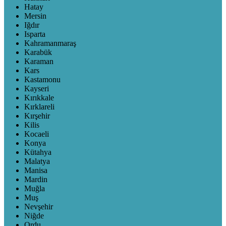
Hatay
Mersin
Iğdır
Isparta
Kahramanmaraş
Karabük
Karaman
Kars
Kastamonu
Kayseri
Kırıkkale
Kırklareli
Kırşehir
Kilis
Kocaeli
Konya
Kütahya
Malatya
Manisa
Mardin
Muğla
Muş
Nevşehir
Niğde
Ordu