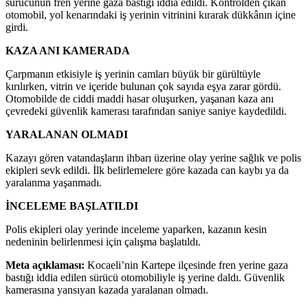
sürücünün fren yerine gaza bastığı iddia edildi. Kontrolden çıkan
otomobil, yol kenarındaki iş yerinin vitrinini kırarak dükkânın içine
girdi.
KAZA ANI KAMERADA
Çarpmanın etkisiyle iş yerinin camları büyük bir gürültüyle
kırılırken, vitrin ve içeride bulunan çok sayıda eşya zarar gördü.
Otomobilde de ciddi maddi hasar oluşurken, yaşanan kaza anı
çevredeki güvenlik kamerası tarafından saniye saniye kaydedildi.
YARALANAN OLMADI
Kazayı gören vatandaşların ihbarı üzerine olay yerine sağlık ve polis
ekipleri sevk edildi. İlk belirlemelere göre kazada can kaybı ya da
yaralanma yaşanmadı.
İNCELEME BAŞLATILDI
Polis ekipleri olay yerinde inceleme yaparken, kazanın kesin
nedeninin belirlenmesi için çalışma başlatıldı.
Meta açıklaması:
Kocaeli’nin Kartepe ilçesinde fren yerine gaza
bastığı iddia edilen sürücü otomobiliyle iş yerine daldı. Güvenlik
kamerasına yansıyan kazada yaralanan olmadı.