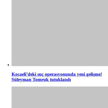
Kocaeli’deki suç operasyonunda yeni gelişme!
Süleyman Tomruk tutuklandı