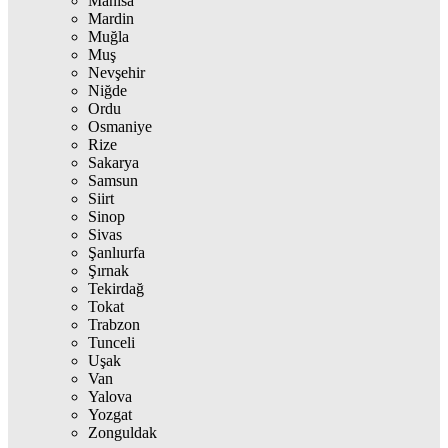
Manisa
Mardin
Muğla
Muş
Nevşehir
Niğde
Ordu
Osmaniye
Rize
Sakarya
Samsun
Siirt
Sinop
Sivas
Şanlıurfa
Şırnak
Tekirdağ
Tokat
Trabzon
Tunceli
Uşak
Van
Yalova
Yozgat
Zonguldak