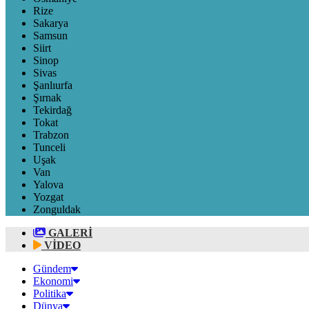
Rize
Sakarya
Samsun
Siirt
Sinop
Sivas
Şanlıurfa
Şırnak
Tekirdağ
Tokat
Trabzon
Tunceli
Uşak
Van
Yalova
Yozgat
Zonguldak
GALERİ
VİDEO
Gündem
Ekonomi
Politika
Dünya