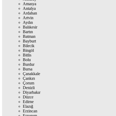
Amasya
Antalya
Ardahan
Artvin
Aydın
Balıkesir
Bartın
Batman
Bayburt
Bilecik
Bingöl
Bitlis
Bolu
Burdur
Bursa
Çanakkale
Çankırı
Çorum
Denizli
Diyarbakır
Düzce
Edirne
Elazığ
Erzincan
Erzurum