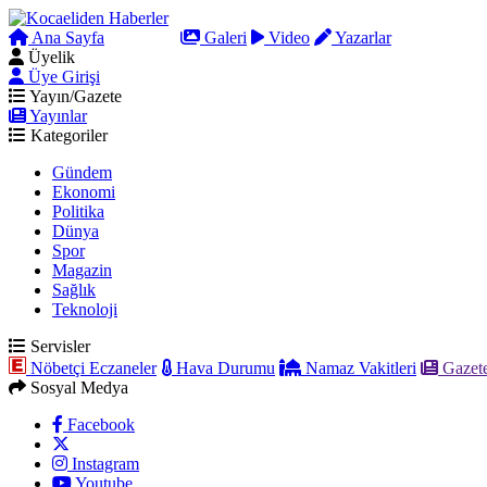
Ana Sayfa
Arama
Galeri
Video
Yazarlar
Üyelik
Üye Girişi
Yayın/Gazete
Yayınlar
Kategoriler
Gündem
Ekonomi
Politika
Dünya
Spor
Magazin
Sağlık
Teknoloji
Servisler
Nöbetçi Eczaneler
Hava Durumu
Namaz Vakitleri
Gazete
Sosyal Medya
Facebook
Instagram
Youtube