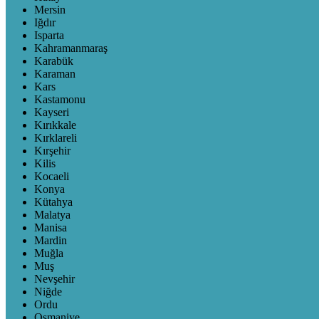
Mersin
Iğdır
Isparta
Kahramanmaraş
Karabük
Karaman
Kars
Kastamonu
Kayseri
Kırıkkale
Kırklareli
Kırşehir
Kilis
Kocaeli
Konya
Kütahya
Malatya
Manisa
Mardin
Muğla
Muş
Nevşehir
Niğde
Ordu
Osmaniye