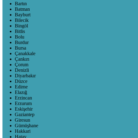
Bartın
Batman
Bayburt
Bilecik
Bingöl
Bitlis
Bolu
Burdur
Bursa
Çanakkale
Çankırı
Çorum
Denizli
Diyarbakır
Düzce
Edirne
Elazığ
Erzincan
Erzurum
Eskişehir
Gaziantep
Giresun
Gümüşhane
Hakkari
Hatay