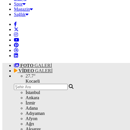
Spor
Magazin
Sağlık
FOTO
GALERİ
VİDEO
GALERİ
27.7
°
Kocaeli
İstanbul
Ankara
İzmir
Adana
Adıyaman
Afyon
Ağrı
Aksaray