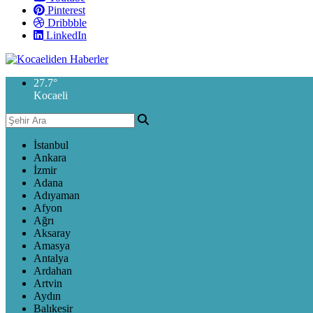
Pinterest
Dribbble
LinkedIn
27.7
°
Kocaeli
İstanbul
Ankara
İzmir
Adana
Adıyaman
Afyon
Ağrı
Aksaray
Amasya
Antalya
Ardahan
Artvin
Aydın
Balıkesir