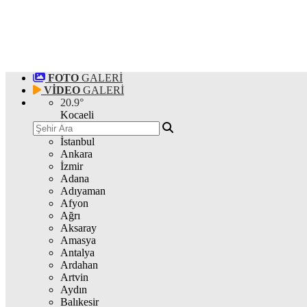
FOTO
GALERİ
VİDEO
GALERİ
20.9
°
Kocaeli
İstanbul
Ankara
İzmir
Adana
Adıyaman
Afyon
Ağrı
Aksaray
Amasya
Antalya
Ardahan
Artvin
Aydın
Balıkesir