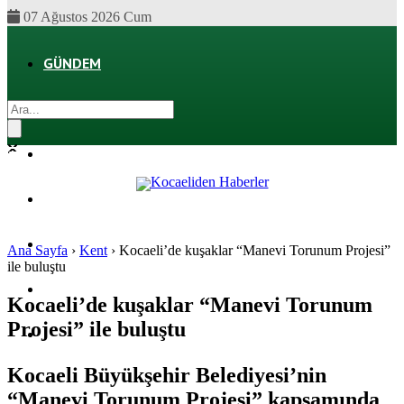
07 Ağustos 2026 Cum
GÜNDEM
EKONOMI
POLITIKA
DÜNYA
SPOR
Ana Sayfa
›
Kent
›
Kocaeli’de kuşaklar “Manevi Torunum Projesi”
ile buluştu
MAGAZIN
Kocaeli’de kuşaklar “Manevi Torunum
Projesi” ile buluştu
SAĞLIK
Kocaeli Büyükşehir Belediyesi’nin
“Manevi Torunum Projesi” kapsamında