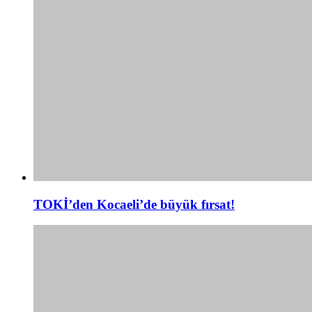
TOKİ’den Kocaeli’de büyük fırsat!