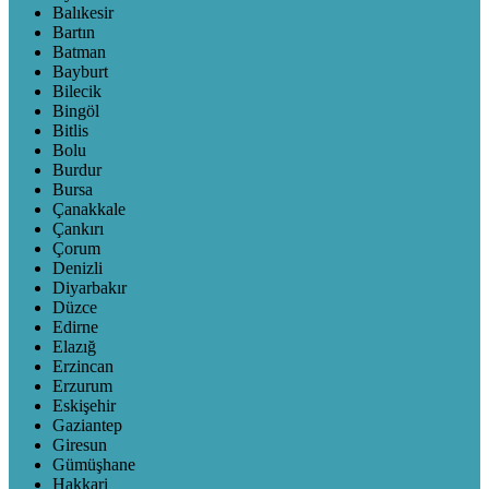
Balıkesir
Bartın
Batman
Bayburt
Bilecik
Bingöl
Bitlis
Bolu
Burdur
Bursa
Çanakkale
Çankırı
Çorum
Denizli
Diyarbakır
Düzce
Edirne
Elazığ
Erzincan
Erzurum
Eskişehir
Gaziantep
Giresun
Gümüşhane
Hakkari