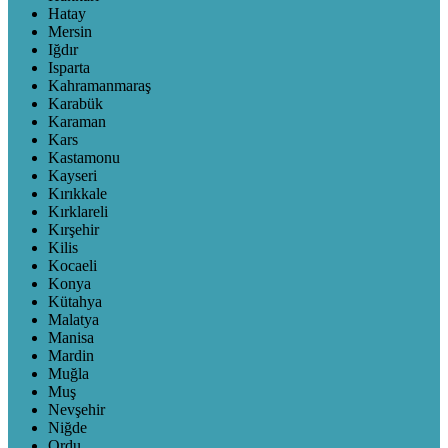
Hatay
Mersin
Iğdır
Isparta
Kahramanmaraş
Karabük
Karaman
Kars
Kastamonu
Kayseri
Kırıkkale
Kırklareli
Kırşehir
Kilis
Kocaeli
Konya
Kütahya
Malatya
Manisa
Mardin
Muğla
Muş
Nevşehir
Niğde
Ordu