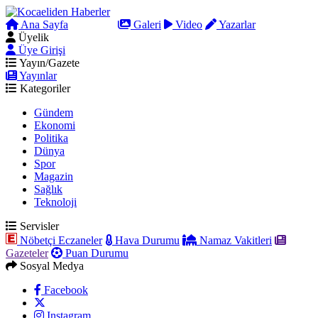
Ana Sayfa
Arama
Galeri
Video
Yazarlar
Üyelik
Üye Girişi
Yayın/Gazete
Yayınlar
Kategoriler
Gündem
Ekonomi
Politika
Dünya
Spor
Magazin
Sağlık
Teknoloji
Servisler
Nöbetçi Eczaneler
Hava Durumu
Namaz Vakitleri
Gazeteler
Puan Durumu
Sosyal Medya
Facebook
Instagram