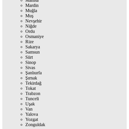
Manisa
Mardin
Muğla
Muş
Nevşehir
Niğde
Ordu
Osmaniye
Rize
Sakarya
Samsun
Siirt
Sinop
Sivas
Şanlıurfa
Şırnak
Tekirdağ
Tokat
Trabzon
Tunceli
Uşak
Van
Yalova
Yozgat
Zonguldak