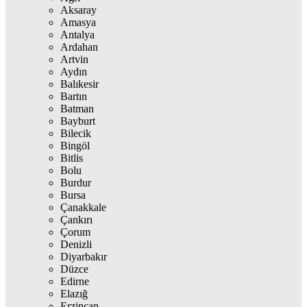
Aksaray
Amasya
Antalya
Ardahan
Artvin
Aydın
Balıkesir
Bartın
Batman
Bayburt
Bilecik
Bingöl
Bitlis
Bolu
Burdur
Bursa
Çanakkale
Çankırı
Çorum
Denizli
Diyarbakır
Düzce
Edirne
Elazığ
Erzincan