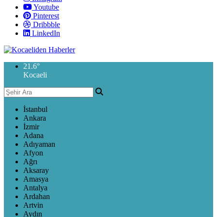
Youtube
Pinterest
Dribbble
LinkedIn
21.6
°
Kocaeli
İstanbul
Ankara
İzmir
Adana
Adıyaman
Afyon
Ağrı
Aksaray
Amasya
Antalya
Ardahan
Artvin
Aydın