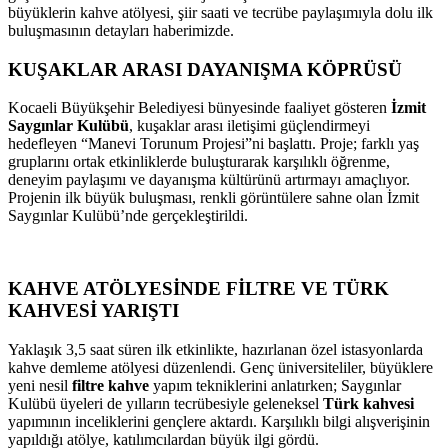
büyüklerin kahve atölyesi, şiir saati ve tecrübe paylaşımıyla dolu ilk
buluşmasının detayları haberimizde.
KUŞAKLAR ARASI DAYANIŞMA KÖPRÜSÜ
Kocaeli Büyükşehir Belediyesi bünyesinde faaliyet gösteren
İzmit
Saygınlar Kulübü
, kuşaklar arası iletişimi güçlendirmeyi
hedefleyen “Manevi Torunum Projesi”ni başlattı. Proje; farklı yaş
gruplarını ortak etkinliklerde buluşturarak karşılıklı öğrenme,
deneyim paylaşımı ve dayanışma kültürünü artırmayı amaçlıyor.
Projenin ilk büyük buluşması, renkli görüntülere sahne olan İzmit
Saygınlar Kulübü’nde gerçekleştirildi.
KAHVE ATÖLYESİNDE FİLTRE VE TÜRK
KAHVESİ YARIŞTI
Yaklaşık 3,5 saat süren ilk etkinlikte, hazırlanan özel istasyonlarda
kahve demleme atölyesi düzenlendi. Genç üniversiteliler, büyüklere
yeni nesil
filtre kahve
yapım tekniklerini anlatırken; Saygınlar
Kulübü üyeleri de yılların tecrübesiyle geleneksel
Türk kahvesi
yapımının inceliklerini gençlere aktardı. Karşılıklı bilgi alışverişinin
yapıldığı atölye, katılımcılardan büyük ilgi gördü.