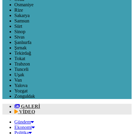
Osmaniye
Rize
Sakarya
Samsun
Siirt
Sinop
Sivas
Şanlıurfa
Şırnak
Tekirdağ
Tokat
Trabzon
Tunceli
Uşak
Van
Yalova
Yozgat
Zonguldak
GALERİ
VİDEO
Gündem
Ekonomi
Politika