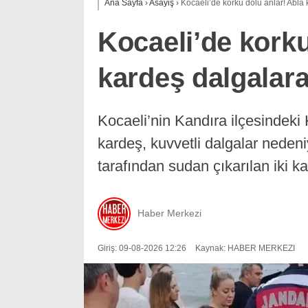
Ana Sayfa
›
Asayiş
›
Kocaeli’de korku dolu anlar! Abla 
Kocaeli’de korku
kardeş dalgalara
Kocaeli’nin Kandıra ilçesindeki
kardeş, kuvvetli dalgalar nedeni
tarafından sudan çıkarılan iki k
Haber Merkezi
Giriş: 09-08-2026 12:26
Kaynak: HABER MERKEZI