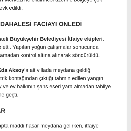
evk edildi.
DAHALESİ FACİAYI ÖNLEDİ
eli Büyükşehir Belediyesi İtfaiye ekipleri
,
le etti. Yapılan yoğun çalışmalar sonucunda
çramadan kontrol altına alınarak söndürüldü.
Eda Aksoy
’a ait villada meydana geldiği
ektrik kontağından çıktığı tahmin edilen yangın
 ve ev halkının şans eseri yara almadan tahliye
ne geçti.
AR
apta maddi hasar meydana gelirken, itfaiye