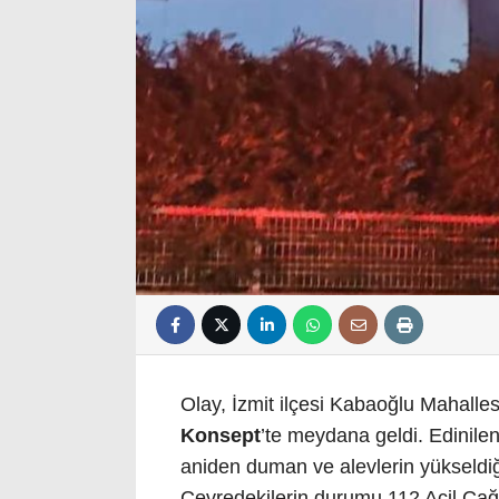
Olay, İzmit ilçesi Kabaoğlu Mahalles
Konsept
’te meydana geldi. Edinilen 
aniden duman ve alevlerin yükseldiğ
Çevredekilerin durumu 112 Acil Çağr