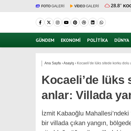
28.8
°
KOC
FOTO
GALERİ
VİDEO
GALERİ
GÜNDEM
EKONOMI
POLITIKA
DÜNYA
Ana Sayfa
›
Asayiş
›
Kocaeli’de lüks sitede korku dolu a
Kocaeli’de lüks 
anlar: Villada ya
İzmit Kabaoğlu Mahallesi’ndeki
bir villada çıkan yangın, bölg