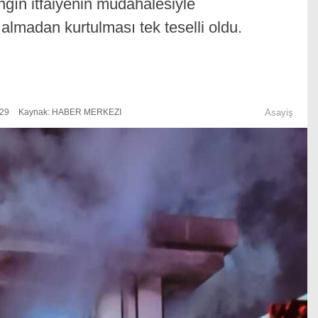
angın itfaiyenin müdahalesiyle
almadan kurtulması tek teselli oldu.
:29
Kaynak: HABER MERKEZI
Asayiş