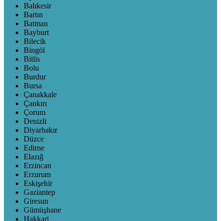
Balıkesir
Bartın
Batman
Bayburt
Bilecik
Bingöl
Bitlis
Bolu
Burdur
Bursa
Çanakkale
Çankırı
Çorum
Denizli
Diyarbakır
Düzce
Edirne
Elazığ
Erzincan
Erzurum
Eskişehir
Gaziantep
Giresun
Gümüşhane
Hakkari