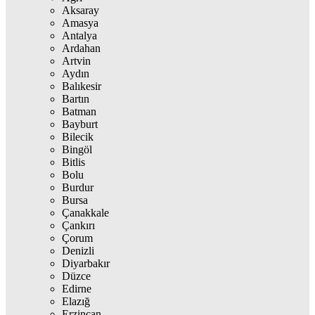
Aksaray
Amasya
Antalya
Ardahan
Artvin
Aydın
Balıkesir
Bartın
Batman
Bayburt
Bilecik
Bingöl
Bitlis
Bolu
Burdur
Bursa
Çanakkale
Çankırı
Çorum
Denizli
Diyarbakır
Düzce
Edirne
Elazığ
Erzincan