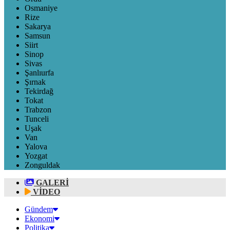
Osmaniye
Rize
Sakarya
Samsun
Siirt
Sinop
Sivas
Şanlıurfa
Şırnak
Tekirdağ
Tokat
Trabzon
Tunceli
Uşak
Van
Yalova
Yozgat
Zonguldak
GALERİ
VİDEO
Gündem
Ekonomi
Politika