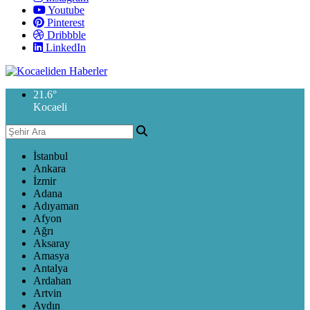
Youtube
Pinterest
Dribbble
LinkedIn
21.6
°
Kocaeli
İstanbul
Ankara
İzmir
Adana
Adıyaman
Afyon
Ağrı
Aksaray
Amasya
Antalya
Ardahan
Artvin
Aydın