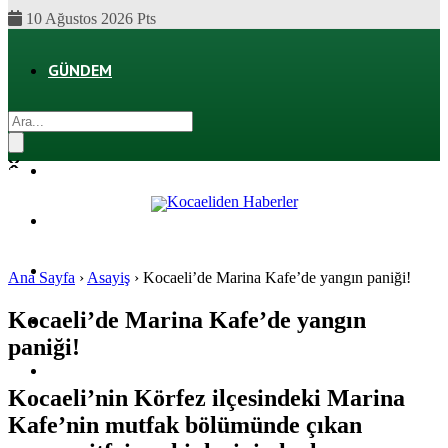
10 Ağustos 2026 Pts
GÜNDEM
EKONOMI
POLITIKA
DÜNYA
SPOR
Ana Sayfa
›
Asayiş
›
Kocaeli’de Marina Kafe’de yangın paniği!
Kocaeli’de Marina Kafe’de yangın
MAGAZIN
paniği!
SAĞLIK
Kocaeli’nin Körfez ilçesindeki Marina
Kafe’nin mutfak bölümünde çıkan