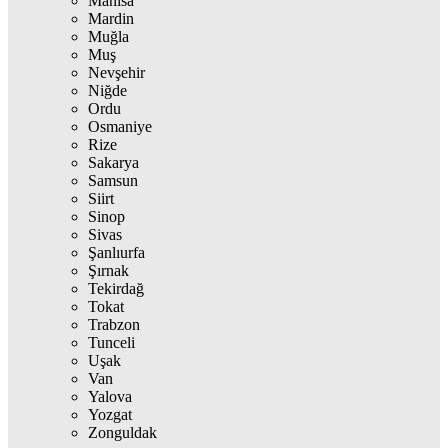
Manisa
Mardin
Muğla
Muş
Nevşehir
Niğde
Ordu
Osmaniye
Rize
Sakarya
Samsun
Siirt
Sinop
Sivas
Şanlıurfa
Şırnak
Tekirdağ
Tokat
Trabzon
Tunceli
Uşak
Van
Yalova
Yozgat
Zonguldak