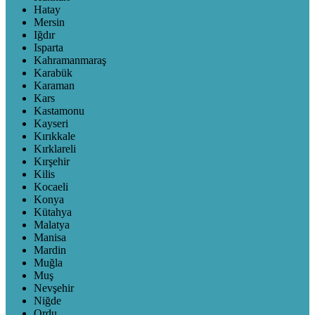
Hatay
Mersin
Iğdır
Isparta
Kahramanmaraş
Karabük
Karaman
Kars
Kastamonu
Kayseri
Kırıkkale
Kırklareli
Kırşehir
Kilis
Kocaeli
Konya
Kütahya
Malatya
Manisa
Mardin
Muğla
Muş
Nevşehir
Niğde
Ordu