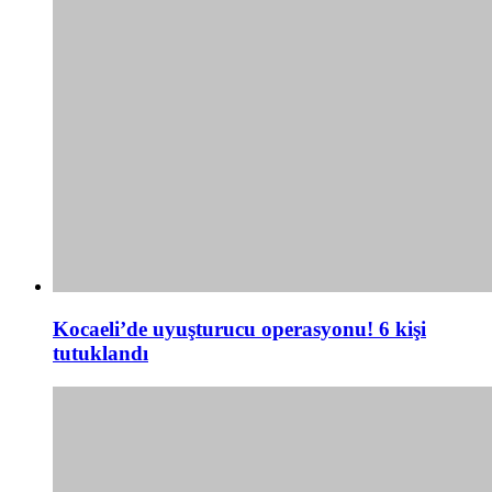
Kocaeli’de uyuşturucu operasyonu! 6 kişi
tutuklandı