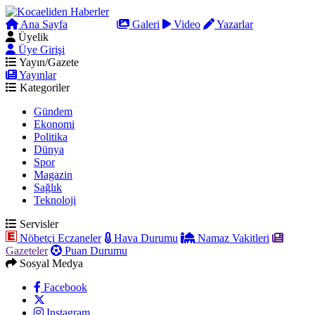
Ana Sayfa
Arama
Galeri
Video
Yazarlar
Üyelik
Üye Girişi
Yayın/Gazete
Yayınlar
Kategoriler
Gündem
Ekonomi
Politika
Dünya
Spor
Magazin
Sağlık
Teknoloji
Servisler
Nöbetçi Eczaneler
Hava Durumu
Namaz Vakitleri
Gazeteler
Puan Durumu
Sosyal Medya
Facebook
Instagram