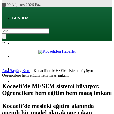
09 Ağustos 2026 Paz
GÜNDEM
EKONOMI
POLITIKA
DÜNYA
SPOR
Ana Sayfa
›
Kent
›
Kocaeli’de MESEM sistemi büyüyor:
Öğrencilere hem eğitim hem maaş imkanı
MAGAZIN
Kocaeli’de MESEM sistemi büyüyor:
Öğrencilere hem eğitim hem maaş imkanı
SAĞLIK
Kocaeli’de mesleki eğitim alanında
önemli bir model olarak öne çıkan