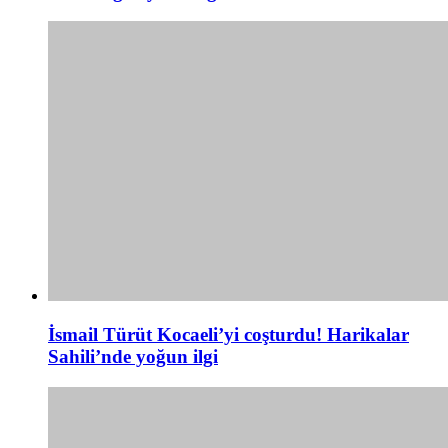
İsmail Türüt Kocaeli’yi coşturdu! Harikalar
Sahili’nde yoğun ilgi