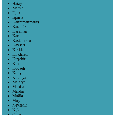
Hatay
Mersin
Iğdır
Isparta
Kahramanmaraş
Karabük
Karaman
Kars
Kastamonu
Kayseri
Kırıkkale
Kırklareli
Kırşehir
Kilis
Kocaeli
Konya
Kütahya
Malatya
Manisa
Mardin
Muğla
Muş
Nevşehir
Niğde
Ordu