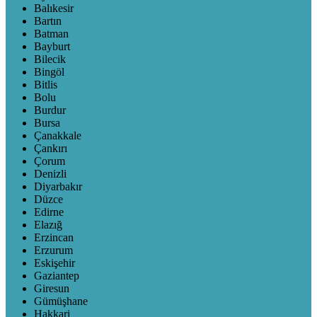
Balıkesir
Bartın
Batman
Bayburt
Bilecik
Bingöl
Bitlis
Bolu
Burdur
Bursa
Çanakkale
Çankırı
Çorum
Denizli
Diyarbakır
Düzce
Edirne
Elazığ
Erzincan
Erzurum
Eskişehir
Gaziantep
Giresun
Gümüşhane
Hakkari