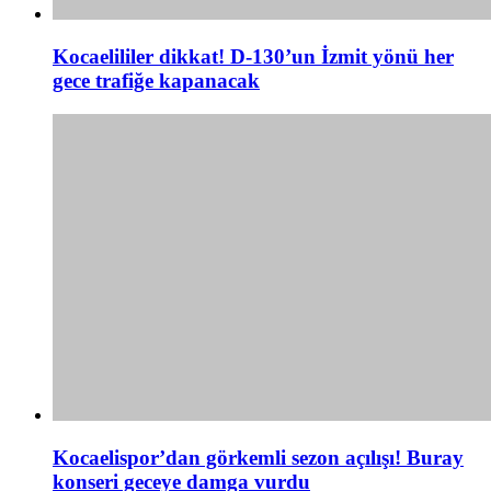
Kocaelililer dikkat! D-130’un İzmit yönü her
gece trafiğe kapanacak
Kocaelispor’dan görkemli sezon açılışı! Buray
konseri geceye damga vurdu