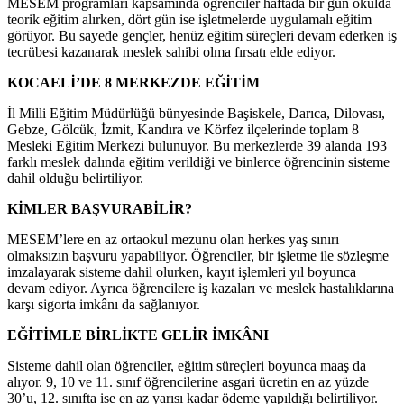
MESEM programları kapsamında öğrenciler haftada bir gün okulda
teorik eğitim alırken, dört gün ise işletmelerde uygulamalı eğitim
görüyor. Bu sayede gençler, henüz eğitim süreçleri devam ederken iş
tecrübesi kazanarak meslek sahibi olma fırsatı elde ediyor.
KOCAELİ’DE 8 MERKEZDE EĞİTİM
İl Milli Eğitim Müdürlüğü bünyesinde Başiskele, Darıca, Dilovası,
Gebze, Gölcük, İzmit, Kandıra ve Körfez ilçelerinde toplam 8
Mesleki Eğitim Merkezi bulunuyor. Bu merkezlerde 39 alanda 193
farklı meslek dalında eğitim verildiği ve binlerce öğrencinin sisteme
dahil olduğu belirtiliyor.
KİMLER BAŞVURABİLİR?
MESEM’lere en az ortaokul mezunu olan herkes yaş sınırı
olmaksızın başvuru yapabiliyor. Öğrenciler, bir işletme ile sözleşme
imzalayarak sisteme dahil olurken, kayıt işlemleri yıl boyunca
devam ediyor. Ayrıca öğrencilere iş kazaları ve meslek hastalıklarına
karşı sigorta imkânı da sağlanıyor.
EĞİTİMLE BİRLİKTE GELİR İMKÂNI
Sisteme dahil olan öğrenciler, eğitim süreçleri boyunca maaş da
alıyor. 9, 10 ve 11. sınıf öğrencilerine asgari ücretin en az yüzde
30’u, 12. sınıfta ise en az yarısı kadar ödeme yapıldığı belirtiliyor.