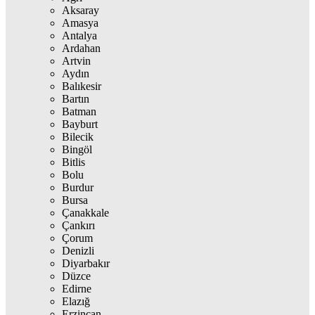
Aksaray
Amasya
Antalya
Ardahan
Artvin
Aydın
Balıkesir
Bartın
Batman
Bayburt
Bilecik
Bingöl
Bitlis
Bolu
Burdur
Bursa
Çanakkale
Çankırı
Çorum
Denizli
Diyarbakır
Düzce
Edirne
Elazığ
Erzincan