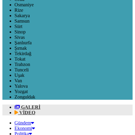
Osmaniye
Rize
Sakarya
Samsun
Siirt
Sinop
Sivas
Şanlıurfa
Şırnak
Tekirdağ
Tokat
Trabzon
Tunceli
Uşak
Van
Yalova
Yozgat
Zonguldak
GALERİ
VİDEO
Gündem
Ekonomi
Politika