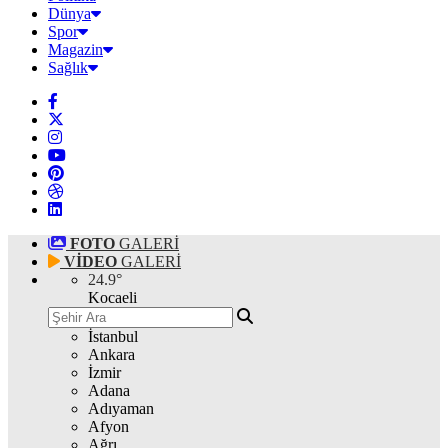
Dünya
Spor
Magazin
Sağlık
FOTO
GALERİ
VİDEO
GALERİ
24.9
°
Kocaeli
İstanbul
Ankara
İzmir
Adana
Adıyaman
Afyon
Ağrı