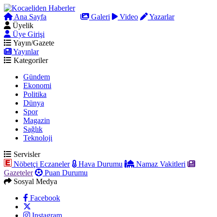
Ana Sayfa
Arama
Galeri
Video
Yazarlar
Üyelik
Üye Girişi
Yayın/Gazete
Yayınlar
Kategoriler
Gündem
Ekonomi
Politika
Dünya
Spor
Magazin
Sağlık
Teknoloji
Servisler
Nöbetçi Eczaneler
Hava Durumu
Namaz Vakitleri
Gazeteler
Puan Durumu
Sosyal Medya
Facebook
Instagram