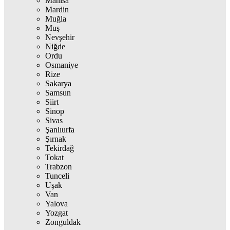
Manisa
Mardin
Muğla
Muş
Nevşehir
Niğde
Ordu
Osmaniye
Rize
Sakarya
Samsun
Siirt
Sinop
Sivas
Şanlıurfa
Şırnak
Tekirdağ
Tokat
Trabzon
Tunceli
Uşak
Van
Yalova
Yozgat
Zonguldak