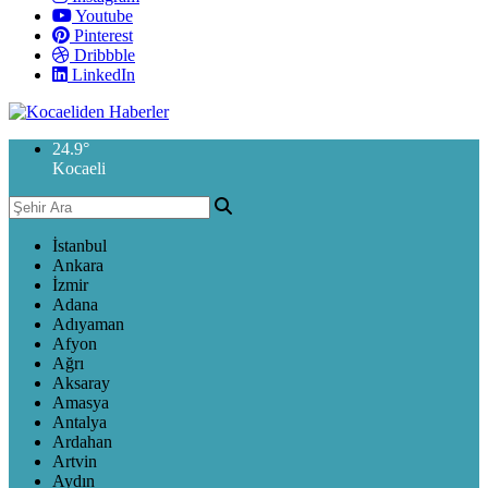
Youtube
Pinterest
Dribbble
LinkedIn
24.9
°
Kocaeli
İstanbul
Ankara
İzmir
Adana
Adıyaman
Afyon
Ağrı
Aksaray
Amasya
Antalya
Ardahan
Artvin
Aydın