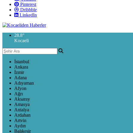
Pinterest
Dribbble
LinkedIn
28.8
°
Kocaeli
İstanbul
Ankara
İzmir
Adana
Adıyaman
Afyon
Ağrı
Aksaray
Amasya
Antalya
Ardahan
Artvin
Aydın
Balıkesir