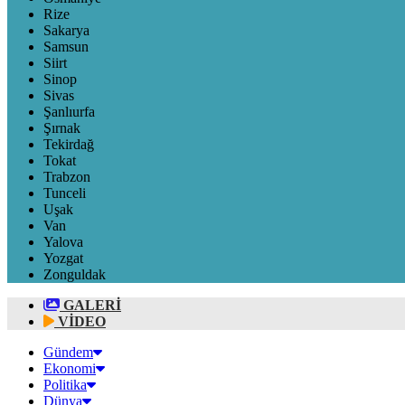
Rize
Sakarya
Samsun
Siirt
Sinop
Sivas
Şanlıurfa
Şırnak
Tekirdağ
Tokat
Trabzon
Tunceli
Uşak
Van
Yalova
Yozgat
Zonguldak
GALERİ
VİDEO
Gündem
Ekonomi
Politika
Dünya