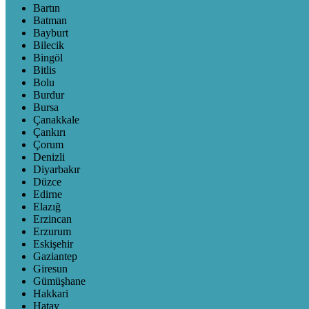
Bartın
Batman
Bayburt
Bilecik
Bingöl
Bitlis
Bolu
Burdur
Bursa
Çanakkale
Çankırı
Çorum
Denizli
Diyarbakır
Düzce
Edirne
Elazığ
Erzincan
Erzurum
Eskişehir
Gaziantep
Giresun
Gümüşhane
Hakkari
Hatay