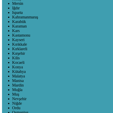
Mersin
Iğdır
Isparta
Kahramanmaraş
Karabük
Karaman
Kars
Kastamonu
Kayseri
Kırıkkale
Kırklareli
Kırşehir
Kilis
Kocaeli
Konya
Kütahya
Malatya
Manisa
Mardin
Muğla
Muş
Nevşehir
Niğde
Ordu
Osmaniye