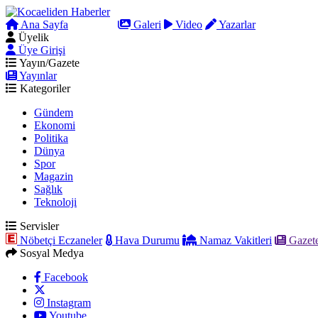
Ana Sayfa
Arama
Galeri
Video
Yazarlar
Üyelik
Üye Girişi
Yayın/Gazete
Yayınlar
Kategoriler
Gündem
Ekonomi
Politika
Dünya
Spor
Magazin
Sağlık
Teknoloji
Servisler
Nöbetçi Eczaneler
Hava Durumu
Namaz Vakitleri
Gazete
Sosyal Medya
Facebook
Instagram
Youtube