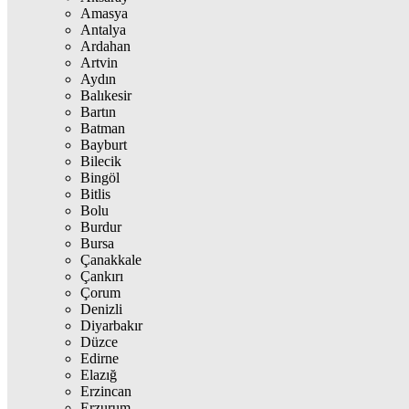
Amasya
Antalya
Ardahan
Artvin
Aydın
Balıkesir
Bartın
Batman
Bayburt
Bilecik
Bingöl
Bitlis
Bolu
Burdur
Bursa
Çanakkale
Çankırı
Çorum
Denizli
Diyarbakır
Düzce
Edirne
Elazığ
Erzincan
Erzurum