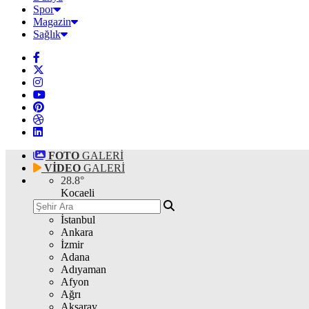
Spor
Magazin
Sağlık
FOTO
GALERİ
VİDEO
GALERİ
28.8
°
Kocaeli
İstanbul
Ankara
İzmir
Adana
Adıyaman
Afyon
Ağrı
Aksaray