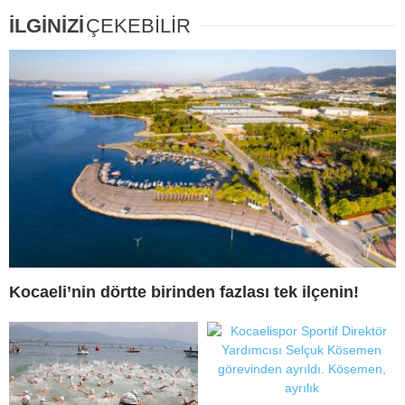
İLGİNİZİ
ÇEKEBİLİR
Kocaeli’nin dörtte birinden fazlası tek ilçenin!