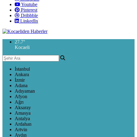
Youtube
Pinterest
Dribbble
LinkedIn
27.7
°
Kocaeli
İstanbul
Ankara
İzmir
Adana
Adıyaman
Afyon
Ağrı
Aksaray
Amasya
Antalya
Ardahan
Artvin
Aydın