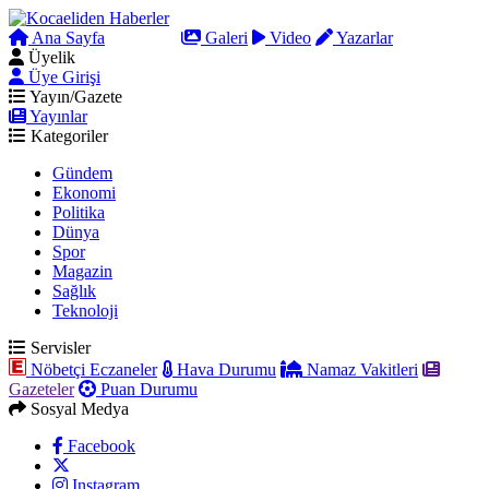
Ana Sayfa
Arama
Galeri
Video
Yazarlar
Üyelik
Üye Girişi
Yayın/Gazete
Yayınlar
Kategoriler
Gündem
Ekonomi
Politika
Dünya
Spor
Magazin
Sağlık
Teknoloji
Servisler
Nöbetçi Eczaneler
Hava Durumu
Namaz Vakitleri
Gazeteler
Puan Durumu
Sosyal Medya
Facebook
Instagram