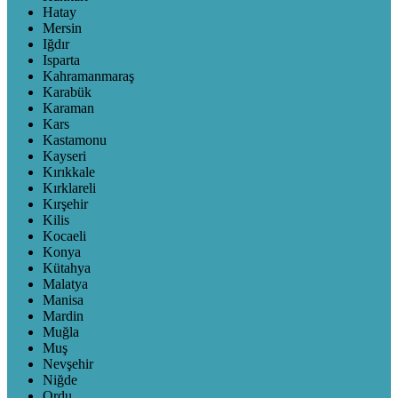
Hatay
Mersin
Iğdır
Isparta
Kahramanmaraş
Karabük
Karaman
Kars
Kastamonu
Kayseri
Kırıkkale
Kırklareli
Kırşehir
Kilis
Kocaeli
Konya
Kütahya
Malatya
Manisa
Mardin
Muğla
Muş
Nevşehir
Niğde
Ordu