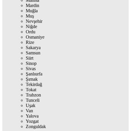
Manisa
Mardin
Muğla
Muş
Nevşehir
Niğde
Ordu
Osmaniye
Rize
Sakarya
Samsun
Siirt
Sinop
Sivas
Şanlıurfa
Şırnak
Tekirdağ
Tokat
Trabzon
Tunceli
Uşak
Van
Yalova
Yozgat
Zonguldak