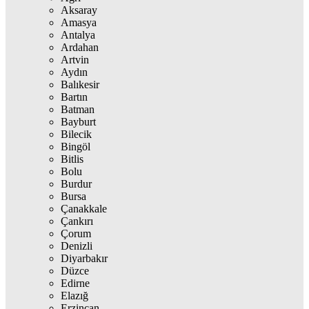
Aksaray
Amasya
Antalya
Ardahan
Artvin
Aydın
Balıkesir
Bartın
Batman
Bayburt
Bilecik
Bingöl
Bitlis
Bolu
Burdur
Bursa
Çanakkale
Çankırı
Çorum
Denizli
Diyarbakır
Düzce
Edirne
Elazığ
Erzincan