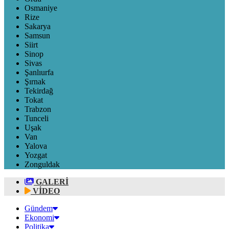
Osmaniye
Rize
Sakarya
Samsun
Siirt
Sinop
Sivas
Şanlıurfa
Şırnak
Tekirdağ
Tokat
Trabzon
Tunceli
Uşak
Van
Yalova
Yozgat
Zonguldak
GALERİ
VİDEO
Gündem
Ekonomi
Politika