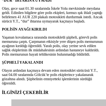
“DUR” İHTARINA UYMADI
Olay, gece saat 01.30 sıralarında İskele Yolu mevkisinde meydana
geldi. Edinilen bilgilere göre polis ekipleri, kırmızı ışık ihlali yaptığı
belirlenen 41 AUR 220 plakalı motosikleti durdurmak istedi. Ancak
sürücü Y.T., “dur” ihtarına uymayarak kaçmaya başladı.
POLİSİN AYAĞI KIRILDI
Yaşanan kovalamaca sırasında motosikletli şüpheli, görevli polis
memuruna çarptı. Çarpmanın etkisiyle yere düşen polis memurunun
ayağının kırıldığı öğrenildi. Yaralı polis, olay yerine sevk edilen
sağlık ekiplerinin ilk müdahalesinin ardından hastaneye kaldırıldı.
Polis memurunun hayati tehlikesinin bulunmadığı bildirildi.
ŞÜPHELİ YAKALANDI
Olayın ardından kaçmaya devam eden motosiklet sürücüsü Y.T.,
saat 04.00 sıralarında Gölcük’te polis ekiplerince yakalanarak
gözaltına alındı. Şüphelinin emniyetteki işlemlerinin sürdüğü
öğrenildi.
İLGİNİZİ
ÇEKEBİLİR