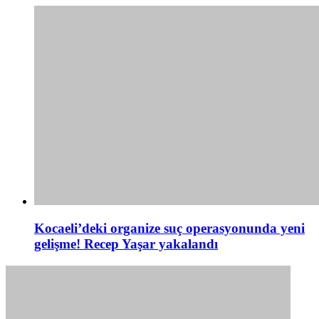
Kocaeli’deki organize suç operasyonunda yeni
gelişme! Recep Yaşar yakalandı