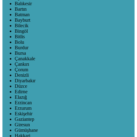
Balıkesir
Bartın
Batman
Bayburt
Bilecik
Bingöl
Bitlis
Bolu
Burdur
Bursa
Çanakkale
Çankırı
Çorum
Denizli
Diyarbakır
Düzce
Edirne
Elazığ
Erzincan
Erzurum
Eskişehir
Gaziantep
Giresun
Gümüşhane
Hakkari