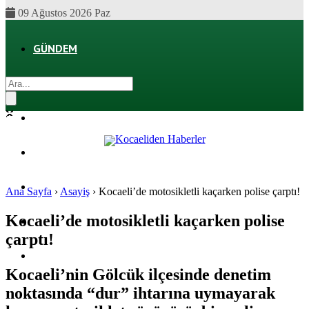
09 Ağustos 2026 Paz
GÜNDEM
EKONOMI
POLITIKA
DÜNYA
SPOR
Ana Sayfa
›
Asayiş
›
Kocaeli’de motosikletli kaçarken polise çarptı!
Kocaeli’de motosikletli kaçarken polise
MAGAZIN
çarptı!
SAĞLIK
Kocaeli’nin Gölcük ilçesinde denetim
noktasında “dur” ihtarına uymayarak