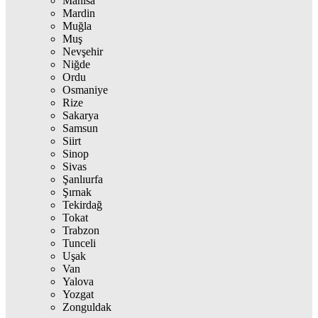
Manisa
Mardin
Muğla
Muş
Nevşehir
Niğde
Ordu
Osmaniye
Rize
Sakarya
Samsun
Siirt
Sinop
Sivas
Şanlıurfa
Şırnak
Tekirdağ
Tokat
Trabzon
Tunceli
Uşak
Van
Yalova
Yozgat
Zonguldak