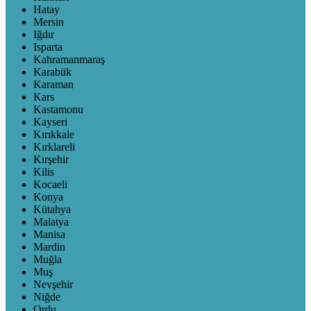
Hatay
Mersin
Iğdır
Isparta
Kahramanmaraş
Karabük
Karaman
Kars
Kastamonu
Kayseri
Kırıkkale
Kırklareli
Kırşehir
Kilis
Kocaeli
Konya
Kütahya
Malatya
Manisa
Mardin
Muğla
Muş
Nevşehir
Niğde
Ordu