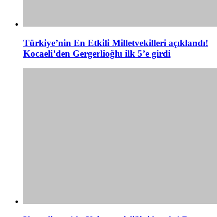
Türkiye’nin En Etkili Milletvekilleri açıklandı!
Kocaeli’den Gergerlioğlu ilk 5’e girdi