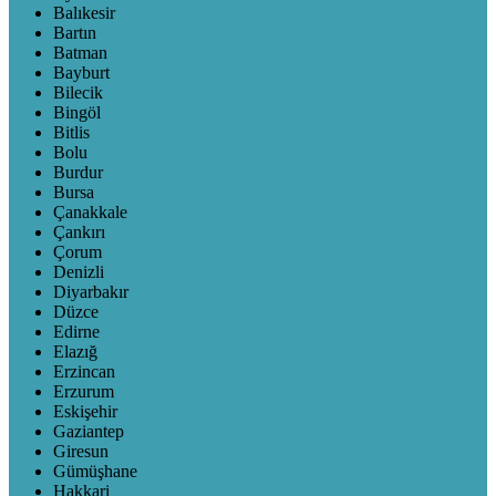
Balıkesir
Bartın
Batman
Bayburt
Bilecik
Bingöl
Bitlis
Bolu
Burdur
Bursa
Çanakkale
Çankırı
Çorum
Denizli
Diyarbakır
Düzce
Edirne
Elazığ
Erzincan
Erzurum
Eskişehir
Gaziantep
Giresun
Gümüşhane
Hakkari