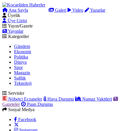
Ana Sayfa
Arama
Galeri
Video
Yazarlar
Üyelik
Üye Girişi
Yayın/Gazete
Yayınlar
Kategoriler
Gündem
Ekonomi
Politika
Dünya
Spor
Magazin
Sağlık
Teknoloji
Servisler
Nöbetçi Eczaneler
Hava Durumu
Namaz Vakitleri
Gazeteler
Puan Durumu
Sosyal Medya
Facebook
Instagram