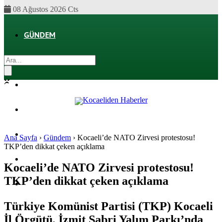
08 Ağustos 2026 Cts
GÜNDEM
EKONOMI
POLITIKA
DÜNYA
SPOR
Ana Sayfa
›
Gündem
›
Kocaeli’de NATO Zirvesi protestosu!
TKP’den dikkat çeken açıklama
MAGAZIN
Kocaeli’de NATO Zirvesi protestosu!
TKP’den dikkat çeken açıklama
SAĞLIK
Türkiye Komünist Partisi (TKP) Kocaeli
İl Örgütü, İzmit Sabri Yalım Parkı’nda