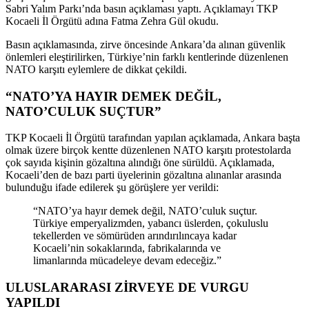
Sabri Yalım Parkı’nda basın açıklaması yaptı. Açıklamayı TKP
Kocaeli İl Örgütü adına Fatma Zehra Gül okudu.
Basın açıklamasında, zirve öncesinde Ankara’da alınan güvenlik
önlemleri eleştirilirken, Türkiye’nin farklı kentlerinde düzenlenen
NATO karşıtı eylemlere de dikkat çekildi.
“NATO’YA HAYIR DEMEK DEĞİL,
NATO’CULUK SUÇTUR”
TKP Kocaeli İl Örgütü tarafından yapılan açıklamada, Ankara başta
olmak üzere birçok kentte düzenlenen NATO karşıtı protestolarda
çok sayıda kişinin gözaltına alındığı öne sürüldü. Açıklamada,
Kocaeli’den de bazı parti üyelerinin gözaltına alınanlar arasında
bulunduğu ifade edilerek şu görüşlere yer verildi:
“NATO’ya hayır demek değil, NATO’culuk suçtur.
Türkiye emperyalizmden, yabancı üslerden, çokuluslu
tekellerden ve sömürüden arındırılıncaya kadar
Kocaeli’nin sokaklarında, fabrikalarında ve
limanlarında mücadeleye devam edeceğiz.”
ULUSLARARASI ZİRVEYE DE VURGU
YAPILDI