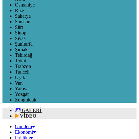
Osmaniye
Rize
Sakarya
Samsun
Siirt
Sinop
Sivas
Şanlıurfa
Şırnak
Tekirdağ
Tokat
Trabzon
Tunceli
Uşak
Van
Yalova
Yozgat
Zonguldak
GALERİ
VİDEO
Gündem
Ekonomi
Politika