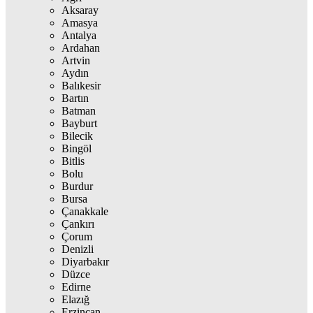
Aksaray
Amasya
Antalya
Ardahan
Artvin
Aydın
Balıkesir
Bartın
Batman
Bayburt
Bilecik
Bingöl
Bitlis
Bolu
Burdur
Bursa
Çanakkale
Çankırı
Çorum
Denizli
Diyarbakır
Düzce
Edirne
Elazığ
Erzincan