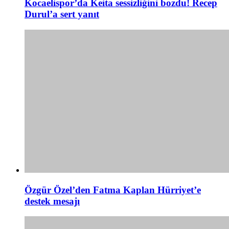
Kocaelispor’da Keita sessizliğini bozdu! Recep
Durul’a sert yanıt
Özgür Özel’den Fatma Kaplan Hürriyet’e
destek mesajı