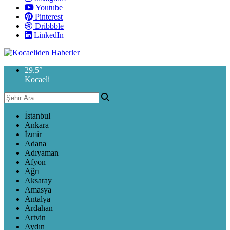
Youtube
Pinterest
Dribbble
LinkedIn
29.5
°
Kocaeli
İstanbul
Ankara
İzmir
Adana
Adıyaman
Afyon
Ağrı
Aksaray
Amasya
Antalya
Ardahan
Artvin
Aydın