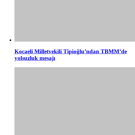
Kocaeli Milletvekili Tipioğlu’ndan TBMM’de
yolsuzluk mesajı