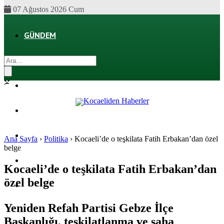
07 Ağustos 2026 Cum
GÜNDEM
EKONOMI
POLITIKA
DÜNYA
SPOR
Ana Sayfa
›
Politika
›
Kocaeli’de o teşkilata Fatih Erbakan’dan özel
belge
MAGAZIN
Kocaeli’de o teşkilata Fatih Erbakan’dan
özel belge
SAĞLIK
Yeniden Refah Partisi Gebze İlçe
Başkanlığı, teşkilatlanma ve saha