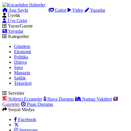
Ana Sayfa
Arama
Galeri
Video
Yazarlar
Üyelik
Üye Girişi
Yayın/Gazete
Yayınlar
Kategoriler
Gündem
Ekonomi
Politika
Dünya
Spor
Magazin
Sağlık
Teknoloji
Servisler
Nöbetçi Eczaneler
Hava Durumu
Namaz Vakitleri
Gazeteler
Puan Durumu
Sosyal Medya
Facebook
Instagram