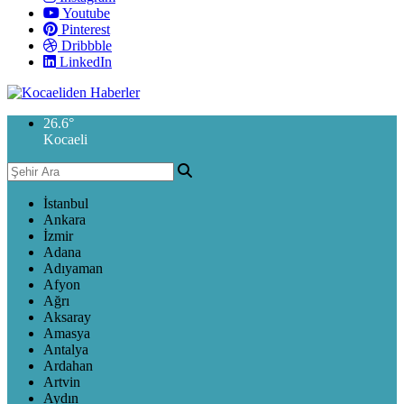
Youtube
Pinterest
Dribbble
LinkedIn
26.6
°
Kocaeli
İstanbul
Ankara
İzmir
Adana
Adıyaman
Afyon
Ağrı
Aksaray
Amasya
Antalya
Ardahan
Artvin
Aydın