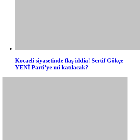
Kocaeli siyasetinde flaş iddia! Sertif Gökçe
YENİ Parti’ye mi katılacak?