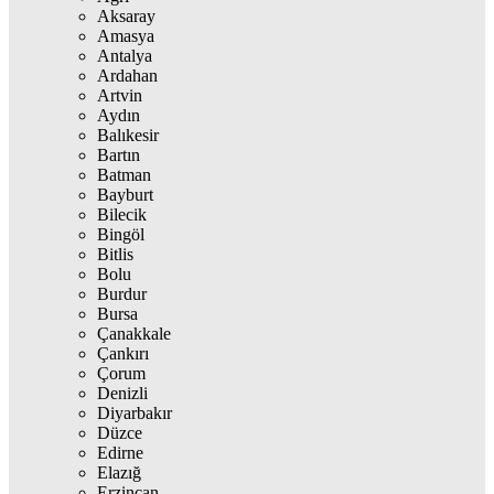
Aksaray
Amasya
Antalya
Ardahan
Artvin
Aydın
Balıkesir
Bartın
Batman
Bayburt
Bilecik
Bingöl
Bitlis
Bolu
Burdur
Bursa
Çanakkale
Çankırı
Çorum
Denizli
Diyarbakır
Düzce
Edirne
Elazığ
Erzincan