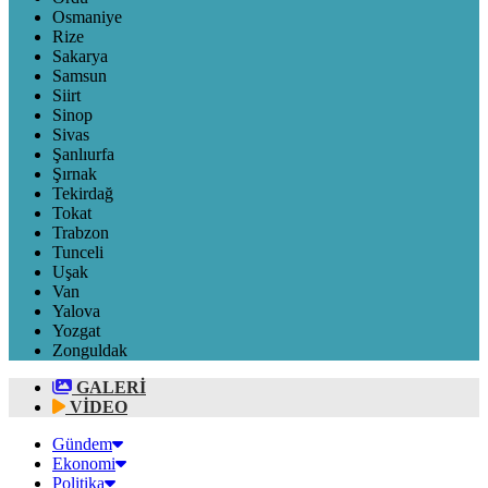
Osmaniye
Rize
Sakarya
Samsun
Siirt
Sinop
Sivas
Şanlıurfa
Şırnak
Tekirdağ
Tokat
Trabzon
Tunceli
Uşak
Van
Yalova
Yozgat
Zonguldak
GALERİ
VİDEO
Gündem
Ekonomi
Politika