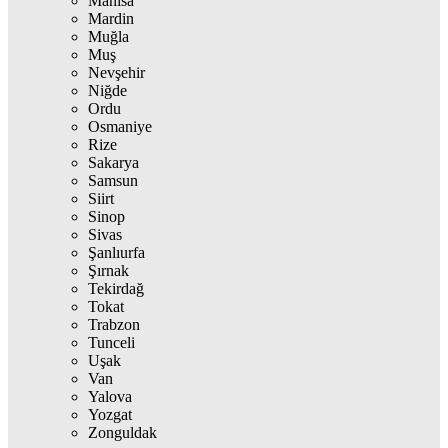
Manisa
Mardin
Muğla
Muş
Nevşehir
Niğde
Ordu
Osmaniye
Rize
Sakarya
Samsun
Siirt
Sinop
Sivas
Şanlıurfa
Şırnak
Tekirdağ
Tokat
Trabzon
Tunceli
Uşak
Van
Yalova
Yozgat
Zonguldak