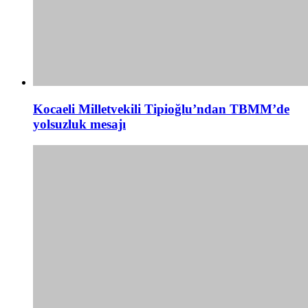
Kocaeli Milletvekili Tipioğlu’ndan TBMM’de
yolsuzluk mesajı