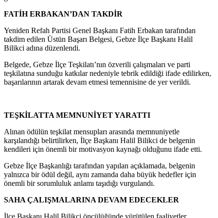
FATİH ERBAKAN’DAN TAKDİR
Yeniden Refah Partisi Genel Başkanı Fatih Erbakan tarafından
takdim edilen Üstün Başarı Belgesi, Gebze İlçe Başkanı Halil
Bilikci adına düzenlendi.
Belgede, Gebze İlçe Teşkilatı’nın özverili çalışmaları ve parti
teşkilatına sunduğu katkılar nedeniyle tebrik edildiği ifade edilirken,
başarılarının artarak devam etmesi temennisine de yer verildi.
TEŞKİLATTA MEMNUNİYET YARATTI
Alınan ödülün teşkilat mensupları arasında memnuniyetle
karşılandığı belirtilirken, İlçe Başkanı Halil Bilikci de belgenin
kendileri için önemli bir motivasyon kaynağı olduğunu ifade etti.
Gebze İlçe Başkanlığı tarafından yapılan açıklamada, belgenin
yalnızca bir ödül değil, aynı zamanda daha büyük hedefler için
önemli bir sorumluluk anlamı taşıdığı vurgulandı.
SAHA ÇALIŞMALARINA DEVAM EDECEKLER
İlçe Başkanı Halil Bilikci öncülüğünde yürütülen faaliyetler