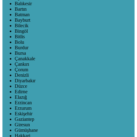
Balıkesir
Bartın
Batman
Bayburt
Bilecik
Bingöl
Bitlis
Bolu
Burdur
Bursa
Çanakkale
Çankırı
Çorum
Denizli
Diyarbakır
Düzce
Edirne
Elazığ
Erzincan
Erzurum
Eskişehir
Gaziantep
Giresun
Gümüşhane
Hakkari