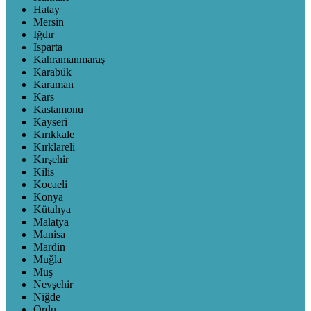
Hatay
Mersin
Iğdır
Isparta
Kahramanmaraş
Karabük
Karaman
Kars
Kastamonu
Kayseri
Kırıkkale
Kırklareli
Kırşehir
Kilis
Kocaeli
Konya
Kütahya
Malatya
Manisa
Mardin
Muğla
Muş
Nevşehir
Niğde
Ordu