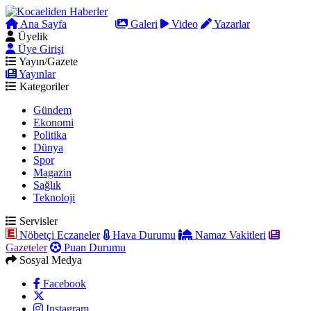
Ana Sayfa
Arama
Galeri
Video
Yazarlar
Üyelik
Üye Girişi
Yayın/Gazete
Yayınlar
Kategoriler
Gündem
Ekonomi
Politika
Dünya
Spor
Magazin
Sağlık
Teknoloji
Servisler
Nöbetçi Eczaneler
Hava Durumu
Namaz Vakitleri
Gazeteler
Puan Durumu
Sosyal Medya
Facebook
Instagram