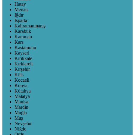
Hatay
Mersin
Iğdır
Isparta
Kahramanmaraş
Karabük
Karaman
Kars
Kastamonu
Kayseri
Kırıkkale
Kırklareli
Kırşehir
Kilis
Kocaeli
Konya
Kütahya
Malatya
Manisa
Mardin
Muğla
Muş
Nevşehir
Niğde
Ordu