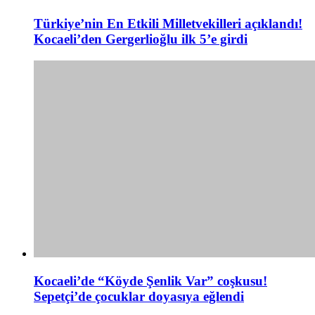
Türkiye’nin En Etkili Milletvekilleri açıklandı!
Kocaeli’den Gergerlioğlu ilk 5’e girdi
Kocaeli’de “Köyde Şenlik Var” coşkusu!
Sepetçi’de çocuklar doyasıya eğlendi