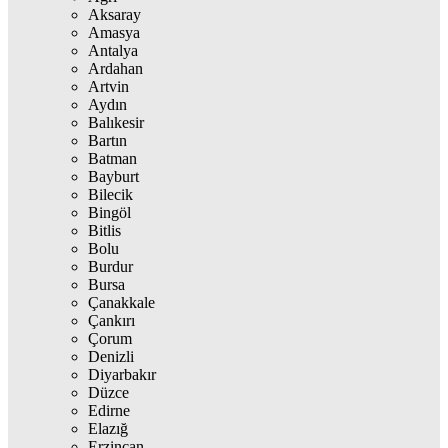
Aksaray
Amasya
Antalya
Ardahan
Artvin
Aydın
Balıkesir
Bartın
Batman
Bayburt
Bilecik
Bingöl
Bitlis
Bolu
Burdur
Bursa
Çanakkale
Çankırı
Çorum
Denizli
Diyarbakır
Düzce
Edirne
Elazığ
Erzincan