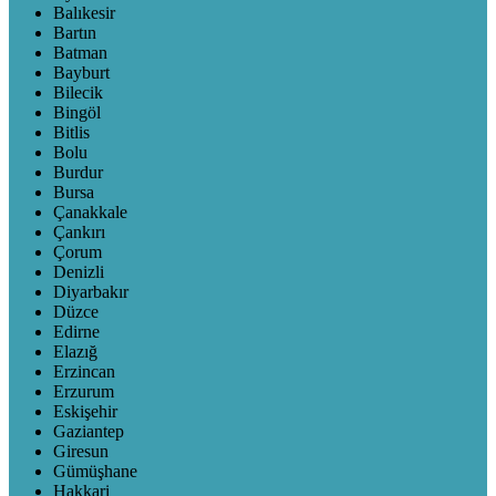
Balıkesir
Bartın
Batman
Bayburt
Bilecik
Bingöl
Bitlis
Bolu
Burdur
Bursa
Çanakkale
Çankırı
Çorum
Denizli
Diyarbakır
Düzce
Edirne
Elazığ
Erzincan
Erzurum
Eskişehir
Gaziantep
Giresun
Gümüşhane
Hakkari