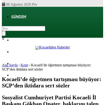
06 Ağustos 2026 Per
GÜNDEM
EKONOMI
POLITIKA
DÜNYA
SPOR
Ana Sayfa
›
Kent
›
Kocaeli’de öğretmen tartışması büyüyor:
SCP’den iktidara sert sözler
MAGAZIN
Kocaeli’de öğretmen tartışması büyüyor:
SCP’den iktidara sert sözler
SAĞLIK
Sosyalist Cumhuriyet Partisi Kocaeli İl
Başkanı Gökhan Onater, haklarını talep