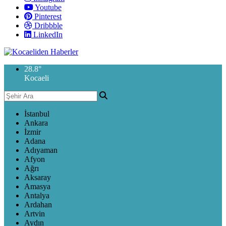
Youtube
Pinterest
Dribbble
LinkedIn
28.8
°
Kocaeli
İstanbul
Ankara
İzmir
Adana
Adıyaman
Afyon
Ağrı
Aksaray
Amasya
Antalya
Ardahan
Artvin
Aydın