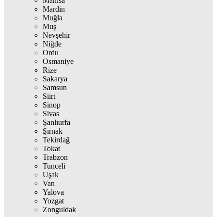
Manisa
Mardin
Muğla
Muş
Nevşehir
Niğde
Ordu
Osmaniye
Rize
Sakarya
Samsun
Siirt
Sinop
Sivas
Şanlıurfa
Şırnak
Tekirdağ
Tokat
Trabzon
Tunceli
Uşak
Van
Yalova
Yozgat
Zonguldak