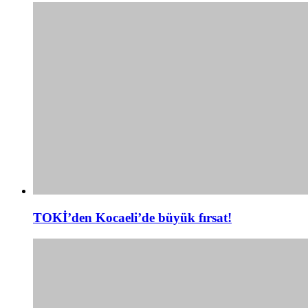
TOKİ’den Kocaeli’de büyük fırsat!