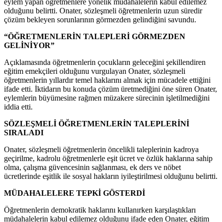
eylem yapan öğretmenlere yönelik müdahalelerin kabul edilemez
olduğunu belirtti. Onater, sözleşmeli öğretmenlerin uzun süredir
çözüm bekleyen sorunlarının görmezden gelindiğini savundu.
“ÖĞRETMENLERİN TALEPLERİ GÖRMEZDEN
GELİNİYOR”
Açıklamasında öğretmenlerin çocukların geleceğini şekillendiren
eğitim emekçileri olduğunu vurgulayan Onater, sözleşmeli
öğretmenlerin yıllardır temel haklarını almak için mücadele ettiğini
ifade etti. İktidarın bu konuda çözüm üretmediğini öne süren Onater,
eylemlerin büyümesine rağmen müzakere sürecinin işletilmediğini
iddia etti.
SÖZLEŞMELİ ÖĞRETMENLERİN TALEPLERİNİ
SIRALADI
Onater, sözleşmeli öğretmenlerin öncelikli taleplerinin kadroya
geçirilme, kadrolu öğretmenlerle eşit ücret ve özlük haklarına sahip
olma, çalışma güvencesinin sağlanması, ek ders ve nöbet
ücretlerinde eşitlik ile sosyal hakların iyileştirilmesi olduğunu belirtti.
MÜDAHALELERE TEPKİ GÖSTERDİ
Öğretmenlerin demokratik haklarını kullanırken karşılaştıkları
müdahalelerin kabul edilemez olduğunu ifade eden Onater, eğitim