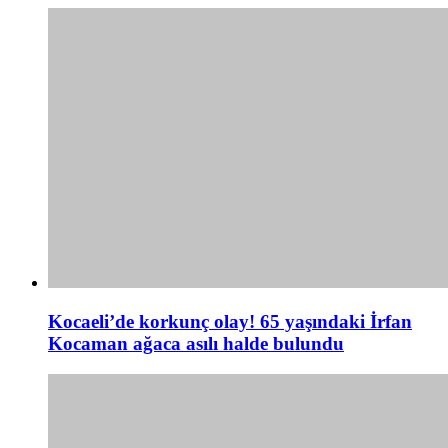
Kocaeli’de korkunç olay! 65 yaşındaki İrfan
Kocaman ağaca asılı halde bulundu