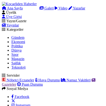
Ana Sayfa
Arama
Galeri
Video
Yazarlar
Üyelik
Üye Girişi
Yayın/Gazete
Yayınlar
Kategoriler
Gündem
Ekonomi
Politika
Dünya
Spor
Magazin
Sağlık
Teknoloji
Servisler
Nöbetçi Eczaneler
Hava Durumu
Namaz Vakitleri
Gazeteler
Puan Durumu
Sosyal Medya
Facebook
Instagram