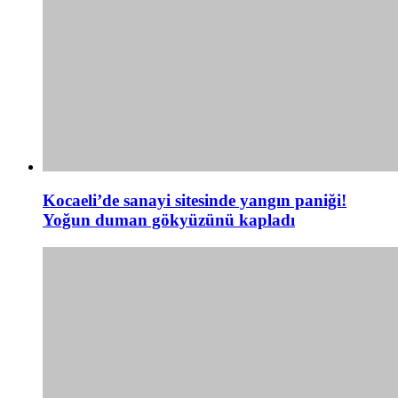
Kocaeli’de sanayi sitesinde yangın paniği!
Yoğun duman gökyüzünü kapladı