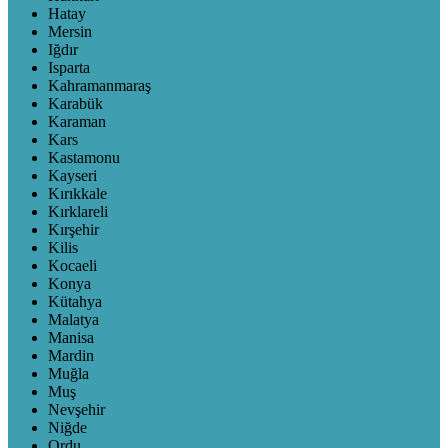
Hatay
Mersin
Iğdır
Isparta
Kahramanmaraş
Karabük
Karaman
Kars
Kastamonu
Kayseri
Kırıkkale
Kırklareli
Kırşehir
Kilis
Kocaeli
Konya
Kütahya
Malatya
Manisa
Mardin
Muğla
Muş
Nevşehir
Niğde
Ordu