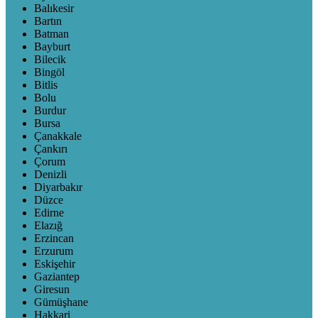
Balıkesir
Bartın
Batman
Bayburt
Bilecik
Bingöl
Bitlis
Bolu
Burdur
Bursa
Çanakkale
Çankırı
Çorum
Denizli
Diyarbakır
Düzce
Edirne
Elazığ
Erzincan
Erzurum
Eskişehir
Gaziantep
Giresun
Gümüşhane
Hakkari