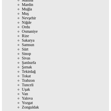
Manisa
Mardin
Muğla
Muş
Nevşehir
Niğde
Ordu
Osmaniye
Rize
Sakarya
Samsun
Siirt
Sinop
Sivas
Şanlıurfa
Şırnak
Tekirdağ
Tokat
Trabzon
Tunceli
Uşak
Van
Yalova
Yozgat
Zonguldak