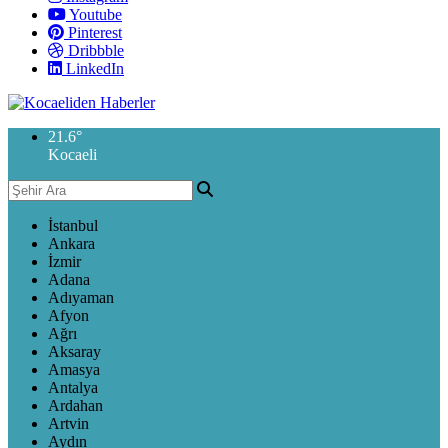
Youtube
Pinterest
Dribbble
LinkedIn
21.6
°
Kocaeli
İstanbul
Ankara
İzmir
Adana
Adıyaman
Afyon
Ağrı
Aksaray
Amasya
Antalya
Ardahan
Artvin
Aydın