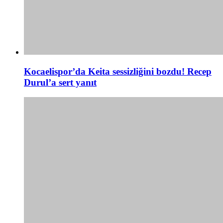
Kocaelispor’da Keita sessizliğini bozdu! Recep
Durul’a sert yanıt