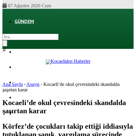
07 Ağustos 2026 Cum
GÜNDEM
EKONOMI
POLITIKA
DÜNYA
SPOR
Ana Sayfa
›
Asayiş
›
Kocaeli’de okul çevresindeki skandalda
şaşırtan karar
MAGAZIN
Kocaeli’de okul çevresindeki skandalda
şaşırtan karar
SAĞLIK
Körfez’de çocukları takip ettiği iddiasıyla
tutuklanan sanık, yargılama sürecinde