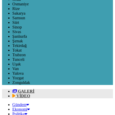
Osmaniye
Rize
Sakarya
Samsun
Siirt
Sinop
Sivas
Şanlıurfa
Şırnak
Tekirdağ
Tokat
Trabzon
Tunceli
Uşak
Van
Yalova
Yozgat
Zonguldak
GALERİ
VİDEO
Gündem
Ekonomi
Politika