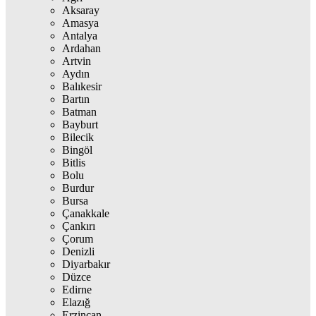
Aksaray
Amasya
Antalya
Ardahan
Artvin
Aydın
Balıkesir
Bartın
Batman
Bayburt
Bilecik
Bingöl
Bitlis
Bolu
Burdur
Bursa
Çanakkale
Çankırı
Çorum
Denizli
Diyarbakır
Düzce
Edirne
Elazığ
Erzincan