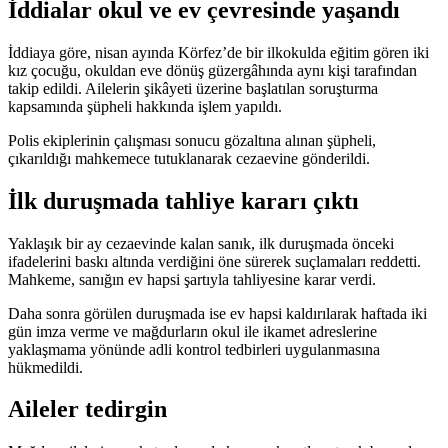
İddialar okul ve ev çevresinde yaşandı
İddiaya göre, nisan ayında Körfez’de bir ilkokulda eğitim gören iki
kız çocuğu, okuldan eve dönüş güzergâhında aynı kişi tarafından
takip edildi. Ailelerin şikâyeti üzerine başlatılan soruşturma
kapsamında şüpheli hakkında işlem yapıldı.
Polis ekiplerinin çalışması sonucu gözaltına alınan şüpheli,
çıkarıldığı mahkemece tutuklanarak cezaevine gönderildi.
İlk duruşmada tahliye kararı çıktı
Yaklaşık bir ay cezaevinde kalan sanık, ilk duruşmada önceki
ifadelerini baskı altında verdiğini öne sürerek suçlamaları reddetti.
Mahkeme, sanığın ev hapsi şartıyla tahliyesine karar verdi.
Daha sonra görülen duruşmada ise ev hapsi kaldırılarak haftada iki
gün imza verme ve mağdurların okul ile ikamet adreslerine
yaklaşmama yönünde adli kontrol tedbirleri uygulanmasına
hükmedildi.
Aileler tedirgin