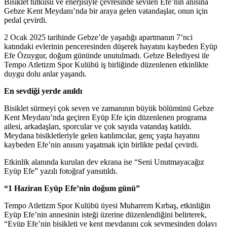
Bisiklet tutkusu ve enerjisiyle çevresinde sevilen Efe’nin anısına
Gebze Kent Meydanı’nda bir araya gelen vatandaşlar, onun için
pedal çevirdi.
2 Ocak 2025 tarihinde Gebze’de yaşadığı apartmanın 7’nci
katındaki evlerinin penceresinden düşerek hayatını kaybeden Eyüp
Efe Özuygur, doğum gününde unutulmadı. Gebze Belediyesi ile
Tempo Atletizm Spor Kulübü iş birliğinde düzenlenen etkinlikte
duygu dolu anlar yaşandı.
En sevdiği yerde anıldı
Bisiklet sürmeyi çok seven ve zamanının büyük bölümünü Gebze
Kent Meydanı’nda geçiren Eyüp Efe için düzenlenen programa
ailesi, arkadaşları, sporcular ve çok sayıda vatandaş katıldı.
Meydana bisikletleriyle gelen katılımcılar, genç yaşta hayatını
kaybeden Efe’nin anısını yaşatmak için birlikte pedal çevirdi.
Etkinlik alanında kurulan dev ekrana ise “Seni Unutmayacağız
Eyüp Efe” yazılı fotoğraf yansıtıldı.
“1 Haziran Eyüp Efe’nin doğum günü”
Tempo Atletizm Spor Kulübü üyesi Muharrem Kırbaş, etkinliğin
Eyüp Efe’nin annesinin isteği üzerine düzenlendiğini belirterek,
“Eyüp Efe’nin bisikleti ve kent meydanını çok sevmesinden dolayı