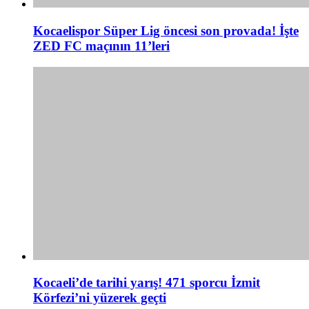
Kocaelispor Süper Lig öncesi son provada! İşte
ZED FC maçının 11’leri
Kocaeli’de tarihi yarış! 471 sporcu İzmit
Körfezi’ni yüzerek geçti