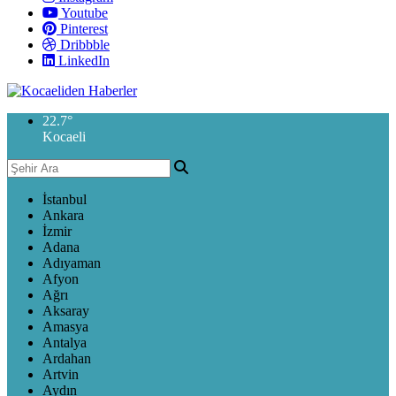
Youtube
Pinterest
Dribbble
LinkedIn
22.7
°
Kocaeli
İstanbul
Ankara
İzmir
Adana
Adıyaman
Afyon
Ağrı
Aksaray
Amasya
Antalya
Ardahan
Artvin
Aydın