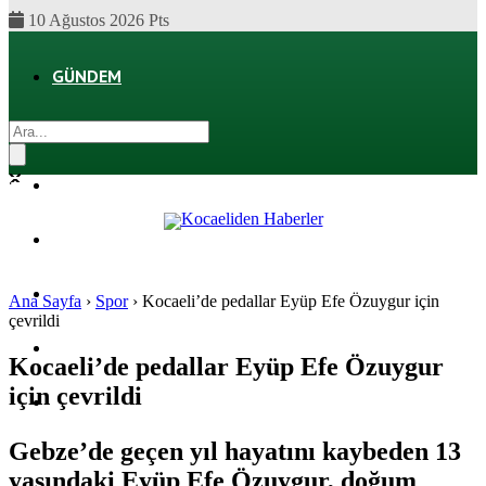
10 Ağustos 2026 Pts
GÜNDEM
EKONOMI
POLITIKA
DÜNYA
SPOR
Ana Sayfa
›
Spor
›
Kocaeli’de pedallar Eyüp Efe Özuygur için
çevrildi
MAGAZIN
Kocaeli’de pedallar Eyüp Efe Özuygur
için çevrildi
SAĞLIK
Gebze’de geçen yıl hayatını kaybeden 13
yaşındaki Eyüp Efe Özuygur, doğum