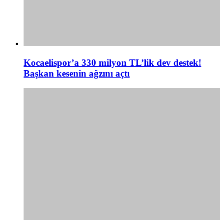
Kocaelispor’a 330 milyon TL’lik dev destek!
Başkan kesenin ağzını açtı