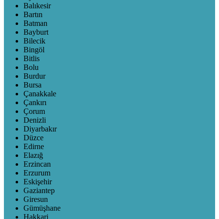
Balıkesir
Bartın
Batman
Bayburt
Bilecik
Bingöl
Bitlis
Bolu
Burdur
Bursa
Çanakkale
Çankırı
Çorum
Denizli
Diyarbakır
Düzce
Edirne
Elazığ
Erzincan
Erzurum
Eskişehir
Gaziantep
Giresun
Gümüşhane
Hakkari