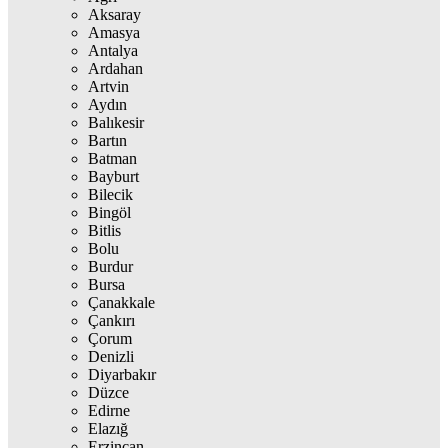
Aksaray
Amasya
Antalya
Ardahan
Artvin
Aydın
Balıkesir
Bartın
Batman
Bayburt
Bilecik
Bingöl
Bitlis
Bolu
Burdur
Bursa
Çanakkale
Çankırı
Çorum
Denizli
Diyarbakır
Düzce
Edirne
Elazığ
Erzincan