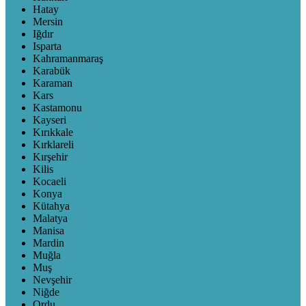
Hatay
Mersin
Iğdır
Isparta
Kahramanmaraş
Karabük
Karaman
Kars
Kastamonu
Kayseri
Kırıkkale
Kırklareli
Kırşehir
Kilis
Kocaeli
Konya
Kütahya
Malatya
Manisa
Mardin
Muğla
Muş
Nevşehir
Niğde
Ordu