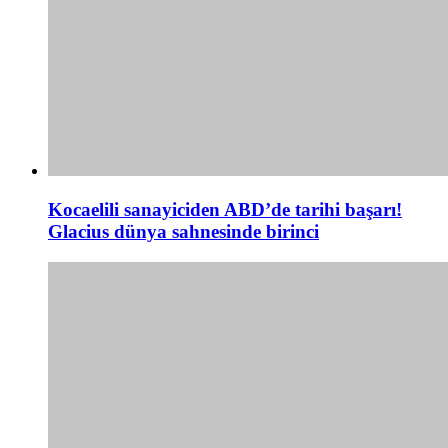
Kocaelili sanayiciden ABD’de tarihi başarı!
Glacius dünya sahnesinde birinci