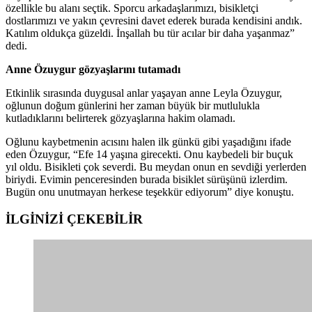
özellikle bu alanı seçtik. Sporcu arkadaşlarımızı, bisikletçi
dostlarımızı ve yakın çevresini davet ederek burada kendisini andık.
Katılım oldukça güzeldi. İnşallah bu tür acılar bir daha yaşanmaz”
dedi.
Anne Özuygur gözyaşlarını tutamadı
Etkinlik sırasında duygusal anlar yaşayan anne Leyla Özuygur,
oğlunun doğum günlerini her zaman büyük bir mutlulukla
kutladıklarını belirterek gözyaşlarına hakim olamadı.
Oğlunu kaybetmenin acısını halen ilk günkü gibi yaşadığını ifade
eden Özuygur, “Efe 14 yaşına girecekti. Onu kaybedeli bir buçuk
yıl oldu. Bisikleti çok severdi. Bu meydan onun en sevdiği yerlerden
biriydi. Evimin penceresinden burada bisiklet sürüşünü izlerdim.
Bugün onu unutmayan herkese teşekkür ediyorum” diye konuştu.
İLGİNİZİ
ÇEKEBİLİR