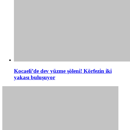
Kocaeli’de dev yüzme şöleni! Körfezin iki
yakası buluşuyor