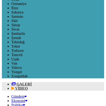
Osmaniye
Rize
Sakarya
Samsun
Siirt
Sinop
Sivas
Şanlıurfa
Şırnak
Tekirdağ
Tokat
Trabzon
Tunceli
Uşak
Van
Yalova
Yozgat
Zonguldak
GALERİ
VİDEO
Gündem
Ekonomi
Politika