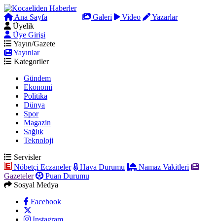
Ana Sayfa
Arama
Galeri
Video
Yazarlar
Üyelik
Üye Girişi
Yayın/Gazete
Yayınlar
Kategoriler
Gündem
Ekonomi
Politika
Dünya
Spor
Magazin
Sağlık
Teknoloji
Servisler
Nöbetçi Eczaneler
Hava Durumu
Namaz Vakitleri
Gazeteler
Puan Durumu
Sosyal Medya
Facebook
Instagram