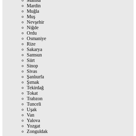
Manisa
Mardin
Muğla
Muş
Nevşehir
Niğde
Ordu
Osmaniye
Rize
Sakarya
Samsun
Siirt
Sinop
Sivas
Şanlıurfa
Şırnak
Tekirdağ
Tokat
Trabzon
Tunceli
Uşak
Van
Yalova
Yozgat
Zonguldak