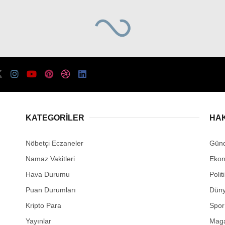
KATEGORİLER
HA
Nöbetçi Eczaneler
Gün
Namaz Vakitleri
Eko
Hava Durumu
Polit
Puan Durumları
Dün
Kripto Para
Spor
Yayınlar
Mag