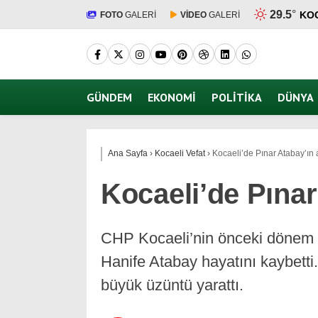
29.5
°
KO
FOTO
GALERİ
VİDEO
GALERİ
GÜNDEM
EKONOMI
POLITIKA
DÜNYA
Ana Sayfa
›
Kocaeli Vefat
›
Kocaeli’de Pınar Atabay’ın 
Kocaeli’de Pınar
CHP Kocaeli’nin önceki dönem il
Hanife Atabay hayatını kaybetti
büyük üzüntü yarattı.