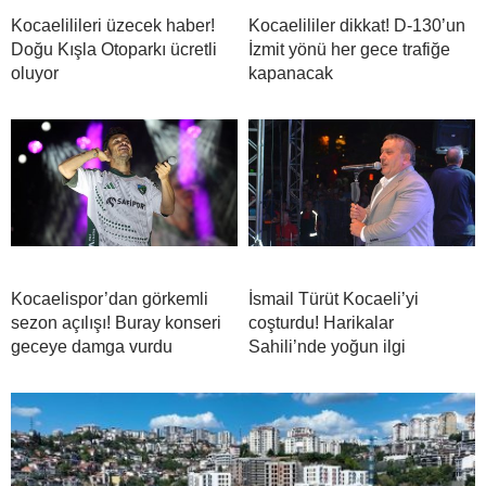
Kocaelilileri üzecek haber!
Kocaelililer dikkat! D-130’un
Doğu Kışla Otoparkı ücretli
İzmit yönü her gece trafiğe
oluyor
kapanacak
Kocaelispor’dan görkemli
İsmail Türüt Kocaeli’yi
sezon açılışı! Buray konseri
coşturdu! Harikalar
geceye damga vurdu
Sahili’nde yoğun ilgi