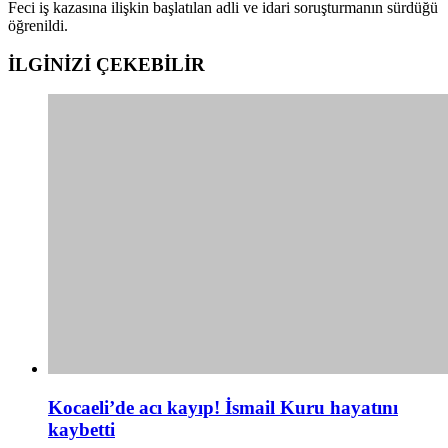
Feci iş kazasına ilişkin başlatılan adli ve idari soruşturmanın sürdüğü
öğrenildi.
İLGİNİZİ
ÇEKEBİLİR
Kocaeli’de acı kayıp! İsmail Kuru hayatını
kaybetti