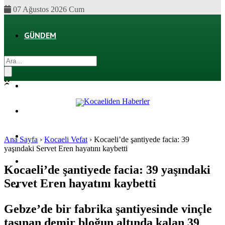
07 Ağustos 2026 Cum
GÜNDEM
EKONOMI
POLITIKA
DÜNYA
SPOR
Ana Sayfa
›
Kocaeli Vefat
›
Kocaeli’de şantiyede facia: 39
yaşındaki Servet Eren hayatını kaybetti
MAGAZIN
Kocaeli’de şantiyede facia: 39 yaşındaki
Servet Eren hayatını kaybetti
SAĞLIK
Gebze’de bir fabrika şantiyesinde vinçle
taşınan demir bloğun altında kalan 39