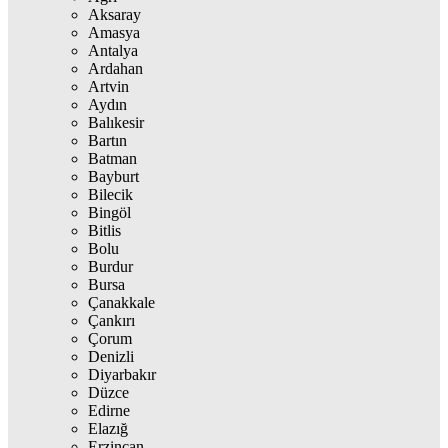
Aksaray
Amasya
Antalya
Ardahan
Artvin
Aydın
Balıkesir
Bartın
Batman
Bayburt
Bilecik
Bingöl
Bitlis
Bolu
Burdur
Bursa
Çanakkale
Çankırı
Çorum
Denizli
Diyarbakır
Düzce
Edirne
Elazığ
Erzincan