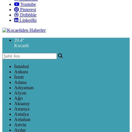
Youtube
Pinterest
Dribbble
LinkedIn
29.4
°
Kocaeli
İstanbul
Ankara
İzmir
Adana
Adıyaman
Afyon
Ağrı
Aksaray
Amasya
Antalya
Ardahan
Artvin
Aydın