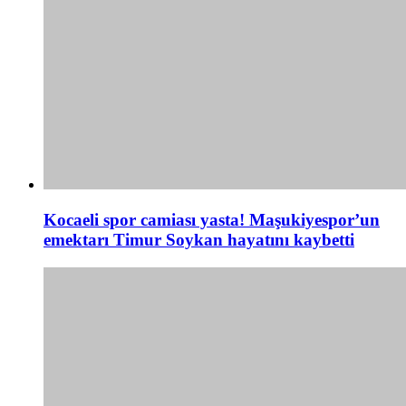
Kocaeli spor camiası yasta! Maşukiyespor’un
emektarı Timur Soykan hayatını kaybetti