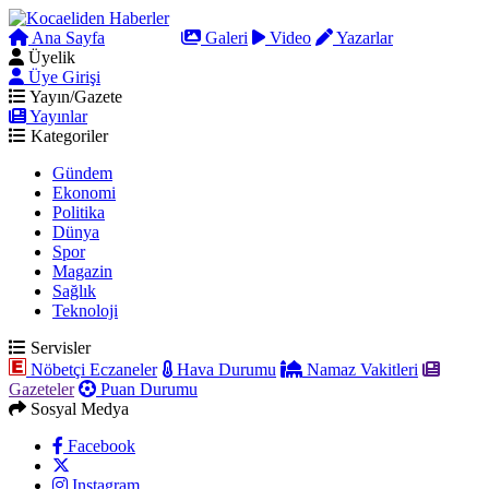
Ana Sayfa
Arama
Galeri
Video
Yazarlar
Üyelik
Üye Girişi
Yayın/Gazete
Yayınlar
Kategoriler
Gündem
Ekonomi
Politika
Dünya
Spor
Magazin
Sağlık
Teknoloji
Servisler
Nöbetçi Eczaneler
Hava Durumu
Namaz Vakitleri
Gazeteler
Puan Durumu
Sosyal Medya
Facebook
Instagram