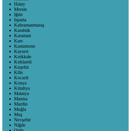
Hatay
Mersin
Iğdır
Isparta
Kahramanmaraş
Karabük
Karaman
Kars
Kastamonu
Kayseri
Kırıkkale
Kırklareli
Kırşehir
Kilis
Kocaeli
Konya
Kütahya
Malatya
Manisa
Mardin
Muğla
Muş
Nevşehir
Niğde
Ordu