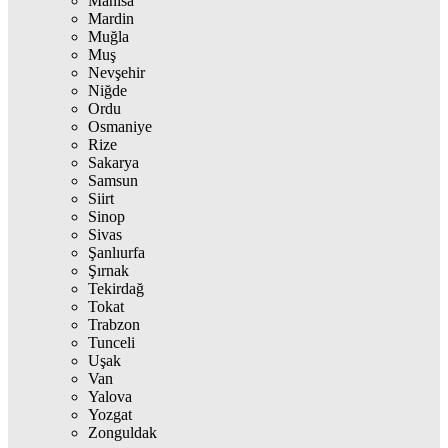
Manisa
Mardin
Muğla
Muş
Nevşehir
Niğde
Ordu
Osmaniye
Rize
Sakarya
Samsun
Siirt
Sinop
Sivas
Şanlıurfa
Şırnak
Tekirdağ
Tokat
Trabzon
Tunceli
Uşak
Van
Yalova
Yozgat
Zonguldak