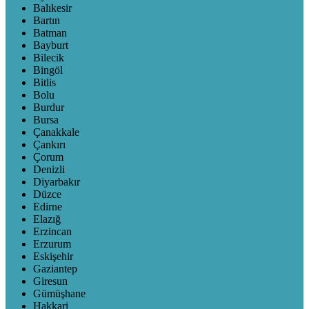
Balıkesir
Bartın
Batman
Bayburt
Bilecik
Bingöl
Bitlis
Bolu
Burdur
Bursa
Çanakkale
Çankırı
Çorum
Denizli
Diyarbakır
Düzce
Edirne
Elazığ
Erzincan
Erzurum
Eskişehir
Gaziantep
Giresun
Gümüşhane
Hakkari