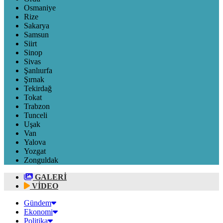
Osmaniye
Rize
Sakarya
Samsun
Siirt
Sinop
Sivas
Şanlıurfa
Şırnak
Tekirdağ
Tokat
Trabzon
Tunceli
Uşak
Van
Yalova
Yozgat
Zonguldak
GALERİ
VİDEO
Gündem
Ekonomi
Politika