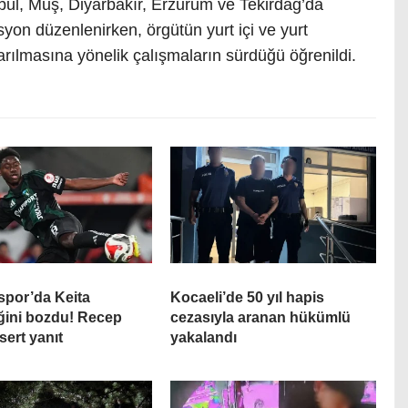
anbul, Muş, Diyarbakır, Erzurum ve Tekirdağ’da
on düzenlenirken, örgütün yurt içi ve yurt
arılmasına yönelik çalışmaların sürdüğü öğrenildi.
spor’da Keita
Kocaeli’de 50 yıl hapis
iğini bozdu! Recep
cezasıyla aranan hükümlü
sert yanıt
yakalandı