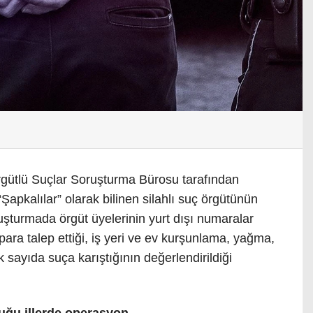
rgütlü Suçlar Soruşturma Bürosu tarafından
apkalılar” olarak bilinen silahlı suç örgütünün
ruşturmada örgüt üyelerinin yurt dışı numaralar
ara talep ettiği, iş yeri ve ev kurşunlama, yağma,
sayıda suça karıştığının değerlendirildiği
uğu illerde operasyon