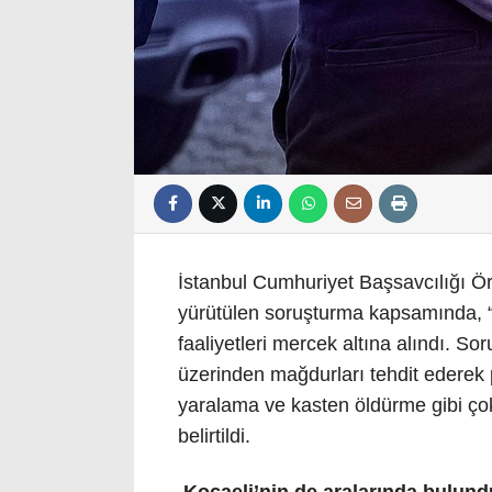
İstanbul Cumhuriyet Başsavcılığı Ö
yürütülen soruşturma kapsamında, “Ş
faaliyetleri mercek altına alındı. So
üzerinden mağdurları tehdit ederek p
yaralama ve kasten öldürme gibi çok 
belirtildi.
Kocaeli’nin de aralarında bulund