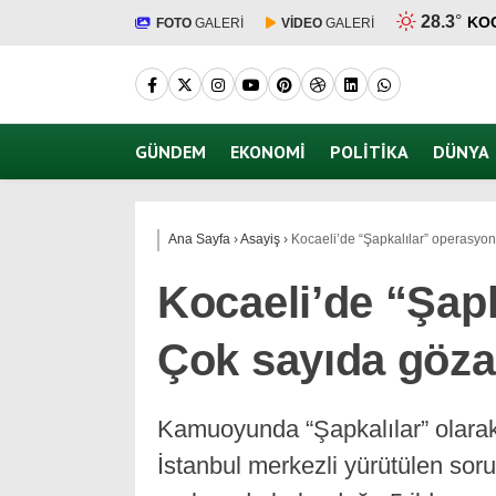
28.3
°
KO
FOTO
GALERİ
VİDEO
GALERİ
GÜNDEM
EKONOMI
POLITIKA
DÜNYA
Ana Sayfa
›
Asayiş
›
Kocaeli’de “Şapkalılar” operasyon
Kocaeli’de “Şap
Çok sayıda gözal
Kamuoyunda “Şapkalılar” olarak 
İstanbul merkezli yürütülen so