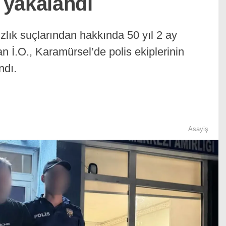
 yakalandı
ızlık suçlarından hakkında 50 yıl 2 ay
n İ.O., Karamürsel’de polis ekiplerinin
ndı.
Asayiş