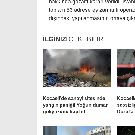
hakkında gözaltı kararı verildi. İst
toplam 53 adrese eş zamanlı operasy
dışındaki yapılanmasının ortaya çık
İLGİNİZİ
ÇEKEBİLİR
Kocaeli’de sanayi sitesinde
Kocaeli
yangın paniği! Yoğun duman
sessizl
gökyüzünü kapladı
Durul’a 