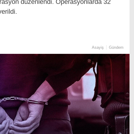
erasyon düzenlendi. Operasyonlarda 32
erildi.
Asayiş
Gündem