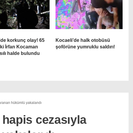
’de korkunç olay! 65
Kocaeli’de halk otobüsü
ki İrfan Kocaman
şoförüne yumruklu saldırı!
sılı halde bulundu
 aranan hükümlü yakalandı
l hapis cezasıyla