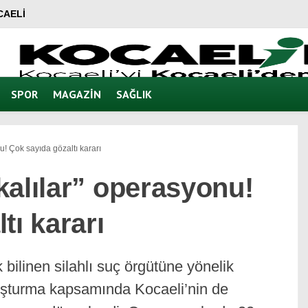
CAELI
SPOR
MAGAZIN
SAĞLIK
u! Çok sayıda gözaltı kararı
kalılar” operasyonu!
tı kararı
bilinen silahlı suç örgütüne yönelik
ruşturma kapsamında Kocaeli’nin de