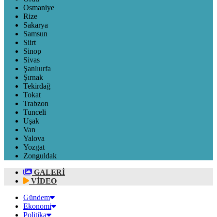
Osmaniye
Rize
Sakarya
Samsun
Siirt
Sinop
Sivas
Şanlıurfa
Şırnak
Tekirdağ
Tokat
Trabzon
Tunceli
Uşak
Van
Yalova
Yozgat
Zonguldak
GALERİ
VİDEO
Gündem
Ekonomi
Politika