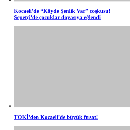
Kocaeli’de “Köyde Şenlik Var” coşkusu!
Sepetçi’de çocuklar doyasıya eğlendi
TOKİ’den Kocaeli’de büyük fırsat!