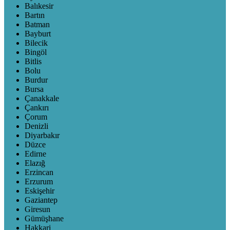
Balıkesir
Bartın
Batman
Bayburt
Bilecik
Bingöl
Bitlis
Bolu
Burdur
Bursa
Çanakkale
Çankırı
Çorum
Denizli
Diyarbakır
Düzce
Edirne
Elazığ
Erzincan
Erzurum
Eskişehir
Gaziantep
Giresun
Gümüşhane
Hakkari