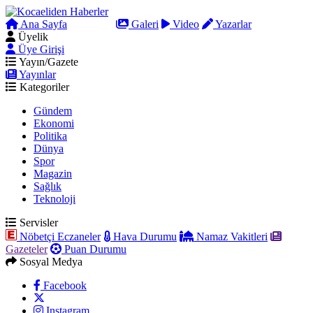
Ana Sayfa
Arama
Galeri
Video
Yazarlar
Üyelik
Üye Girişi
Yayın/Gazete
Yayınlar
Kategoriler
Gündem
Ekonomi
Politika
Dünya
Spor
Magazin
Sağlık
Teknoloji
Servisler
Nöbetçi Eczaneler
Hava Durumu
Namaz Vakitleri
Gazeteler
Puan Durumu
Sosyal Medya
Facebook
Instagram