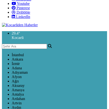
Youtube
Pinterest
Dribbble
LinkedIn
29.4
°
Kocaeli
İstanbul
Ankara
İzmir
Adana
Adıyaman
Afyon
Ağrı
Aksaray
Amasya
Antalya
Ardahan
Artvin
Aydın