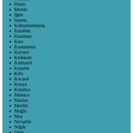
Hatay
Mersin
Iğdır
Isparta
Kahramanmaraş
Karabük
Karaman
Kars
Kastamonu
Kayseri
Kırıkkale
Kırklareli
Kırşehir
Kilis
Kocaeli
Konya
Kütahya
Malatya
Manisa
Mardin
Muğla
Muş
Nevşehir
Niğde
Ordu