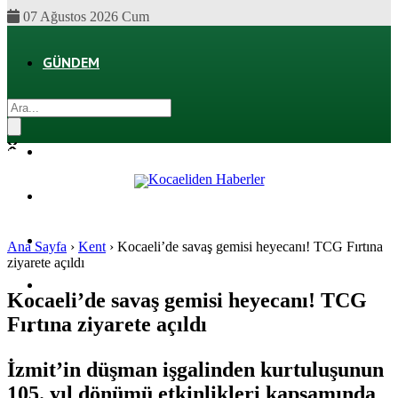
07 Ağustos 2026 Cum
GÜNDEM
EKONOMI
POLITIKA
DÜNYA
SPOR
Ana Sayfa
›
Kent
›
Kocaeli’de savaş gemisi heyecanı! TCG Fırtına
ziyarete açıldı
MAGAZIN
Kocaeli’de savaş gemisi heyecanı! TCG
Fırtına ziyarete açıldı
SAĞLIK
İzmit’in düşman işgalinden kurtuluşunun
105. yıl dönümü etkinlikleri kapsamında