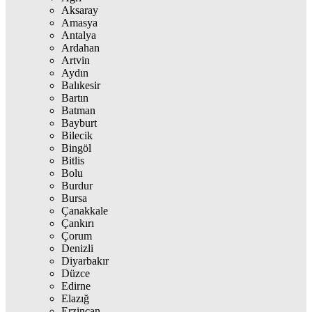
Aksaray
Amasya
Antalya
Ardahan
Artvin
Aydın
Balıkesir
Bartın
Batman
Bayburt
Bilecik
Bingöl
Bitlis
Bolu
Burdur
Bursa
Çanakkale
Çankırı
Çorum
Denizli
Diyarbakır
Düzce
Edirne
Elazığ
Erzincan