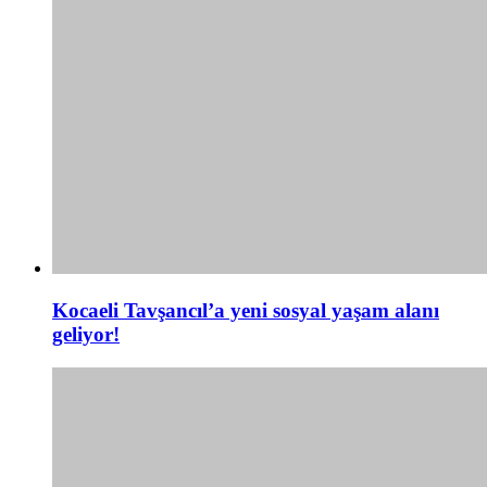
Kocaeli Tavşancıl’a yeni sosyal yaşam alanı
geliyor!