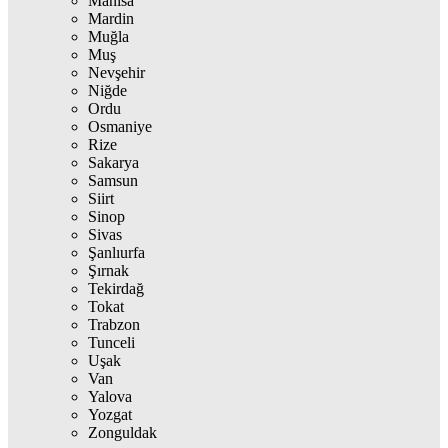
Manisa
Mardin
Muğla
Muş
Nevşehir
Niğde
Ordu
Osmaniye
Rize
Sakarya
Samsun
Siirt
Sinop
Sivas
Şanlıurfa
Şırnak
Tekirdağ
Tokat
Trabzon
Tunceli
Uşak
Van
Yalova
Yozgat
Zonguldak