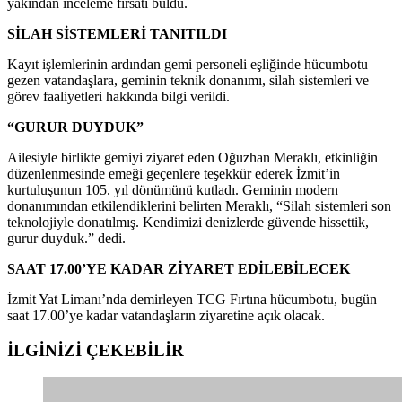
yakından inceleme fırsatı buldu.
SİLAH SİSTEMLERİ TANITILDI
Kayıt işlemlerinin ardından gemi personeli eşliğinde hücumbotu
gezen vatandaşlara, geminin teknik donanımı, silah sistemleri ve
görev faaliyetleri hakkında bilgi verildi.
“GURUR DUYDUK”
Ailesiyle birlikte gemiyi ziyaret eden Oğuzhan Meraklı, etkinliğin
düzenlenmesinde emeği geçenlere teşekkür ederek İzmit’in
kurtuluşunun 105. yıl dönümünü kutladı. Geminin modern
donanımından etkilendiklerini belirten Meraklı, “Silah sistemleri son
teknolojiyle donatılmış. Kendimizi denizlerde güvende hissettik,
gurur duyduk.” dedi.
SAAT 17.00’YE KADAR ZİYARET EDİLEBİLECEK
İzmit Yat Limanı’nda demirleyen TCG Fırtına hücumbotu, bugün
saat 17.00’ye kadar vatandaşların ziyaretine açık olacak.
İLGİNİZİ
ÇEKEBİLİR