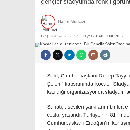
gençler stadyumda renkli görünt
Haber Merkezi
Giriş: 16-05-2026 21:54
Kaynak: HABER MERKEZI
Sefo, Cumhurbaşkanı Recep Tayyip E
Şöleni” kapsamında Kocaeli Stadyum
katıldığı organizasyonda stadyum a
Sanatçı, sevilen şarkılarını binlerce 
coşku yaşandı. Türkiye’nin 81 ilinden 
Cumhurbaşkanı Erdoğan’ın konuşma