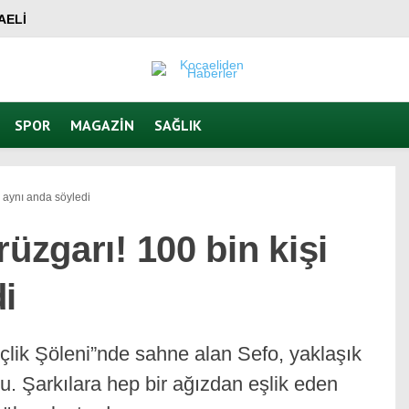
AELI
SPOR
MAGAZIN
SAĞLIK
i aynı anda söyledi
üzgarı! 100 bin kişi
i
çlik Şöleni”nde sahne alan Sefo, yaklaşık
du. Şarkılara hep bir ağızdan eşlik eden