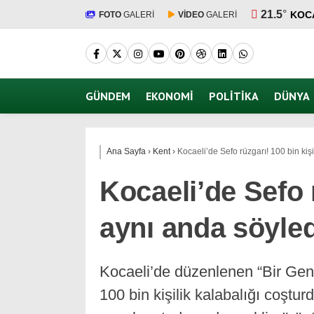
21.5
°
KOC
FOTO
GALERİ
VİDEO
GALERİ
GÜNDEM
EKONOMI
POLITIKA
DÜNYA
Ana Sayfa
›
Kent
›
Kocaeli’de Sefo rüzgarı! 100 bin kiş
Kocaeli’de Sefo r
aynı anda söyled
Kocaeli’de düzenlenen “Bir Gen
100 bin kişilik kalabalığı coştur