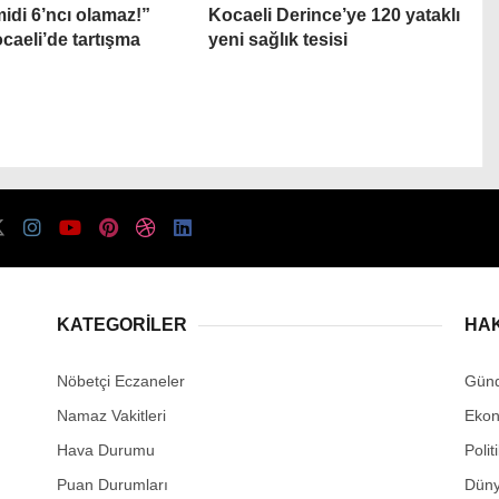
midi 6’ncı olamaz!”
Kocaeli Derince’ye 120 yataklı
caeli’de tartışma
yeni sağlık tesisi
KATEGORİLER
HA
Nöbetçi Eczaneler
Gün
Namaz Vakitleri
Eko
Hava Durumu
Polit
Puan Durumları
Dün