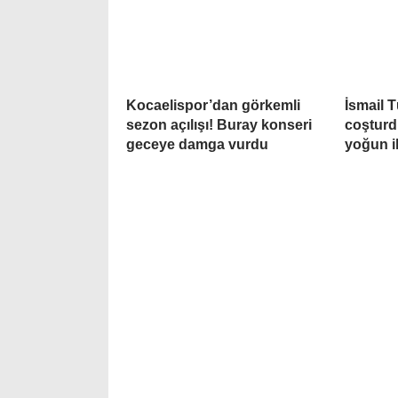
Kocaelispor’dan görkemli
İsmail T
sezon açılışı! Buray konseri
coşturd
geceye damga vurdu
yoğun i