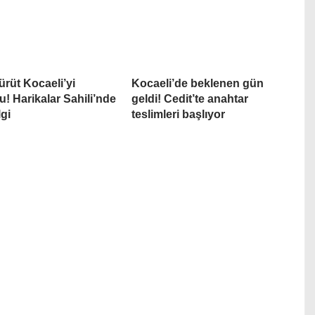
ürüt Kocaeli’yi
Kocaeli’de beklenen gün
u! Harikalar Sahili’nde
geldi! Cedit’te anahtar
lgi
teslimleri başlıyor