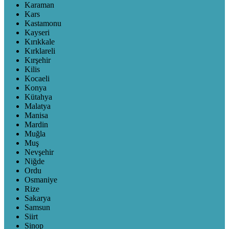
Karaman
Kars
Kastamonu
Kayseri
Kırıkkale
Kırklareli
Kırşehir
Kilis
Kocaeli
Konya
Kütahya
Malatya
Manisa
Mardin
Muğla
Muş
Nevşehir
Niğde
Ordu
Osmaniye
Rize
Sakarya
Samsun
Siirt
Sinop