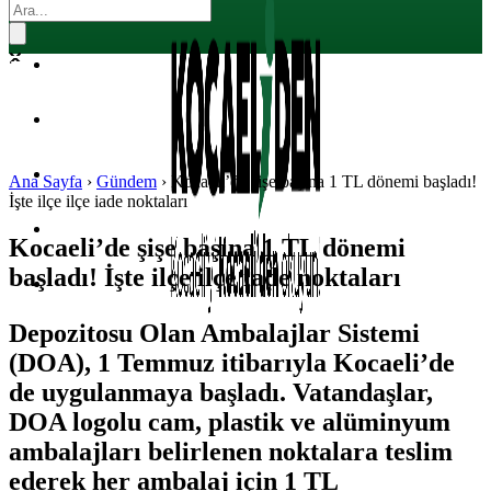
EKONOMI
POLITIKA
DÜNYA
SPOR
Ana Sayfa
›
Gündem
›
Kocaeli’de şişe başına 1 TL dönemi başladı!
İşte ilçe ilçe iade noktaları
MAGAZIN
Kocaeli’de şişe başına 1 TL dönemi
başladı! İşte ilçe ilçe iade noktaları
SAĞLIK
Depozitosu Olan Ambalajlar Sistemi
(DOA), 1 Temmuz itibarıyla Kocaeli’de
de uygulanmaya başladı. Vatandaşlar,
DOA logolu cam, plastik ve alüminyum
ambalajları belirlenen noktalara teslim
ederek her ambalaj için 1 TL