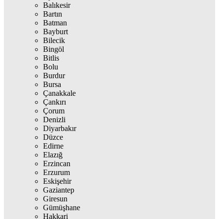
Balıkesir
Bartın
Batman
Bayburt
Bilecik
Bingöl
Bitlis
Bolu
Burdur
Bursa
Çanakkale
Çankırı
Çorum
Denizli
Diyarbakır
Düzce
Edirne
Elazığ
Erzincan
Erzurum
Eskişehir
Gaziantep
Giresun
Gümüşhane
Hakkari