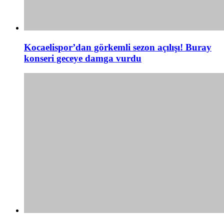
Kocaelispor’dan görkemli sezon açılışı! Buray
konseri geceye damga vurdu