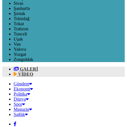
Sivas
Şanlıurfa
Şırnak
Tekirdağ
Tokat
Trabzon
Tunceli
Uşak
Van
Yalova
Yozgat
Zonguldak
GALERİ
VİDEO
Gündem
Ekonomi
Politika
Dünya
Spor
Magazin
Sağlık