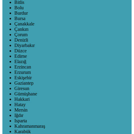
Bitlis
Bolu
Burdur
Bursa
Çanakkale
Çankırı
Çorum
Denizli
Diyarbakır
Düzce
Edirne
Elazığ
Erzincan
Erzurum
Eskişehir
Gaziantep
Giresun
Gümüşhane
Hakkari
Hatay
Mersin
Iğdır
Isparta
Kahramanmaraş
Karabük