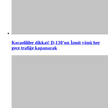
Kocaelililer dikkat! D-130’un İzmit yönü her
gece trafiğe kapanacak