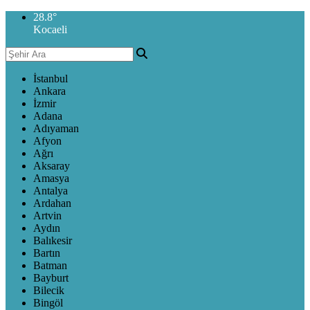
28.8
°
Kocaeli
İstanbul
Ankara
İzmir
Adana
Adıyaman
Afyon
Ağrı
Aksaray
Amasya
Antalya
Ardahan
Artvin
Aydın
Balıkesir
Bartın
Batman
Bayburt
Bilecik
Bingöl