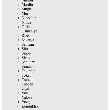
Manisa
Mardin
Muğla
Muş
Nevşehir
Niğde
Ordu
Osmaniye
Rize
Sakarya
Samsun
Siirt
Sinop
Sivas
Şanlıurfa
Şırnak
Tekirdağ
Tokat
Trabzon
Tunceli
Uşak
Van
Yalova
Yozgat
Zonguldak