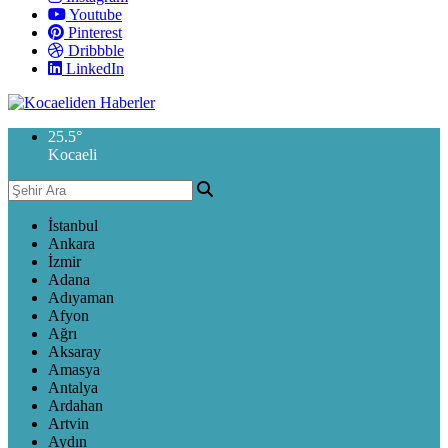
Youtube
Pinterest
Dribbble
LinkedIn
25.5
°
Kocaeli
İstanbul
Ankara
İzmir
Adana
Adıyaman
Afyon
Ağrı
Aksaray
Amasya
Antalya
Ardahan
Artvin
Aydın