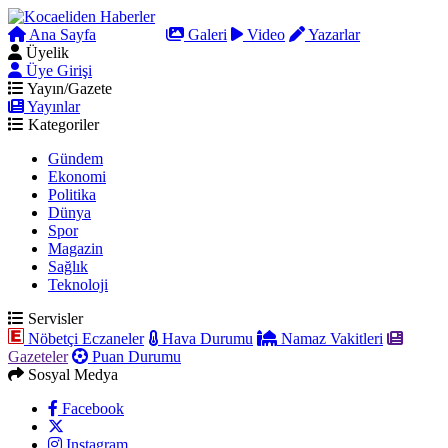
Ana Sayfa
Arama
Galeri
Video
Yazarlar
Üyelik
Üye Girişi
Yayın/Gazete
Yayınlar
Kategoriler
Gündem
Ekonomi
Politika
Dünya
Spor
Magazin
Sağlık
Teknoloji
Servisler
Nöbetçi Eczaneler
Hava Durumu
Namaz Vakitleri
Gazeteler
Puan Durumu
Sosyal Medya
Facebook
Instagram