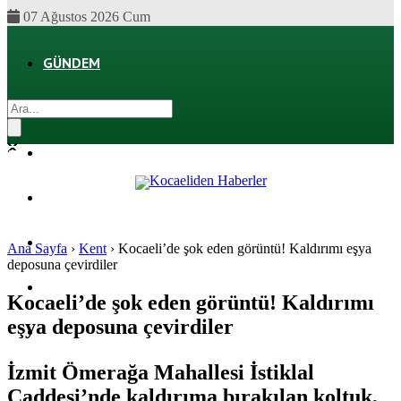
07 Ağustos 2026 Cum
GÜNDEM
EKONOMI
POLITIKA
DÜNYA
SPOR
Ana Sayfa
›
Kent
›
Kocaeli’de şok eden görüntü! Kaldırımı eşya
deposuna çevirdiler
MAGAZIN
Kocaeli’de şok eden görüntü! Kaldırımı
eşya deposuna çevirdiler
SAĞLIK
İzmit Ömerağa Mahallesi İstiklal
Caddesi’nde kaldırıma bırakılan koltuk,