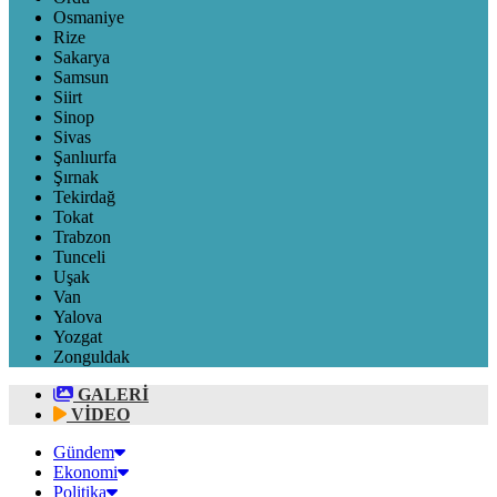
Osmaniye
Rize
Sakarya
Samsun
Siirt
Sinop
Sivas
Şanlıurfa
Şırnak
Tekirdağ
Tokat
Trabzon
Tunceli
Uşak
Van
Yalova
Yozgat
Zonguldak
GALERİ
VİDEO
Gündem
Ekonomi
Politika