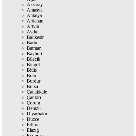
Aksaray
Amasya
Antalya
Ardahan
Artvin
Aydın
Balıkesir
Bartın
Batman
Bayburt
Bilecik
Bingöl
Bitlis
Bolu
Burdur
Bursa
Çanakkale
Çankırı
Çorum
Denizli
Diyarbakır
Düzce
Edirne
Elazığ
Erzincan