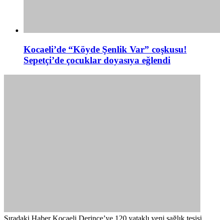
Kocaeli’de “Köyde Şenlik Var” coşkusu!
Sepetçi’de çocuklar doyasıya eğlendi
Sıradaki Haber
Kocaeli Derince’ye 120 yataklı yeni sağlık tesisi