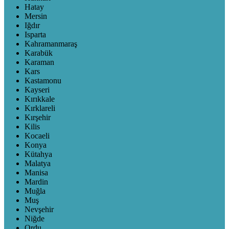
Hatay
Mersin
Iğdır
Isparta
Kahramanmaraş
Karabük
Karaman
Kars
Kastamonu
Kayseri
Kırıkkale
Kırklareli
Kırşehir
Kilis
Kocaeli
Konya
Kütahya
Malatya
Manisa
Mardin
Muğla
Muş
Nevşehir
Niğde
Ordu