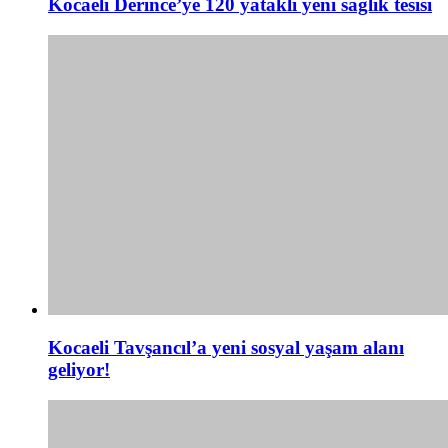
Kocaeli Derince’ye 120 yataklı yeni sağlık tesisi
Kocaeli Tavşancıl’a yeni sosyal yaşam alanı
geliyor!