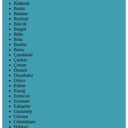
Balıkesir
Bartın
Batman
Bayburt
Bilecik
Bingöl
Bitlis
Bolu
Burdur
Bursa
Çanakkale
Çankırı
Çorum
Denizli
Diyarbakır
Düzce
Edirne
Elazığ
Erzincan
Erzurum
Eskişehir
Gaziantep
Giresun
Gümüşhane
Hakkari