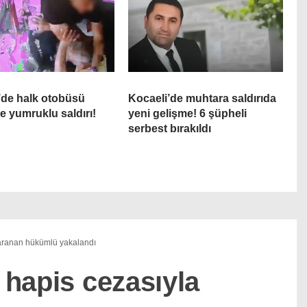
’de halk otobüsü
Kocaeli’de muhtara saldırıda
e yumruklu saldırı!
yeni gelişme! 6 şüpheli
serbest bırakıldı
 aranan hükümlü yakalandı
l hapis cezasıyla