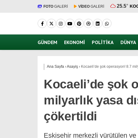
25.5
°
KOC
FOTO
GALERİ
VİDEO
GALERİ
GÜNDEM
EKONOMI
POLITIKA
DÜNYA
Ana Sayfa
›
Asayiş
›
Kocaeli’de şok operasyon! 8.7 mily
Kocaeli’de şok 
milyarlık yasa d
çökertildi
Eskişehir merkezli yürütülen ve