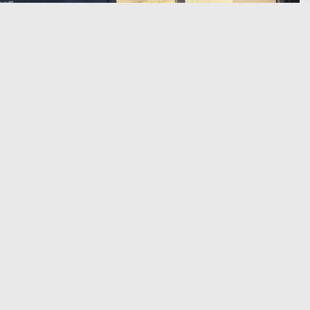
ri, aranan şahısların yakalanmasına yönelik
r. Son operasyon kapsamında, dolandırıcılık ve
nleşmiş hapis cezası bulunan bir hükümlü