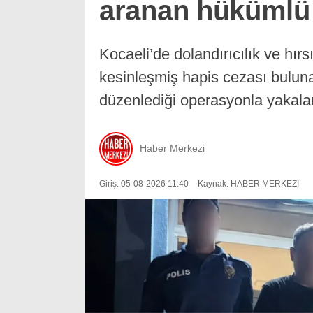
aranan hükümlü
Kocaeli’de dolandırıcılık ve hırs
kesinleşmiş hapis cezası buluna
düzenlediği operasyonla yakala
Haber Merkezi
Giriş: 05-08-2026 11:40
Kaynak: HABER MERKEZI