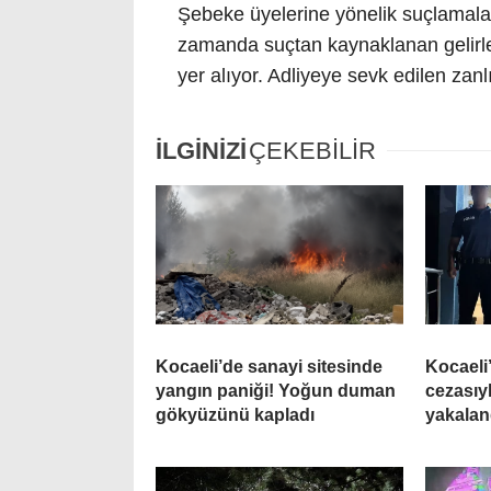
Şebeke üyelerine yönelik suçlamalar
zamanda suçtan kaynaklanan gelirleri
yer alıyor. Adliyeye sevk edilen zan
İLGİNİZİ
ÇEKEBİLİR
Kocaeli’de sanayi sitesinde
Kocaeli’
yangın paniği! Yoğun duman
cezasıy
gökyüzünü kapladı
yakalan