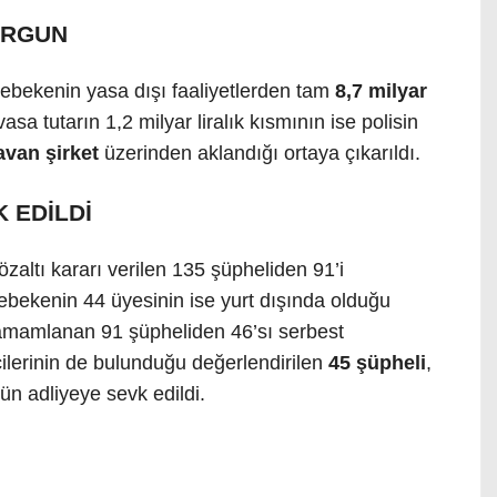
VURGUN
, şebekenin yasa dışı faaliyetlerden tam
8,7 milyar
vasa tutarın 1,2 milyar liralık kısmının ise polisin
avan şirket
üzerinden aklandığı ortaya çıkarıldı.
 EDİLDİ
ltı kararı verilen 135 şüpheliden 91’i
ebekenin 44 üyesinin ise yurt dışında olduğu
ı tamamlanan 91 şüpheliden 46’sı serbest
icilerinin de bulunduğu değerlendirilen
45 şüpheli
,
ün adliyeye sevk edildi.