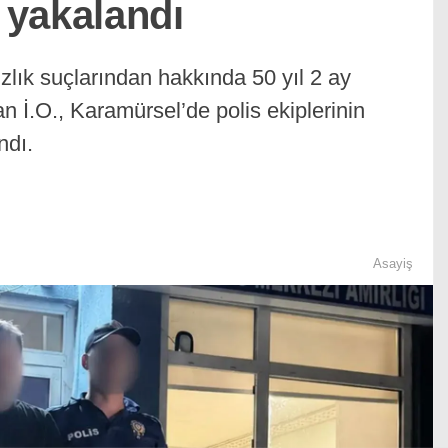
 yakalandı
ızlık suçlarından hakkında 50 yıl 2 ay
n İ.O., Karamürsel’de polis ekiplerinin
ndı.
Asayiş