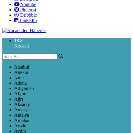
Youtube
Pinterest
Dribbble
LinkedIn
18.8
°
Kocaeli
İstanbul
Ankara
İzmir
Adana
Adıyaman
Afyon
Ağrı
Aksaray
Amasya
Antalya
Ardahan
Artvin
Aydın