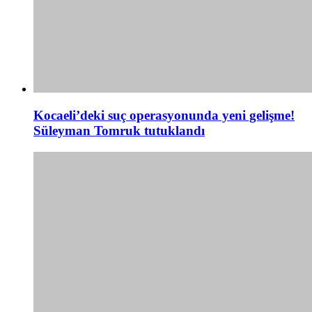
Kocaeli’deki suç operasyonunda yeni gelişme!
Süleyman Tomruk tutuklandı