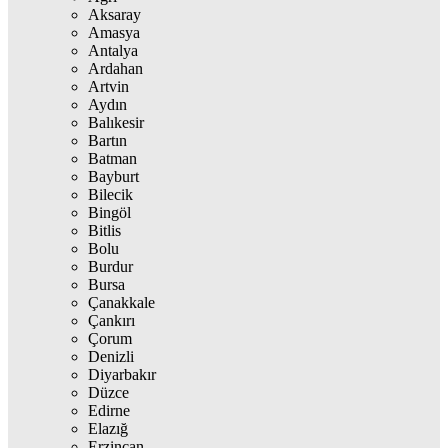
Aksaray
Amasya
Antalya
Ardahan
Artvin
Aydın
Balıkesir
Bartın
Batman
Bayburt
Bilecik
Bingöl
Bitlis
Bolu
Burdur
Bursa
Çanakkale
Çankırı
Çorum
Denizli
Diyarbakır
Düzce
Edirne
Elazığ
Erzincan