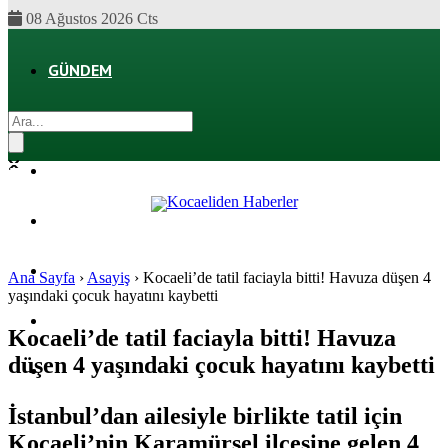
08 Ağustos 2026 Cts
GÜNDEM
EKONOMI
POLITIKA
DÜNYA
SPOR
Ana Sayfa
›
Asayiş
›
Kocaeli’de tatil faciayla bitti! Havuza düşen 4
yaşındaki çocuk hayatını kaybetti
MAGAZIN
Kocaeli’de tatil faciayla bitti! Havuza
düşen 4 yaşındaki çocuk hayatını kaybetti
SAĞLIK
İstanbul’dan ailesiyle birlikte tatil için
Kocaeli’nin Karamürsel ilçesine gelen 4