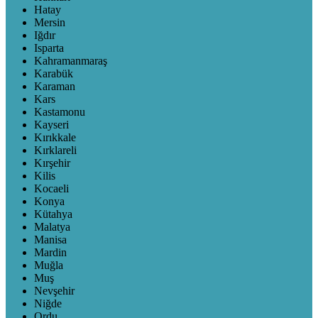
Hatay
Mersin
Iğdır
Isparta
Kahramanmaraş
Karabük
Karaman
Kars
Kastamonu
Kayseri
Kırıkkale
Kırklareli
Kırşehir
Kilis
Kocaeli
Konya
Kütahya
Malatya
Manisa
Mardin
Muğla
Muş
Nevşehir
Niğde
Ordu