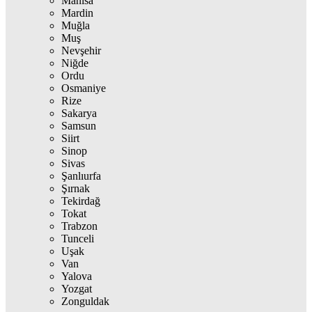
Manisa
Mardin
Muğla
Muş
Nevşehir
Niğde
Ordu
Osmaniye
Rize
Sakarya
Samsun
Siirt
Sinop
Sivas
Şanlıurfa
Şırnak
Tekirdağ
Tokat
Trabzon
Tunceli
Uşak
Van
Yalova
Yozgat
Zonguldak