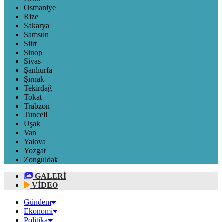
Osmaniye
Rize
Sakarya
Samsun
Siirt
Sinop
Sivas
Şanlıurfa
Şırnak
Tekirdağ
Tokat
Trabzon
Tunceli
Uşak
Van
Yalova
Yozgat
Zonguldak
GALERİ
VİDEO
Gündem
Ekonomi
Politika