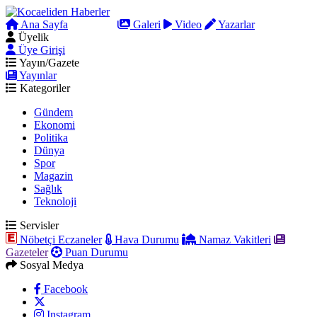
Ana Sayfa
Arama
Galeri
Video
Yazarlar
Üyelik
Üye Girişi
Yayın/Gazete
Yayınlar
Kategoriler
Gündem
Ekonomi
Politika
Dünya
Spor
Magazin
Sağlık
Teknoloji
Servisler
Nöbetçi Eczaneler
Hava Durumu
Namaz Vakitleri
Gazeteler
Puan Durumu
Sosyal Medya
Facebook
Instagram