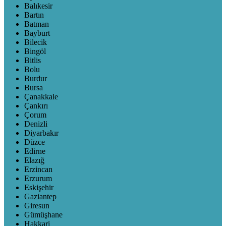
Balıkesir
Bartın
Batman
Bayburt
Bilecik
Bingöl
Bitlis
Bolu
Burdur
Bursa
Çanakkale
Çankırı
Çorum
Denizli
Diyarbakır
Düzce
Edirne
Elazığ
Erzincan
Erzurum
Eskişehir
Gaziantep
Giresun
Gümüşhane
Hakkari