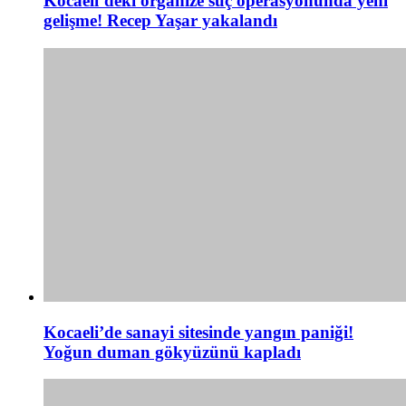
Kocaeli’deki organize suç operasyonunda yeni
gelişme! Recep Yaşar yakalandı
Kocaeli’de sanayi sitesinde yangın paniği!
Yoğun duman gökyüzünü kapladı