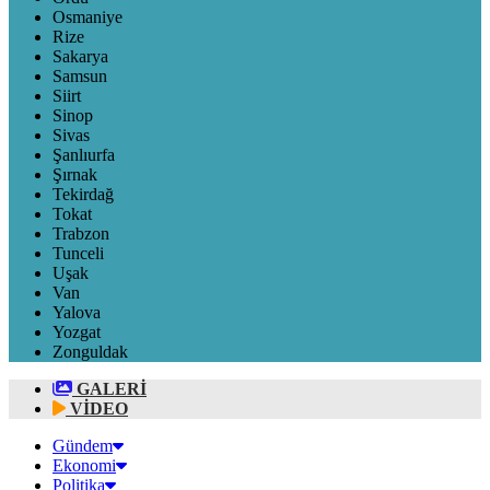
Osmaniye
Rize
Sakarya
Samsun
Siirt
Sinop
Sivas
Şanlıurfa
Şırnak
Tekirdağ
Tokat
Trabzon
Tunceli
Uşak
Van
Yalova
Yozgat
Zonguldak
GALERİ
VİDEO
Gündem
Ekonomi
Politika