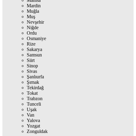
Manisa
Mardin
Muğla
Muş
Nevşehir
Niğde
Ordu
Osmaniye
Rize
Sakarya
Samsun
Siirt
Sinop
Sivas
Şanlıurfa
Şırnak
Tekirdağ
Tokat
Trabzon
Tunceli
Uşak
Van
Yalova
Yozgat
Zonguldak