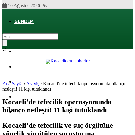
10 Ağustos 2026 Pts
GÜNDEM
EKONOMI
POLITIKA
DÜNYA
SPOR
Ana Sayfa
›
Asayiş
›
Kocaeli’de tefecilik operasyonunda bilanço
netleşti! 11 kişi tutuklandı
MAGAZIN
Kocaeli’de tefecilik operasyonunda
bilanço netleşti! 11 kişi tutuklandı
SAĞLIK
Kocaeli’de tefecilik ve suç örgütüne
yönelik yürütülen soruşturma