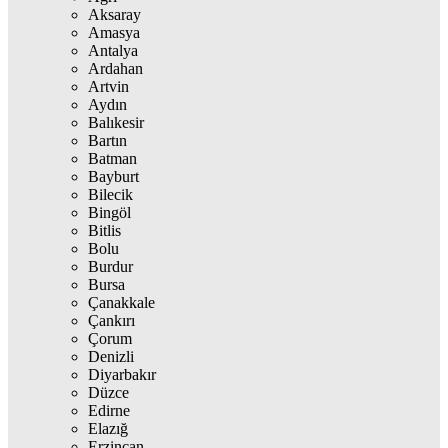
Aksaray
Amasya
Antalya
Ardahan
Artvin
Aydın
Balıkesir
Bartın
Batman
Bayburt
Bilecik
Bingöl
Bitlis
Bolu
Burdur
Bursa
Çanakkale
Çankırı
Çorum
Denizli
Diyarbakır
Düzce
Edirne
Elazığ
Erzincan