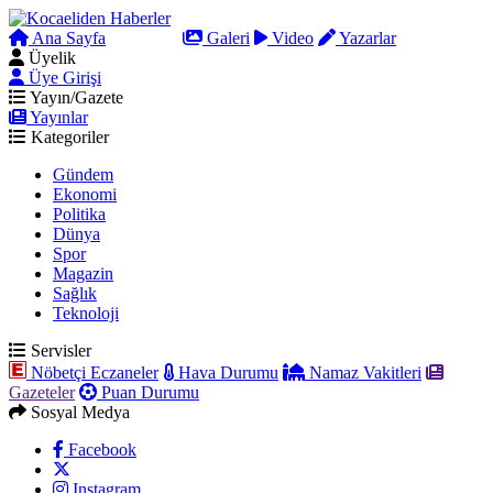
Ana Sayfa
Arama
Galeri
Video
Yazarlar
Üyelik
Üye Girişi
Yayın/Gazete
Yayınlar
Kategoriler
Gündem
Ekonomi
Politika
Dünya
Spor
Magazin
Sağlık
Teknoloji
Servisler
Nöbetçi Eczaneler
Hava Durumu
Namaz Vakitleri
Gazeteler
Puan Durumu
Sosyal Medya
Facebook
Instagram