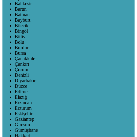
Balıkesir
Bartın
Batman
Bayburt
Bilecik
Bingöl
Bitlis
Bolu
Burdur
Bursa
Çanakkale
Çankırı
Çorum
Denizli
Diyarbakır
Düzce
Edirne
Elazığ
Erzincan
Erzurum
Eskişehir
Gaziantep
Giresun
Gümüşhane
Hakkari