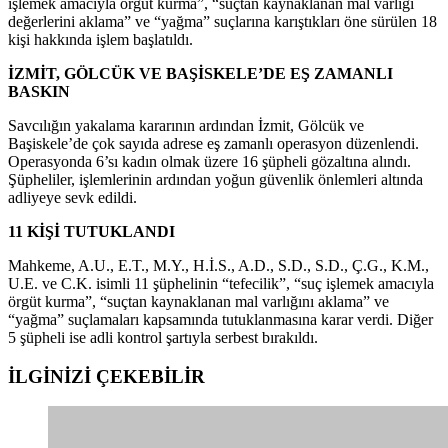
işlemek amacıyla örgüt kurma”, “suçtan kaynaklanan mal varlığı
değerlerini aklama” ve “yağma” suçlarına karıştıkları öne sürülen 18
kişi hakkında işlem başlatıldı.
İZMİT, GÖLCÜK VE BAŞİSKELE’DE EŞ ZAMANLI
BASKIN
Savcılığın yakalama kararının ardından İzmit, Gölcük ve
Başiskele’de çok sayıda adrese eş zamanlı operasyon düzenlendi.
Operasyonda 6’sı kadın olmak üzere 16 şüpheli gözaltına alındı.
Şüpheliler, işlemlerinin ardından yoğun güvenlik önlemleri altında
adliyeye sevk edildi.
11 KİŞİ TUTUKLANDI
Mahkeme, A.U., E.T., M.Y., H.İ.S., A.D., S.D., S.D., Ç.G., K.M.,
U.E. ve C.K. isimli 11 şüphelinin “tefecilik”, “suç işlemek amacıyla
örgüt kurma”, “suçtan kaynaklanan mal varlığını aklama” ve
“yağma” suçlamaları kapsamında tutuklanmasına karar verdi. Diğer
5 şüpheli ise adli kontrol şartıyla serbest bırakıldı.
İLGİNİZİ
ÇEKEBİLİR