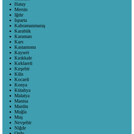
Hatay
Mersin
Iğdır
Isparta
Kahramanmaraş
Karabük
Karaman
Kars
Kastamonu
Kayseri
Kırıkkale
Kırklareli
Kırşehir
Kilis
Kocaeli
Konya
Kütahya
Malatya
Manisa
Mardin
Muğla
Muş
Nevşehir
Niğde
Ordu