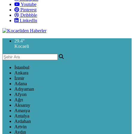
Youtube
Pinterest
Dribbble
LinkedIn
29.4
°
Kocaeli
İstanbul
Ankara
İzmir
Adana
Adıyaman
Afyon
Ağrı
Aksaray
Amasya
Antalya
Ardahan
Artvin
Aydın