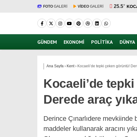
25.5
°
KOC
FOTO
GALERİ
VİDEO
GALERİ
GÜNDEM
EKONOMI
POLITIKA
DÜNYA
Ana Sayfa
›
Kent
›
Kocaeli’de tepki çeken görüntü! Der
Kocaeli’de tepki
Derede araç yık
Derince Çınarlıdere mevkiinde 
maddeler kullanarak aracını yıka