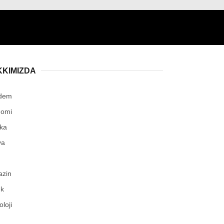
KKIMIZDA
dem
nomi
ika
ya
azin
ık
loji