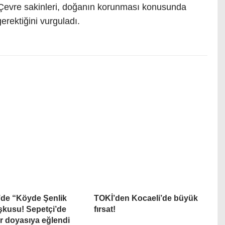
i. Çevre sakinleri, doğanın korunması konusunda
erektiğini vurguladı.
’de “Köyde Şenlik
TOKİ’den Kocaeli’de büyük
şkusu! Sepetçi’de
fırsat!
r doyasıya eğlendi