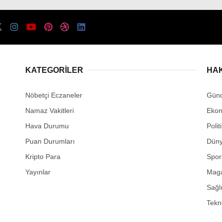
KATEGORİLER
HA
Nöbetçi Eczaneler
Gün
Namaz Vakitleri
Eko
Hava Durumu
Polit
Puan Durumları
Dün
Kripto Para
Spor
Yayınlar
Mag
Sağl
Tekno