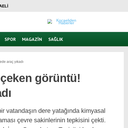
AELI
SPOR
MAGAZIN
SAĞLIK
ede araç yıkadı
 çeken görüntü!
adı
bir vatandaşın dere yatağında kimyasal
ması çevre sakinlerinin tepkisini çekti.