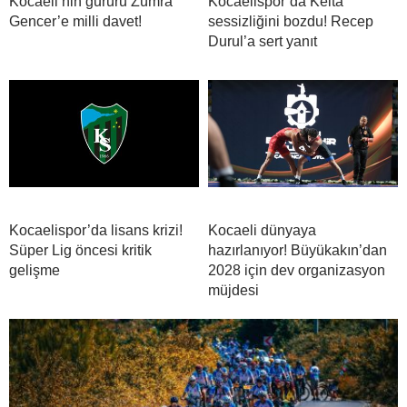
Kocaeli’nin gururu Zümra
Kocaelispor’da Keita
Gencer’e milli davet!
sessizliğini bozdu! Recep
Durul’a sert yanıt
Kocaelispor’da lisans krizi!
Kocaeli dünyaya
Süper Lig öncesi kritik
hazırlanıyor! Büyükakın’dan
gelişme
2028 için dev organizasyon
müjdesi