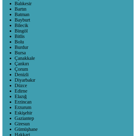
Balıkesir
Bartın
Batman
Bayburt
Bilecik
Bingöl
Bitlis
Bolu
Burdur
Bursa
Çanakkale
Çankırı
Çorum
Denizli
Diyarbakır
Düzce
Edirne
Elazığ
Erzincan
Erzurum
Eskişehir
Gaziantep
Giresun
Gümüşhane
Hakkari