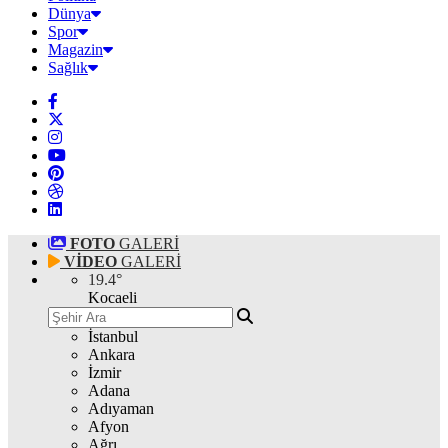
Dünya
Spor
Magazin
Sağlık
FOTO
GALERİ
VİDEO
GALERİ
19.4
°
Kocaeli
İstanbul
Ankara
İzmir
Adana
Adıyaman
Afyon
Ağrı