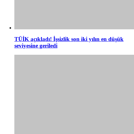
TÜİK açıkladı! İşsizlik son iki yılın en düşük
seviyesine geriledi