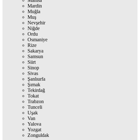
Manisa
Mardin
Muğla
Muş
Nevşehir
Niğde
Ordu
Osmaniye
Rize
Sakarya
Samsun
Siirt
Sinop
Sivas
Şanlıurfa
Şırnak
Tekirdağ
Tokat
Trabzon
Tunceli
Uşak
Van
Yalova
Yozgat
Zonguldak