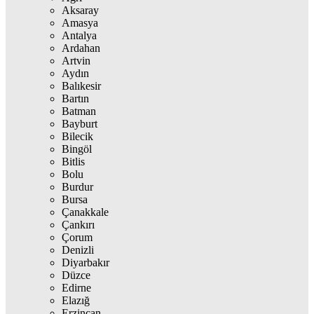
Aksaray
Amasya
Antalya
Ardahan
Artvin
Aydın
Balıkesir
Bartın
Batman
Bayburt
Bilecik
Bingöl
Bitlis
Bolu
Burdur
Bursa
Çanakkale
Çankırı
Çorum
Denizli
Diyarbakır
Düzce
Edirne
Elazığ
Erzincan