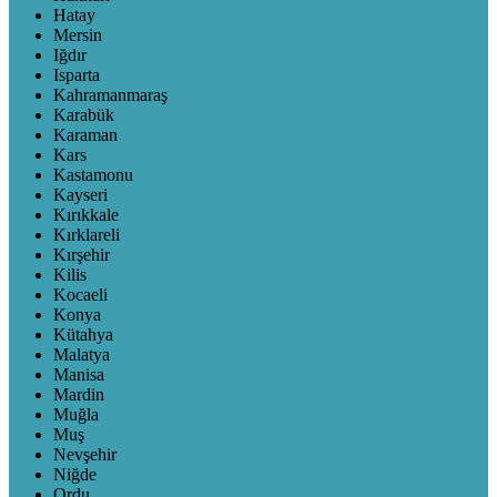
Hatay
Mersin
Iğdır
Isparta
Kahramanmaraş
Karabük
Karaman
Kars
Kastamonu
Kayseri
Kırıkkale
Kırklareli
Kırşehir
Kilis
Kocaeli
Konya
Kütahya
Malatya
Manisa
Mardin
Muğla
Muş
Nevşehir
Niğde
Ordu