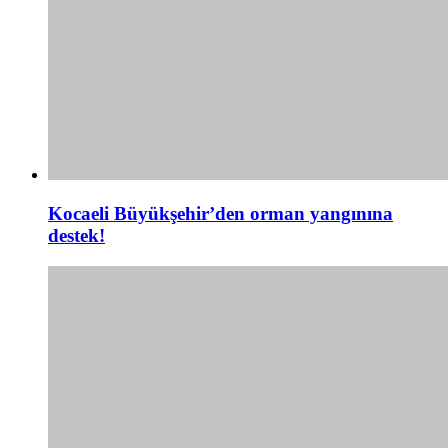
Kocaeli Büyükşehir’den orman yangınına
destek!