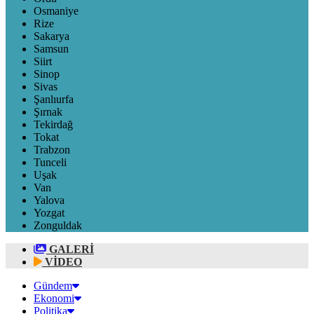
Osmaniye
Rize
Sakarya
Samsun
Siirt
Sinop
Sivas
Şanlıurfa
Şırnak
Tekirdağ
Tokat
Trabzon
Tunceli
Uşak
Van
Yalova
Yozgat
Zonguldak
GALERİ
VİDEO
Gündem
Ekonomi
Politika