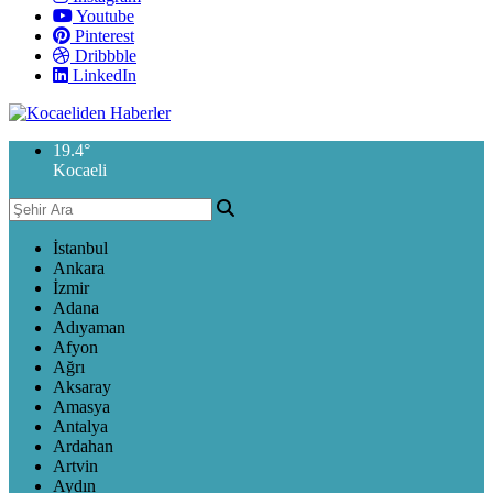
Youtube
Pinterest
Dribbble
LinkedIn
19.4
°
Kocaeli
İstanbul
Ankara
İzmir
Adana
Adıyaman
Afyon
Ağrı
Aksaray
Amasya
Antalya
Ardahan
Artvin
Aydın