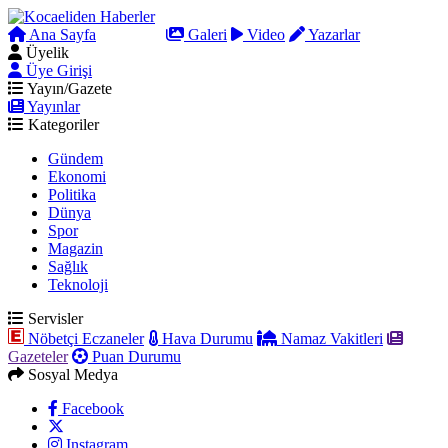
Ana Sayfa
Arama
Galeri
Video
Yazarlar
Üyelik
Üye Girişi
Yayın/Gazete
Yayınlar
Kategoriler
Gündem
Ekonomi
Politika
Dünya
Spor
Magazin
Sağlık
Teknoloji
Servisler
Nöbetçi Eczaneler
Hava Durumu
Namaz Vakitleri
Gazeteler
Puan Durumu
Sosyal Medya
Facebook
Instagram