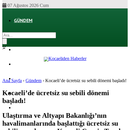
07 Ağustos 2026 Cum
GÜNDEM
EKONOMI
POLITIKA
DÜNYA
SPOR
Ana Sayfa
›
Gündem
›
Kocaeli’de ücretsiz su sebili dönemi başladı!
Kocaeli’de ücretsiz su sebili dönemi
MAGAZIN
başladı!
SAĞLIK
Ulaştırma ve Altyapı Bakanlığı’nın
havalimanlarında başlattığı ücretsiz su