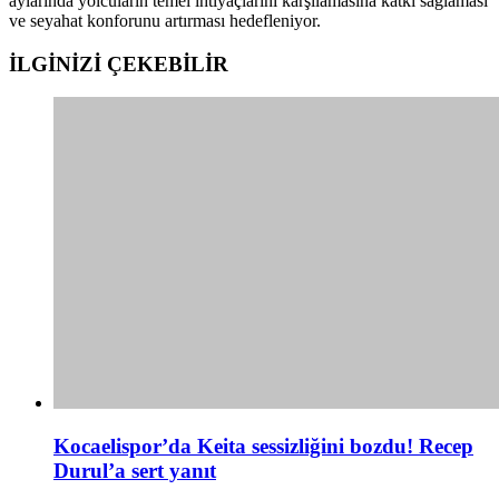
aylarında yolcuların temel ihtiyaçlarını karşılamasına katkı sağlaması
ve seyahat konforunu artırması hedefleniyor.
İLGİNİZİ
ÇEKEBİLİR
Kocaelispor’da Keita sessizliğini bozdu! Recep
Durul’a sert yanıt