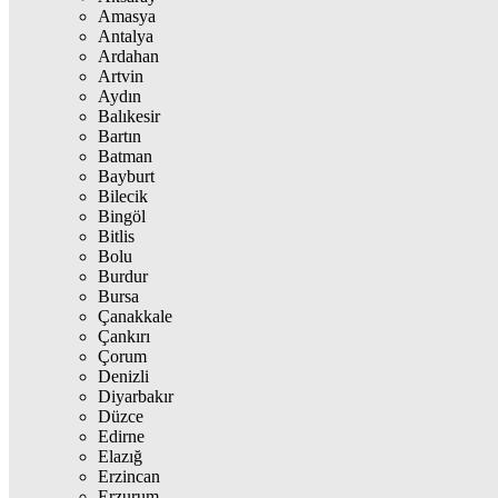
Amasya
Antalya
Ardahan
Artvin
Aydın
Balıkesir
Bartın
Batman
Bayburt
Bilecik
Bingöl
Bitlis
Bolu
Burdur
Bursa
Çanakkale
Çankırı
Çorum
Denizli
Diyarbakır
Düzce
Edirne
Elazığ
Erzincan
Erzurum