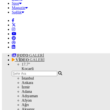
Spor
Magazin
Sağlık
FOTO
GALERİ
VİDEO
GALERİ
17.7
°
Kocaeli
İstanbul
Ankara
İzmir
Adana
Adıyaman
Afyon
Ağrı
Aksaray