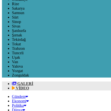
Rize
Sakarya
Samsun
Siirt
Sinop
Sivas
Şanlıurfa
Şırnak
Tekirdağ
Tokat
Trabzon
Tunceli
Uşak
Van
Yalova
Yozgat
Zonguldak
GALERİ
VİDEO
Gündem
Ekonomi
Politika
Dünya