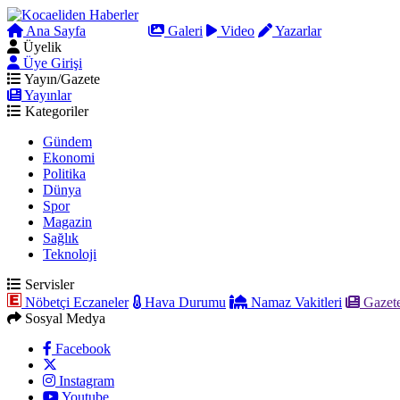
Ana Sayfa
Arama
Galeri
Video
Yazarlar
Üyelik
Üye Girişi
Yayın/Gazete
Yayınlar
Kategoriler
Gündem
Ekonomi
Politika
Dünya
Spor
Magazin
Sağlık
Teknoloji
Servisler
Nöbetçi Eczaneler
Hava Durumu
Namaz Vakitleri
Gazete
Sosyal Medya
Facebook
Instagram
Youtube