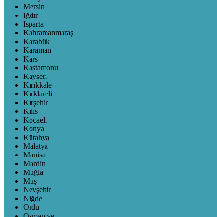
Mersin
Iğdır
Isparta
Kahramanmaraş
Karabük
Karaman
Kars
Kastamonu
Kayseri
Kırıkkale
Kırklareli
Kırşehir
Kilis
Kocaeli
Konya
Kütahya
Malatya
Manisa
Mardin
Muğla
Muş
Nevşehir
Niğde
Ordu
Osmaniye