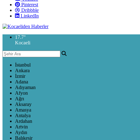
Pinterest
Dribbble
LinkedIn
17.7
°
Kocaeli
İstanbul
Ankara
İzmir
Adana
Adıyaman
Afyon
Ağrı
Aksaray
Amasya
Antalya
Ardahan
Artvin
Aydın
Balıkesir