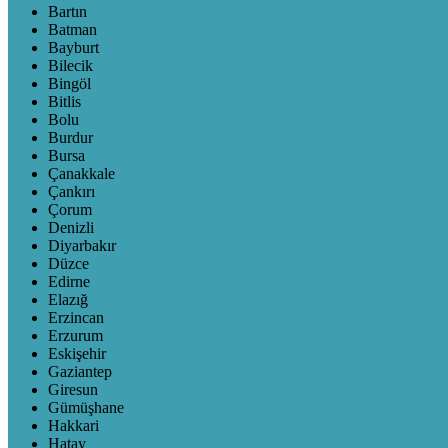
Bartın
Batman
Bayburt
Bilecik
Bingöl
Bitlis
Bolu
Burdur
Bursa
Çanakkale
Çankırı
Çorum
Denizli
Diyarbakır
Düzce
Edirne
Elazığ
Erzincan
Erzurum
Eskişehir
Gaziantep
Giresun
Gümüşhane
Hakkari
Hatay