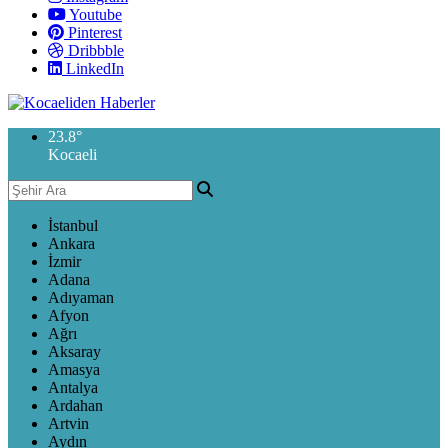
Youtube
Pinterest
Dribbble
LinkedIn
23.8
°
Kocaeli
İstanbul
Ankara
İzmir
Adana
Adıyaman
Afyon
Ağrı
Aksaray
Amasya
Antalya
Ardahan
Artvin
Aydın