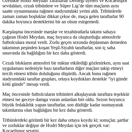
Özellikle Hodri Meydan Taraftarlar Derneği üyeleri ve Kocaelispor
sevdalıları, cezalı tribünlere ve Süper Lig’de tüm maçların aynı
saatte oynanmasına rağmen stadyumdaki yerini aldı. Tribünlerde
zaman zaman boşluklar dikkat çekse de, maça gelen taraftarlar 90
dakika boyunca desteklerini bir an olsun esirgemedi.
Karşılaşma öncesinde marşlar ve tezahüratlarla takımı sahaya
çağıran Hodri Meydan, maç boyunca da oluşturduğu atmosferle
futbolculara moral verdi. Zorlu geçen sezonda deplasman demeden
takımının peşinden koşan Yeşil-Siyahlı taraftarlar, son iç saha
sınavında da bağlılığını bir kez daha gösterdi.
Cezalı blokların atmosferi bir miktar etkilediği gözlenirken, aynı saat
uygulaması nedeniyle bazı taraftarların diğer maçları takip etmeyi
tercih etmesi tribün doluluğunu düşürdü. Ancak buna rağmen
stadyumdaki taraftar grupları, ortaya koydukları destekle “iyi günde
kötü günde” mesajı verdi.
Maç öncesinde futbolcuların tribünleri alkışlayarak taraftara teşekkür
etmesi ise geceye damga vuran anlardan biri oldu. Sezon boyunca
büyük fedakârlık yapan taraftarlar, son düdüğe kadar susmayarak
takımlarına olan bağlılığını bir kez daha gösterdi.
Tribünlerdeki görüntü bir kez daha ortaya koydu ki; sonuçlar, şartlar
ve zorluklar değişse de Hodri Meydan için tek gerçek var:
Kocaelispor sevgisi.