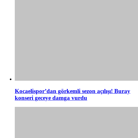
Kocaelispor’dan görkemli sezon açılışı! Buray
konseri geceye damga vurdu