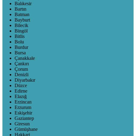
Balıkesir
Bartın
Batman
Bayburt
Bilecik
Bingöl
Bitlis
Bolu
Burdur
Bursa
Çanakkale
Çankırı
Çorum
Denizli
Diyarbakır
Düzce
Edirne
Elazığ
Erzincan
Erzurum
Eskişehir
Gaziantep
Giresun
Gümüşhane
Hakkari