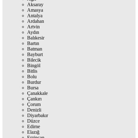
Aksaray
Amasya
Antalya
Ardahan
Artvin
Aydın
Balıkesir
Bartın
Batman
Bayburt
Bilecik
Bingöl
Bitlis
Bolu
Burdur
Bursa
Çanakkale
Çankırı
Çorum
Denizli
Diyarbakır
Düzce
Edirne
Elazığ
Erzincan