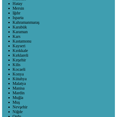
Hatay
Mersin
Iğdır
Isparta
Kahramanmaraş
Karabük
Karaman
Kars
Kastamonu
Kayseri
Kırıkkale
Kırklareli
Kırşehir
Kilis
Kocaeli
Konya
Kütahya
Malatya
Manisa
Mardin
Muğla
Muş
Nevşehir
Niğde
Ordu