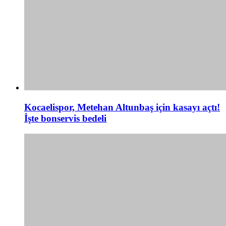
Kocaelispor, Metehan Altunbaş için kasayı açtı!
İşte bonservis bedeli