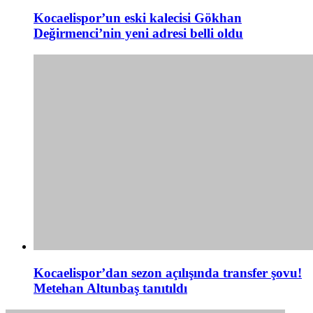
Kocaelispor’un eski kalecisi Gökhan
Değirmenci’nin yeni adresi belli oldu
Kocaelispor’dan sezon açılışında transfer şovu!
Metehan Altunbaş tanıtıldı