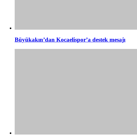
Büyükakın’dan Kocaelispor’a destek mesajı