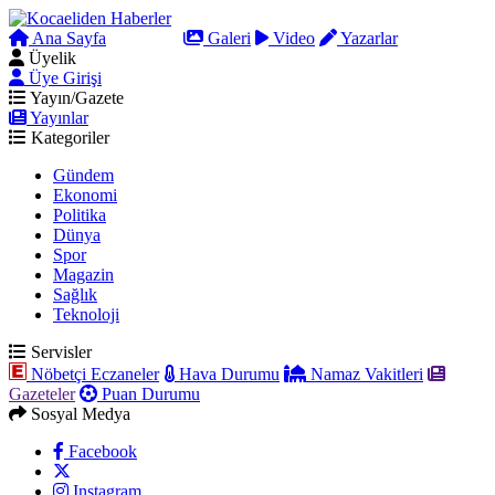
Ana Sayfa
Arama
Galeri
Video
Yazarlar
Üyelik
Üye Girişi
Yayın/Gazete
Yayınlar
Kategoriler
Gündem
Ekonomi
Politika
Dünya
Spor
Magazin
Sağlık
Teknoloji
Servisler
Nöbetçi Eczaneler
Hava Durumu
Namaz Vakitleri
Gazeteler
Puan Durumu
Sosyal Medya
Facebook
Instagram