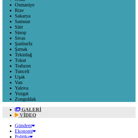
Osmaniye
Rize
Sakarya
Samsun
Siirt
Sinop
Sivas
Şanlıurfa
Şırnak
Tekirdağ
Tokat
Trabzon
Tunceli
Uşak
Van
Yalova
Yozgat
Zonguldak
GALERİ
VİDEO
Gündem
Ekonomi
Politika