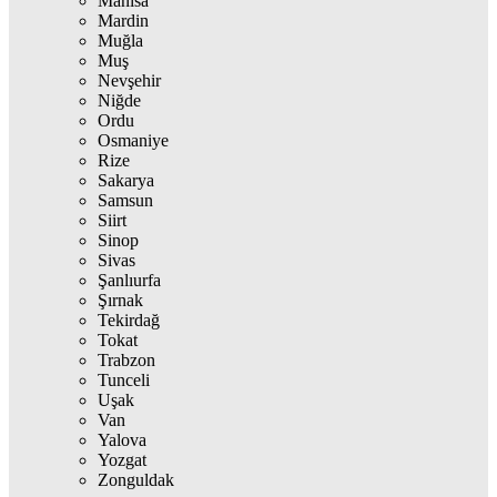
Manisa
Mardin
Muğla
Muş
Nevşehir
Niğde
Ordu
Osmaniye
Rize
Sakarya
Samsun
Siirt
Sinop
Sivas
Şanlıurfa
Şırnak
Tekirdağ
Tokat
Trabzon
Tunceli
Uşak
Van
Yalova
Yozgat
Zonguldak