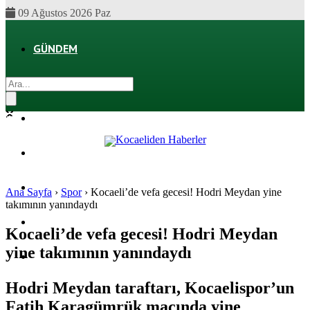
09 Ağustos 2026 Paz
GÜNDEM
EKONOMI
POLITIKA
DÜNYA
SPOR
Ana Sayfa
›
Spor
›
Kocaeli’de vefa gecesi! Hodri Meydan yine
takımının yanındaydı
MAGAZIN
Kocaeli’de vefa gecesi! Hodri Meydan
yine takımının yanındaydı
SAĞLIK
Hodri Meydan taraftarı, Kocaelispor’un
Fatih Karagümrük maçında yine