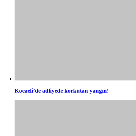
Kocaeli’de adliyede korkutan yangın!