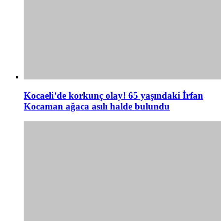
Kocaeli’de korkunç olay! 65 yaşındaki İrfan
Kocaman ağaca asılı halde bulundu