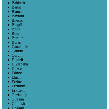
Balıkesir
Bartın
Batman
Bayburt
Bilecik
Bingöl
Bitlis
Bolu
Burdur
Bursa
Çanakkale
Çankırı
Çorum
Denizli
Diyarbakır
Düzce
Edirne
Elazığ
Erzincan
Erzurum
Eskişehir
Gaziantep
Giresun
Gümüşhane
Hakkari