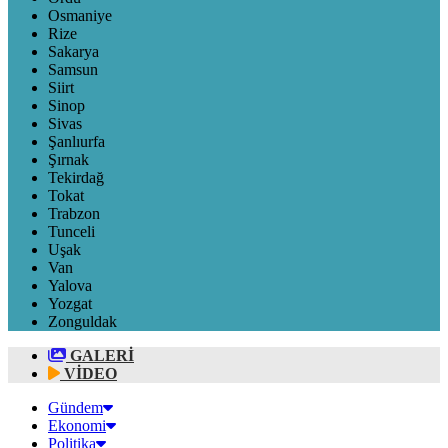
Osmaniye
Rize
Sakarya
Samsun
Siirt
Sinop
Sivas
Şanlıurfa
Şırnak
Tekirdağ
Tokat
Trabzon
Tunceli
Uşak
Van
Yalova
Yozgat
Zonguldak
GALERİ
VİDEO
Gündem
Ekonomi
Politika