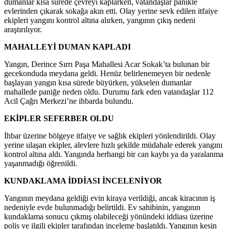
dumanlar kısa sürede çevreyi kaplarken, vatandaşlar panikle
evlerinden çıkarak sokağa akın etti. Olay yerine sevk edilen itfaiye
ekipleri yangını kontrol altına alırken, yangının çıkış nedeni
araştırılıyor.
MAHALLEYİ DUMAN KAPLADI
Yangın, Derince Sırrı Paşa Mahallesi Acar Sokak’ta bulunan bir
gecekonduda meydana geldi. Henüz belirlenemeyen bir nedenle
başlayan yangın kısa sürede büyürken, yükselen dumanlar
mahallede paniğe neden oldu. Durumu fark eden vatandaşlar 112
Acil Çağrı Merkezi’ne ihbarda bulundu.
EKİPLER SEFERBER OLDU
İhbar üzerine bölgeye itfaiye ve sağlık ekipleri yönlendirildi. Olay
yerine ulaşan ekipler, alevlere hızlı şekilde müdahale ederek yangını
kontrol altına aldı. Yangında herhangi bir can kaybı ya da yaralanma
yaşanmadığı öğrenildi.
KUNDAKLAMA İDDİASI İNCELENİYOR
Yangının meydana geldiği evin kiraya verildiği, ancak kiracının iş
nedeniyle evde bulunmadığı belirtildi. Ev sahibinin, yangının
kundaklama sonucu çıkmış olabileceği yönündeki iddiası üzerine
polis ve ilgili ekipler tarafından inceleme başlatıldı. Yangının kesin