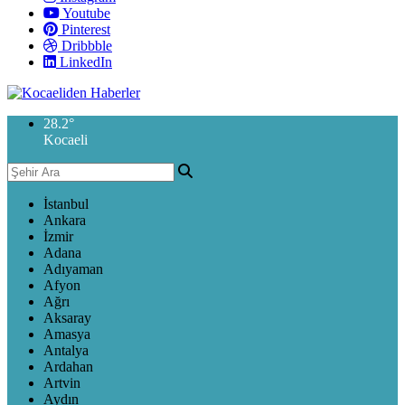
Youtube
Pinterest
Dribbble
LinkedIn
28.2
°
Kocaeli
İstanbul
Ankara
İzmir
Adana
Adıyaman
Afyon
Ağrı
Aksaray
Amasya
Antalya
Ardahan
Artvin
Aydın