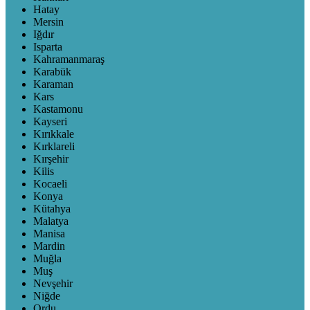
Hatay
Mersin
Iğdır
Isparta
Kahramanmaraş
Karabük
Karaman
Kars
Kastamonu
Kayseri
Kırıkkale
Kırklareli
Kırşehir
Kilis
Kocaeli
Konya
Kütahya
Malatya
Manisa
Mardin
Muğla
Muş
Nevşehir
Niğde
Ordu