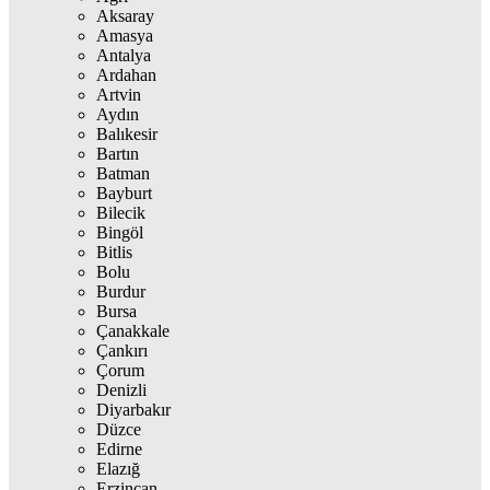
Aksaray
Amasya
Antalya
Ardahan
Artvin
Aydın
Balıkesir
Bartın
Batman
Bayburt
Bilecik
Bingöl
Bitlis
Bolu
Burdur
Bursa
Çanakkale
Çankırı
Çorum
Denizli
Diyarbakır
Düzce
Edirne
Elazığ
Erzincan