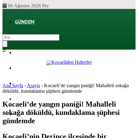
06 Ağustos 2026 Per
GÜNDEM
EKONOMI
POLITIKA
DÜNYA
SPOR
Ana Sayfa
›
Asayiş
›
Kocaeli’de yangın paniği! Mahalleli sokağa
döküldü, kundaklama şüphesi gündemde
MAGAZIN
Kocaeli’de yangın paniği! Mahalleli
sokağa döküldü, kundaklama şüphesi
SAĞLIK
gündemde
Kocaeli’nin Derince ilçesinde bir