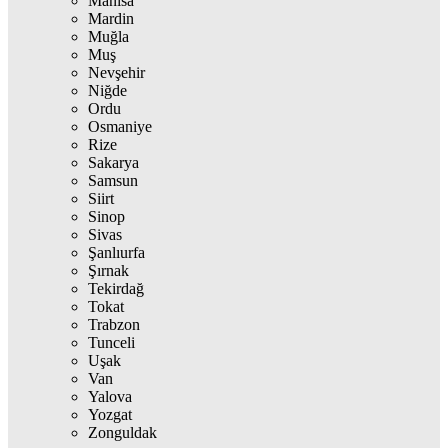
Manisa
Mardin
Muğla
Muş
Nevşehir
Niğde
Ordu
Osmaniye
Rize
Sakarya
Samsun
Siirt
Sinop
Sivas
Şanlıurfa
Şırnak
Tekirdağ
Tokat
Trabzon
Tunceli
Uşak
Van
Yalova
Yozgat
Zonguldak