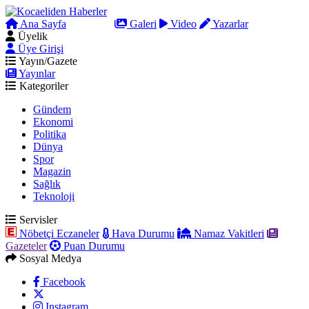
Ana Sayfa
Arama
Galeri
Video
Yazarlar
Üyelik
Üye Girişi
Yayın/Gazete
Yayınlar
Kategoriler
Gündem
Ekonomi
Politika
Dünya
Spor
Magazin
Sağlık
Teknoloji
Servisler
Nöbetçi Eczaneler
Hava Durumu
Namaz Vakitleri
Gazeteler
Puan Durumu
Sosyal Medya
Facebook
Instagram