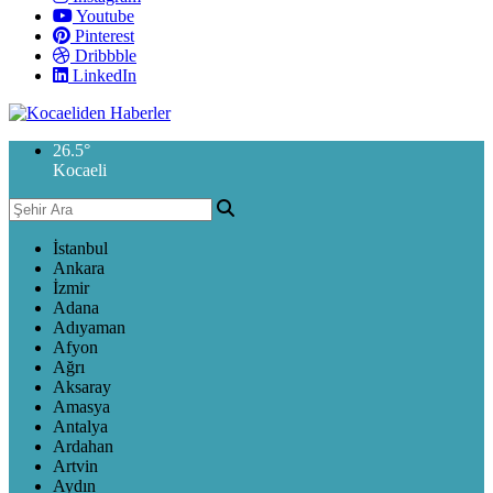
Youtube
Pinterest
Dribbble
LinkedIn
26.5
°
Kocaeli
İstanbul
Ankara
İzmir
Adana
Adıyaman
Afyon
Ağrı
Aksaray
Amasya
Antalya
Ardahan
Artvin
Aydın