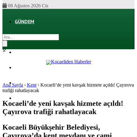
08 Ağustos 2026 Cts
GÜNDEM
EKONOMI
POLITIKA
DÜNYA
SPOR
Ana Sayfa
›
Kent
›
Kocaeli’de yeni kavşak hizmete açıldı! Çayırova
trafiği rahatlayacak
MAGAZIN
Kocaeli’de yeni kavşak hizmete açıldı!
Çayırova trafiği rahatlayacak
SAĞLIK
Kocaeli Büyükşehir Belediyesi,
Çayırova’da kent meydanı ve cami