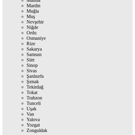
Manisa
Mardin
Muğla
Muş
Nevşehir
Niğde
Ordu
Osmaniye
Rize
Sakarya
Samsun
Siirt
Sinop
Sivas
Şanlıurfa
Şırnak
Tekirdağ
Tokat
Trabzon
Tunceli
Uşak
Van
Yalova
Yozgat
Zonguldak