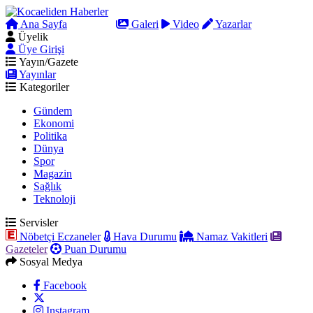
Ana Sayfa
Arama
Galeri
Video
Yazarlar
Üyelik
Üye Girişi
Yayın/Gazete
Yayınlar
Kategoriler
Gündem
Ekonomi
Politika
Dünya
Spor
Magazin
Sağlık
Teknoloji
Servisler
Nöbetçi Eczaneler
Hava Durumu
Namaz Vakitleri
Gazeteler
Puan Durumu
Sosyal Medya
Facebook
Instagram