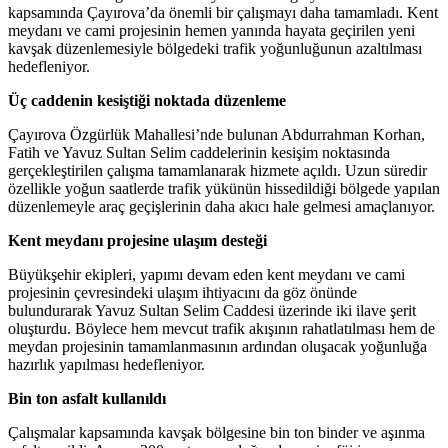
kapsamında Çayırova’da önemli bir çalışmayı daha tamamladı. Kent
meydanı ve cami projesinin hemen yanında hayata geçirilen yeni
kavşak düzenlemesiyle bölgedeki trafik yoğunluğunun azaltılması
hedefleniyor.
Üç caddenin kesiştiği noktada düzenleme
Çayırova Özgürlük Mahallesi’nde bulunan Abdurrahman Korhan,
Fatih ve Yavuz Sultan Selim caddelerinin kesişim noktasında
gerçekleştirilen çalışma tamamlanarak hizmete açıldı. Uzun süredir
özellikle yoğun saatlerde trafik yükünün hissedildiği bölgede yapılan
düzenlemeyle araç geçişlerinin daha akıcı hale gelmesi amaçlanıyor.
Kent meydanı projesine ulaşım desteği
Büyükşehir ekipleri, yapımı devam eden kent meydanı ve cami
projesinin çevresindeki ulaşım ihtiyacını da göz önünde
bulundurarak Yavuz Sultan Selim Caddesi üzerinde iki ilave şerit
oluşturdu. Böylece hem mevcut trafik akışının rahatlatılması hem de
meydan projesinin tamamlanmasının ardından oluşacak yoğunluğa
hazırlık yapılması hedefleniyor.
Bin ton asfalt kullanıldı
Çalışmalar kapsamında kavşak bölgesine bin ton binder ve aşınma