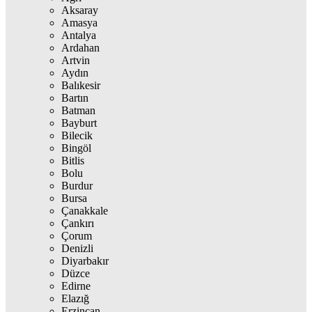
Aksaray
Amasya
Antalya
Ardahan
Artvin
Aydın
Balıkesir
Bartın
Batman
Bayburt
Bilecik
Bingöl
Bitlis
Bolu
Burdur
Bursa
Çanakkale
Çankırı
Çorum
Denizli
Diyarbakır
Düzce
Edirne
Elazığ
Erzincan