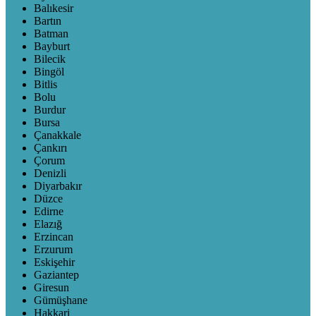
Balıkesir
Bartın
Batman
Bayburt
Bilecik
Bingöl
Bitlis
Bolu
Burdur
Bursa
Çanakkale
Çankırı
Çorum
Denizli
Diyarbakır
Düzce
Edirne
Elazığ
Erzincan
Erzurum
Eskişehir
Gaziantep
Giresun
Gümüşhane
Hakkari