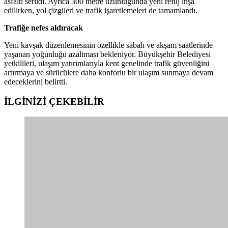
asfaltı serildi. Ayrıca 300 metre uzunluğunda yeni refüj inşa
edilirken, yol çizgileri ve trafik işaretlemeleri de tamamlandı.
Trafiğe nefes aldıracak
Yeni kavşak düzenlemesinin özellikle sabah ve akşam saatlerinde
yaşanan yoğunluğu azaltması bekleniyor. Büyükşehir Belediyesi
yetkilileri, ulaşım yatırımlarıyla kent genelinde trafik güvenliğini
artırmaya ve sürücülere daha konforlu bir ulaşım sunmaya devam
edeceklerini belirtti.
İLGİNİZİ
ÇEKEBİLİR