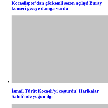
Kocaelispor’dan görkemli sezon açılışı! Buray
konseri geceye damga vurdu
İsmail Türüt Kocaeli’yi coşturdu! Harikalar
Sahili’nde yoğun ilgi