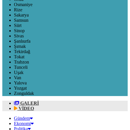
Osmaniye
Rize
Sakarya
Samsun
Siirt
Sinop
Sivas
Şanlıurfa
Şırnak
Tekirdağ
Tokat
Trabzon
Tunceli
Uşak
Van
Yalova
Yozgat
Zonguldak
GALERİ
VİDEO
Gündem
Ekonomi
Politika