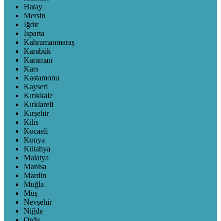
Hatay
Mersin
Iğdır
Isparta
Kahramanmaraş
Karabük
Karaman
Kars
Kastamonu
Kayseri
Kırıkkale
Kırklareli
Kırşehir
Kilis
Kocaeli
Konya
Kütahya
Malatya
Manisa
Mardin
Muğla
Muş
Nevşehir
Niğde
Ordu