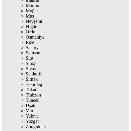
Manisa
Mardin
Muğla
Muş
Nevşehir
Niğde
Ordu
Osmaniye
Rize
Sakarya
Samsun
Siirt
Sinop
Sivas
Şanlıurfa
Şırnak
Tekirdağ
Tokat
Trabzon
Tunceli
Uşak
Van
Yalova
Yozgat
Zonguldak