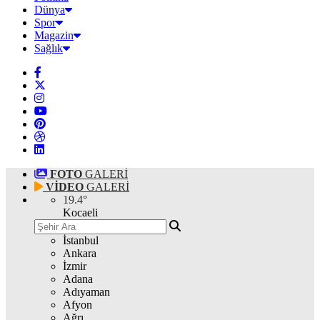
Dünya
Spor
Magazin
Sağlık
FOTO
GALERİ
VİDEO
GALERİ
19.4
°
Kocaeli
İstanbul
Ankara
İzmir
Adana
Adıyaman
Afyon
Ağrı