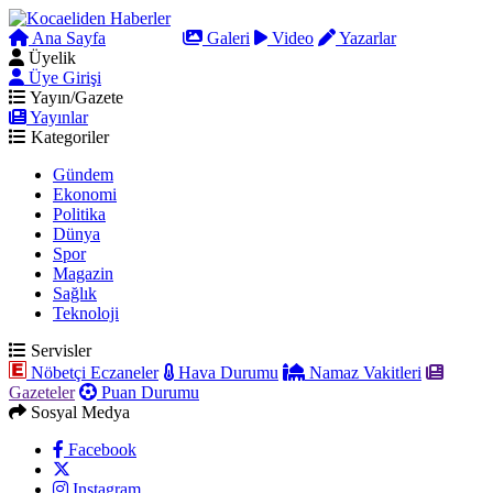
Ana Sayfa
Arama
Galeri
Video
Yazarlar
Üyelik
Üye Girişi
Yayın/Gazete
Yayınlar
Kategoriler
Gündem
Ekonomi
Politika
Dünya
Spor
Magazin
Sağlık
Teknoloji
Servisler
Nöbetçi Eczaneler
Hava Durumu
Namaz Vakitleri
Gazeteler
Puan Durumu
Sosyal Medya
Facebook
Instagram