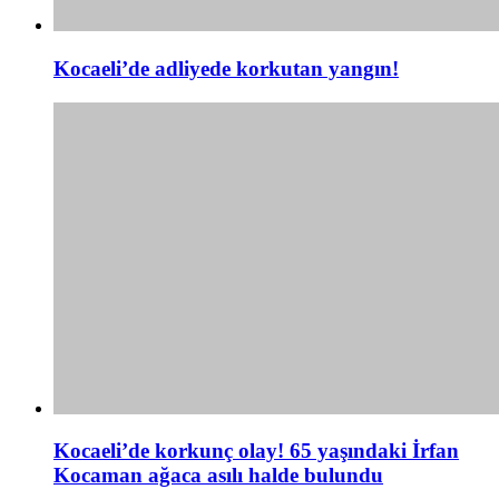
Kocaeli’de adliyede korkutan yangın!
Kocaeli’de korkunç olay! 65 yaşındaki İrfan
Kocaman ağaca asılı halde bulundu