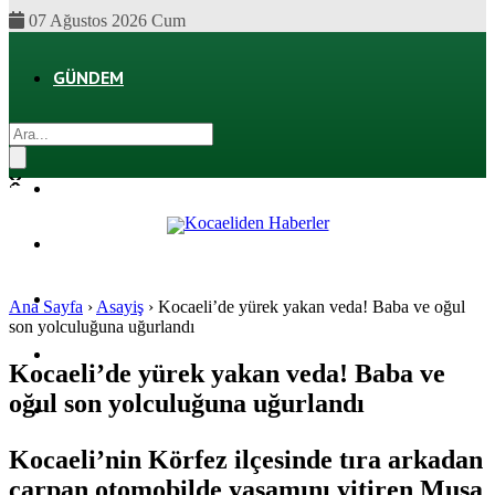
07 Ağustos 2026 Cum
GÜNDEM
EKONOMI
POLITIKA
DÜNYA
SPOR
Ana Sayfa
›
Asayiş
›
Kocaeli’de yürek yakan veda! Baba ve oğul
son yolculuğuna uğurlandı
MAGAZIN
Kocaeli’de yürek yakan veda! Baba ve
oğul son yolculuğuna uğurlandı
SAĞLIK
Kocaeli’nin Körfez ilçesinde tıra arkadan
çarpan otomobilde yaşamını yitiren Musa