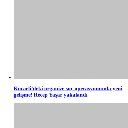
Kocaeli’deki organize suç operasyonunda yeni
gelişme! Recep Yaşar yakalandı