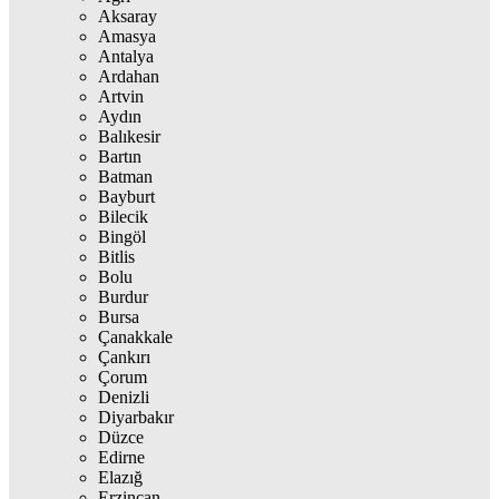
Aksaray
Amasya
Antalya
Ardahan
Artvin
Aydın
Balıkesir
Bartın
Batman
Bayburt
Bilecik
Bingöl
Bitlis
Bolu
Burdur
Bursa
Çanakkale
Çankırı
Çorum
Denizli
Diyarbakır
Düzce
Edirne
Elazığ
Erzincan