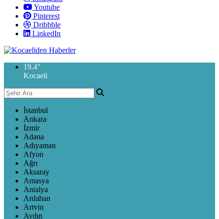
Youtube
Pinterest
Dribbble
LinkedIn
19.4
°
Kocaeli
İstanbul
Ankara
İzmir
Adana
Adıyaman
Afyon
Ağrı
Aksaray
Amasya
Antalya
Ardahan
Artvin
Aydın