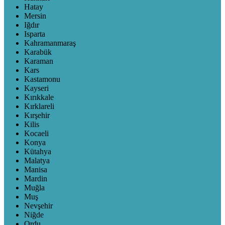
Hatay
Mersin
Iğdır
Isparta
Kahramanmaraş
Karabük
Karaman
Kars
Kastamonu
Kayseri
Kırıkkale
Kırklareli
Kırşehir
Kilis
Kocaeli
Konya
Kütahya
Malatya
Manisa
Mardin
Muğla
Muş
Nevşehir
Niğde
Ordu