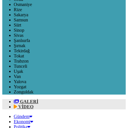
Osmaniye
Rize
Sakarya
Samsun
Siirt
Sinop
Sivas
Şanlıurfa
Şırnak
Tekirdağ
Tokat
Trabzon
Tunceli
Uşak
Van
Yalova
Yozgat
Zonguldak
GALERİ
VİDEO
Gündem
Ekonomi
Politika