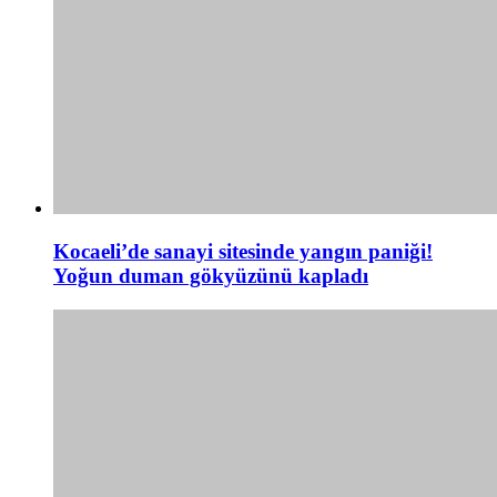
Kocaeli’de sanayi sitesinde yangın paniği!
Yoğun duman gökyüzünü kapladı