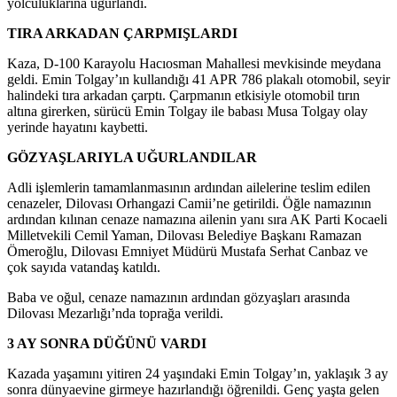
yolculuklarına uğurlandı.
TIRA ARKADAN ÇARPMIŞLARDI
Kaza, D-100 Karayolu Hacıosman Mahallesi mevkisinde meydana
geldi. Emin Tolgay’ın kullandığı 41 APR 786 plakalı otomobil, seyir
halindeki tıra arkadan çarptı. Çarpmanın etkisiyle otomobil tırın
altına girerken, sürücü Emin Tolgay ile babası Musa Tolgay olay
yerinde hayatını kaybetti.
GÖZYAŞLARIYLA UĞURLANDILAR
Adli işlemlerin tamamlanmasının ardından ailelerine teslim edilen
cenazeler, Dilovası Orhangazi Camii’ne getirildi. Öğle namazının
ardından kılınan cenaze namazına ailenin yanı sıra AK Parti Kocaeli
Milletvekili Cemil Yaman, Dilovası Belediye Başkanı Ramazan
Ömeroğlu, Dilovası Emniyet Müdürü Mustafa Serhat Canbaz ve
çok sayıda vatandaş katıldı.
Baba ve oğul, cenaze namazının ardından gözyaşları arasında
Dilovası Mezarlığı’nda toprağa verildi.
3 AY SONRA DÜĞÜNÜ VARDI
Kazada yaşamını yitiren 24 yaşındaki Emin Tolgay’ın, yaklaşık 3 ay
sonra dünyaevine girmeye hazırlandığı öğrenildi. Genç yaşta gelen