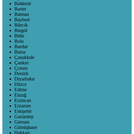
Balıkesir
Bartın
Batman
Bayburt
Bilecik
Bingöl
Bitlis
Bolu
Burdur
Bursa
Çanakkale
Çankırı
Çorum
Denizli
Diyarbakır
Düzce
Edirne
Elazığ
Erzincan
Erzurum
Eskişehir
Gaziantep
Giresun
Gümüşhane
Hakkari