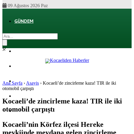
09 Ağustos 2026 Paz
GÜNDEM
EKONOMI
POLITIKA
DÜNYA
SPOR
Ana Sayfa
›
Asayiş
›
Kocaeli’de zincirleme kaza! TIR ile iki
otomobil çarpıştı
MAGAZIN
Kocaeli’de zincirleme kaza! TIR ile iki
otomobil çarpıştı
SAĞLIK
Kocaeli’nin Körfez ilçesi Hereke
mevkiinde meydana gelen zincirleme