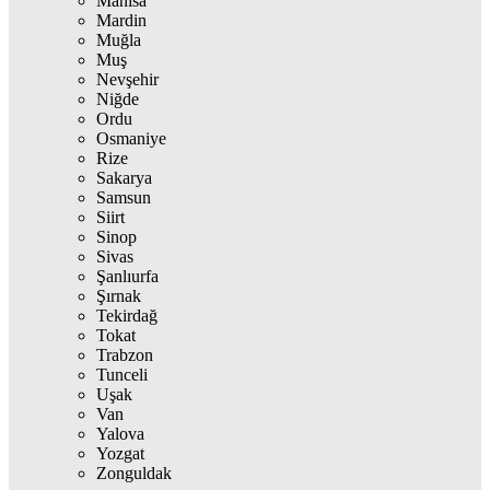
Manisa
Mardin
Muğla
Muş
Nevşehir
Niğde
Ordu
Osmaniye
Rize
Sakarya
Samsun
Siirt
Sinop
Sivas
Şanlıurfa
Şırnak
Tekirdağ
Tokat
Trabzon
Tunceli
Uşak
Van
Yalova
Yozgat
Zonguldak