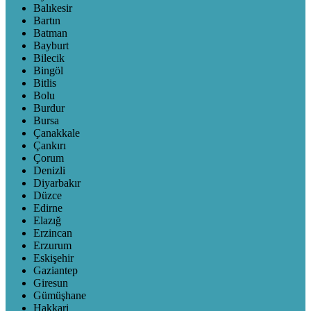
Balıkesir
Bartın
Batman
Bayburt
Bilecik
Bingöl
Bitlis
Bolu
Burdur
Bursa
Çanakkale
Çankırı
Çorum
Denizli
Diyarbakır
Düzce
Edirne
Elazığ
Erzincan
Erzurum
Eskişehir
Gaziantep
Giresun
Gümüşhane
Hakkari