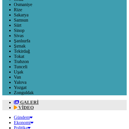
Osmaniye
Rize
Sakarya
Samsun
Siirt
Sinop
Sivas
Şanlıurfa
Şırnak
Tekirdağ
Tokat
Trabzon
Tunceli
Uşak
Van
Yalova
Yozgat
Zonguldak
GALERİ
VİDEO
Gündem
Ekonomi
Politika