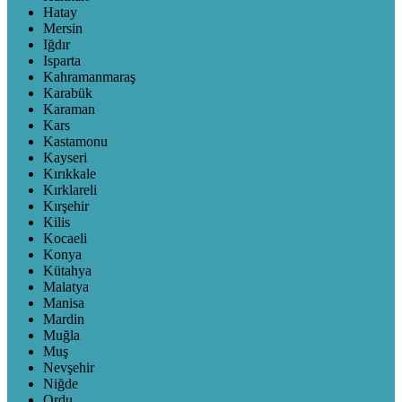
Hatay
Mersin
Iğdır
Isparta
Kahramanmaraş
Karabük
Karaman
Kars
Kastamonu
Kayseri
Kırıkkale
Kırklareli
Kırşehir
Kilis
Kocaeli
Konya
Kütahya
Malatya
Manisa
Mardin
Muğla
Muş
Nevşehir
Niğde
Ordu