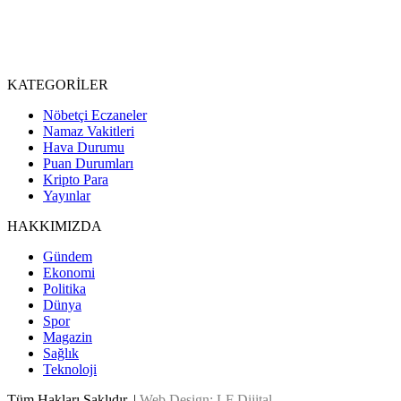
KATEGORİLER
Nöbetçi Eczaneler
Namaz Vakitleri
Hava Durumu
Puan Durumları
Kripto Para
Yayınlar
HAKKIMIZDA
Gündem
Ekonomi
Politika
Dünya
Spor
Magazin
Sağlık
Teknoloji
Tüm Hakları Saklıdır. |
Web Design: LF Dijital