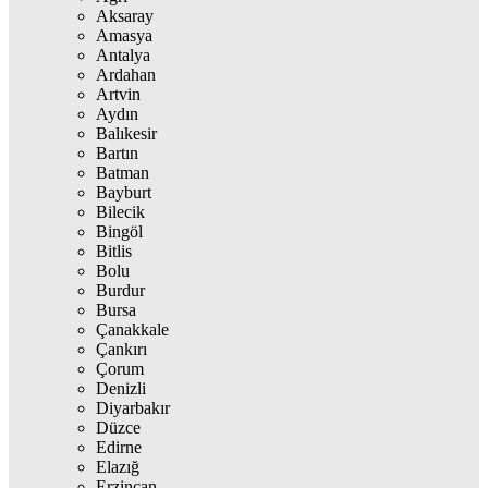
Aksaray
Amasya
Antalya
Ardahan
Artvin
Aydın
Balıkesir
Bartın
Batman
Bayburt
Bilecik
Bingöl
Bitlis
Bolu
Burdur
Bursa
Çanakkale
Çankırı
Çorum
Denizli
Diyarbakır
Düzce
Edirne
Elazığ
Erzincan