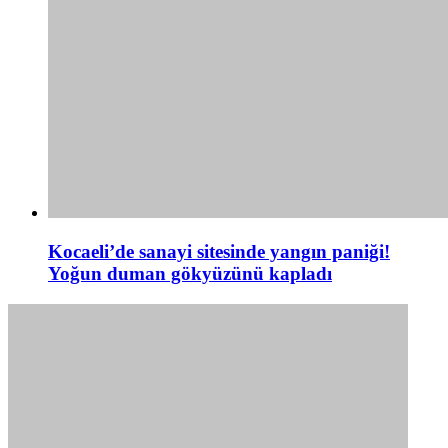
Kocaeli’de sanayi sitesinde yangın paniği!
Yoğun duman gökyüzünü kapladı