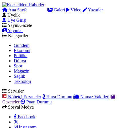
Ana Sayfa
Arama
Galeri
Video
Yazarlar
Üyelik
Üye Girişi
Yayın/Gazete
Yayınlar
Kategoriler
Gündem
Ekonomi
Politika
Dünya
Spor
Magazin
Sağlık
Teknoloji
Servisler
Nöbetçi Eczaneler
Hava Durumu
Namaz Vakitleri
Gazeteler
Puan Durumu
Sosyal Medya
Facebook
Instagram