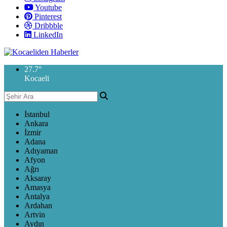
Youtube
Pinterest
Dribbble
LinkedIn
27.7
°
Kocaeli
İstanbul
Ankara
İzmir
Adana
Adıyaman
Afyon
Ağrı
Aksaray
Amasya
Antalya
Ardahan
Artvin
Aydın