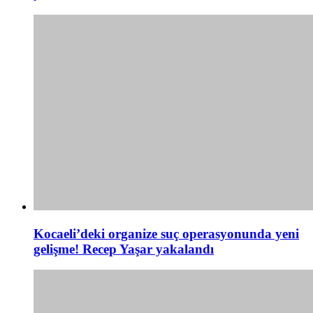
Kocaeli’deki organize suç operasyonunda yeni
gelişme! Recep Yaşar yakalandı