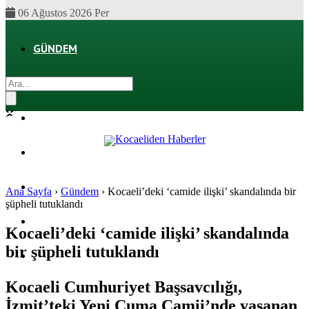
06 Ağustos 2026 Per
GÜNDEM
EKONOMI
POLITIKA
DÜNYA
SPOR
Ana Sayfa
›
Gündem
›
Kocaeli’deki ‘camide ilişki’ skandalında bir
şüpheli tutuklandı
MAGAZIN
Kocaeli’deki ‘camide ilişki’ skandalında
bir şüpheli tutuklandı
SAĞLIK
Kocaeli Cumhuriyet Başsavcılığı,
İzmit’teki Yeni Cuma Camii’nde yaşanan