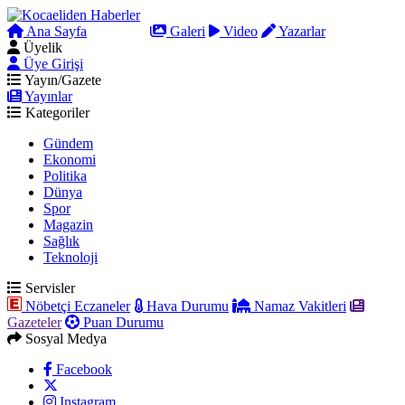
Ana Sayfa
Arama
Galeri
Video
Yazarlar
Üyelik
Üye Girişi
Yayın/Gazete
Yayınlar
Kategoriler
Gündem
Ekonomi
Politika
Dünya
Spor
Magazin
Sağlık
Teknoloji
Servisler
Nöbetçi Eczaneler
Hava Durumu
Namaz Vakitleri
Gazeteler
Puan Durumu
Sosyal Medya
Facebook
Instagram