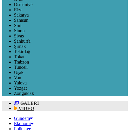
Osmaniye
Rize
Sakarya
Samsun
Siirt
Sinop
Sivas
Şanlıurfa
Şırnak
Tekirdağ
Tokat
Trabzon
Tunceli
Uşak
Van
Yalova
Yozgat
Zonguldak
GALERİ
VİDEO
Gündem
Ekonomi
Politika