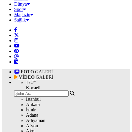
Dünya
Spor
Magazin
Sağlık
FOTO
GALERİ
VİDEO
GALERİ
17.7
°
Kocaeli
İstanbul
Ankara
İzmir
Adana
Adıyaman
Afyon
Ağrı