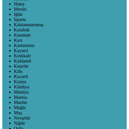
Hatay
Mersin
Iğdır
Isparta
Kahramanmaraş
Karabük
Karaman
Kars
Kastamonu
Kayseri
Kırıkkale
Kırklareli
Kırşehir
Kilis
Kocaeli
Konya
Kütahya
Malatya
Manisa
Mardin
Muğla
Muş
Nevşehir
Niğde
Ordu