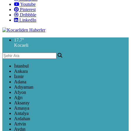
Youtube
Pinterest
Dribbble
LinkedIn
17.7
°
Kocaeli
İstanbul
Ankara
İzmir
Adana
Adıyaman
Afyon
Ağrı
Aksaray
Amasya
Antalya
Ardahan
Artvin
Aydın