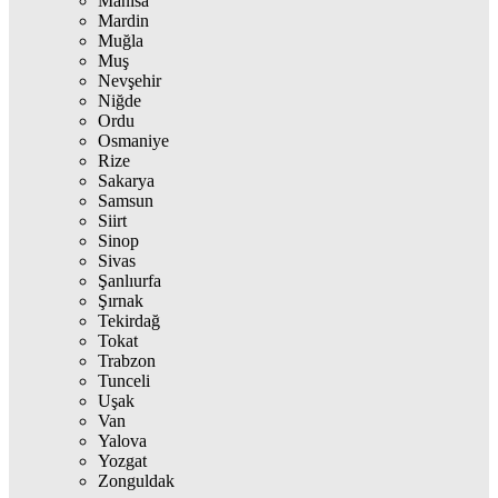
Manisa
Mardin
Muğla
Muş
Nevşehir
Niğde
Ordu
Osmaniye
Rize
Sakarya
Samsun
Siirt
Sinop
Sivas
Şanlıurfa
Şırnak
Tekirdağ
Tokat
Trabzon
Tunceli
Uşak
Van
Yalova
Yozgat
Zonguldak