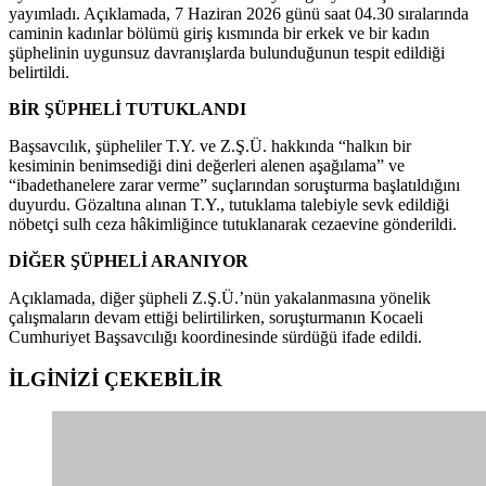
yayımladı. Açıklamada, 7 Haziran 2026 günü saat 04.30 sıralarında
caminin kadınlar bölümü giriş kısmında bir erkek ve bir kadın
şüphelinin uygunsuz davranışlarda bulunduğunun tespit edildiği
belirtildi.
BİR ŞÜPHELİ TUTUKLANDI
Başsavcılık, şüpheliler T.Y. ve Z.Ş.Ü. hakkında “halkın bir
kesiminin benimsediği dini değerleri alenen aşağılama” ve
“ibadethanelere zarar verme” suçlarından soruşturma başlatıldığını
duyurdu. Gözaltına alınan T.Y., tutuklama talebiyle sevk edildiği
nöbetçi sulh ceza hâkimliğince tutuklanarak cezaevine gönderildi.
DİĞER ŞÜPHELİ ARANIYOR
Açıklamada, diğer şüpheli Z.Ş.Ü.’nün yakalanmasına yönelik
çalışmaların devam ettiği belirtilirken, soruşturmanın Kocaeli
Cumhuriyet Başsavcılığı koordinesinde sürdüğü ifade edildi.
İLGİNİZİ
ÇEKEBİLİR