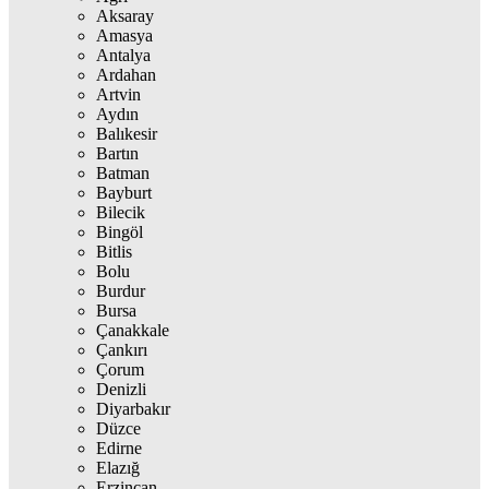
Aksaray
Amasya
Antalya
Ardahan
Artvin
Aydın
Balıkesir
Bartın
Batman
Bayburt
Bilecik
Bingöl
Bitlis
Bolu
Burdur
Bursa
Çanakkale
Çankırı
Çorum
Denizli
Diyarbakır
Düzce
Edirne
Elazığ
Erzincan