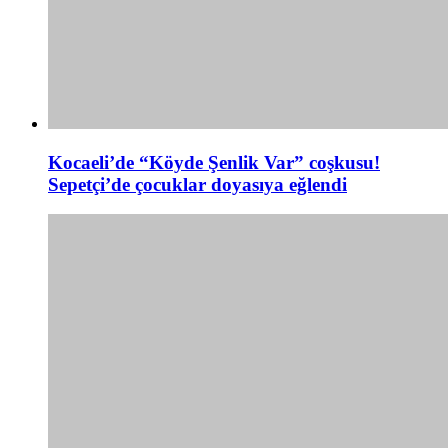
Kocaeli’de “Köyde Şenlik Var” coşkusu!
Sepetçi’de çocuklar doyasıya eğlendi