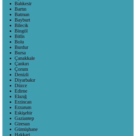
Balıkesir
Bartın
Batman
Bayburt
Bilecik
Bingöl
Bitlis
Bolu
Burdur
Bursa
Çanakkale
Çankırı
Çorum
Denizli
Diyarbakır
Düzce
Edirne
Elazığ
Erzincan
Erzurum
Eskişehir
Gaziantep
Giresun
Gümüşhane
Hakkari