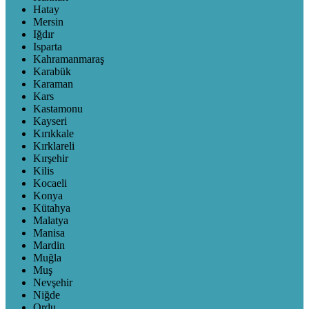
Hatay
Mersin
Iğdır
Isparta
Kahramanmaraş
Karabük
Karaman
Kars
Kastamonu
Kayseri
Kırıkkale
Kırklareli
Kırşehir
Kilis
Kocaeli
Konya
Kütahya
Malatya
Manisa
Mardin
Muğla
Muş
Nevşehir
Niğde
Ordu