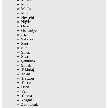
Manisa
Mardin
Muğla
Muş
Nevşehir
Niğde
Ordu
Osmaniye
Rize
Sakarya
Samsun
Siirt
Sinop
Sivas
Şanlıurfa
Şırnak
Tekirdağ
Tokat
Trabzon
Tunceli
Uşak
Van
Yalova
Yozgat
Zonguldak