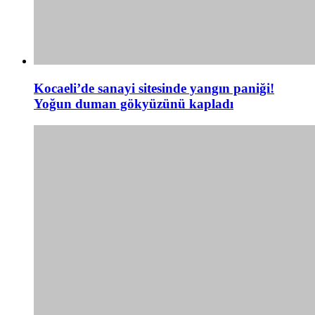
Kocaeli’de sanayi sitesinde yangın paniği!
Yoğun duman gökyüzünü kapladı