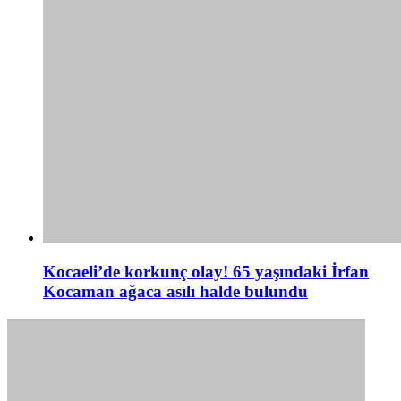
Kocaeli’de korkunç olay! 65 yaşındaki İrfan
Kocaman ağaca asılı halde bulundu