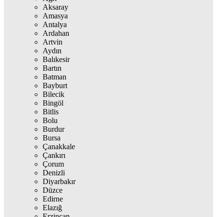
Aksaray
Amasya
Antalya
Ardahan
Artvin
Aydın
Balıkesir
Bartın
Batman
Bayburt
Bilecik
Bingöl
Bitlis
Bolu
Burdur
Bursa
Çanakkale
Çankırı
Çorum
Denizli
Diyarbakır
Düzce
Edirne
Elazığ
Erzincan