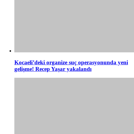
Kocaeli’deki organize suç operasyonunda yeni
gelişme! Recep Yaşar yakalandı