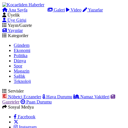
Ana Sayfa
Arama
Galeri
Video
Yazarlar
Üyelik
Üye Girişi
Yayın/Gazete
Yayınlar
Kategoriler
Gündem
Ekonomi
Politika
Dünya
Spor
Magazin
Sağlık
Teknoloji
Servisler
Nöbetçi Eczaneler
Hava Durumu
Namaz Vakitleri
Gazeteler
Puan Durumu
Sosyal Medya
Facebook
Instagram