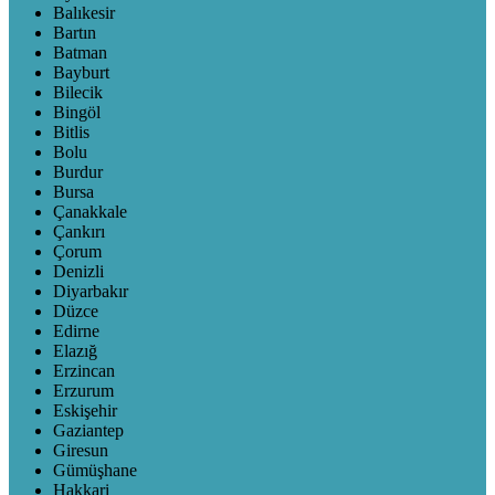
Balıkesir
Bartın
Batman
Bayburt
Bilecik
Bingöl
Bitlis
Bolu
Burdur
Bursa
Çanakkale
Çankırı
Çorum
Denizli
Diyarbakır
Düzce
Edirne
Elazığ
Erzincan
Erzurum
Eskişehir
Gaziantep
Giresun
Gümüşhane
Hakkari