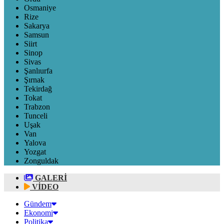
Osmaniye
Rize
Sakarya
Samsun
Siirt
Sinop
Sivas
Şanlıurfa
Şırnak
Tekirdağ
Tokat
Trabzon
Tunceli
Uşak
Van
Yalova
Yozgat
Zonguldak
GALERİ
VİDEO
Gündem
Ekonomi
Politika