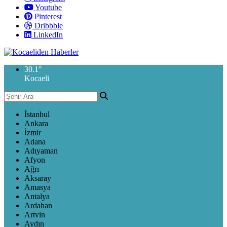
Youtube
Pinterest
Dribbble
LinkedIn
30.1
°
Kocaeli
İstanbul
Ankara
İzmir
Adana
Adıyaman
Afyon
Ağrı
Aksaray
Amasya
Antalya
Ardahan
Artvin
Aydın