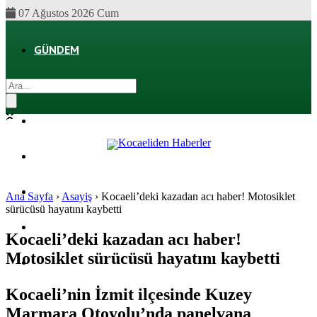
07 Ağustos 2026 Cum
GÜNDEM
EKONOMI
POLITIKA
DÜNYA
SPOR
Ana Sayfa
›
Asayiş
›
Kocaeli’deki kazadan acı haber! Motosiklet
sürücüsü hayatını kaybetti
MAGAZIN
Kocaeli’deki kazadan acı haber!
Motosiklet sürücüsü hayatını kaybetti
SAĞLIK
Kocaeli’nin İzmit ilçesinde Kuzey
Marmara Otoyolu’nda panelvana