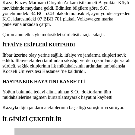
Kaza, Kuzey Marmara Otoyolu Ankara istikameti Bayraktar Köyü
mevkisinde meydana geldi. Edinilen bilgilere göre, S.O.
yönetimindeki 34 BC 5343 plakalı motosiklet, aynı yönde seyreden
K.G. idaresindeki 07 BBR 701 plakalı Volkswagen marka
panelvana arkadan çarptı.
Çarpmanın etkisiyle motosiklet sürücüsü araçta sıkıştı.
İTFAİYE EKİPLERİ KURTARDI
İhbar üzerine olay yerine sağlık, itfaiye ve jandarma ekipleri sevk
edildi. İtfaiye ekipleri tarafından sıkıştığı yerden çıkarılan ağır yaralı
sürücü, sağlık ekiplerinin ilk müdahalesinin ardından ambulansla
Kocaeli Üniversitesi Hastanesi’ne kaldırıldı.
HASTANEDE HAYATINI KAYBETTİ
Yoğun bakımda tedavi altına alınan S.O., doktorların tüm
müdahalelerine rağmen kurtarılamayarak hayatını kaybetti.
Kazayla ilgili jandarma ekiplerinin başlattığı soruşturma sürüyor.
İLGİNİZİ
ÇEKEBİLİR