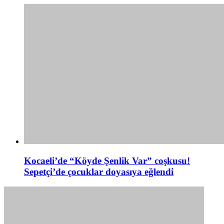
Kocaeli’de “Köyde Şenlik Var” coşkusu!
Sepetçi’de çocuklar doyasıya eğlendi