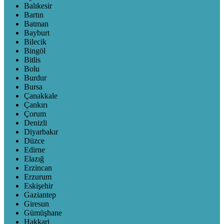
Balıkesir
Bartın
Batman
Bayburt
Bilecik
Bingöl
Bitlis
Bolu
Burdur
Bursa
Çanakkale
Çankırı
Çorum
Denizli
Diyarbakır
Düzce
Edirne
Elazığ
Erzincan
Erzurum
Eskişehir
Gaziantep
Giresun
Gümüşhane
Hakkari