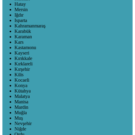
Hatay
Mersin
Iğdır
Isparta
Kahramanmaraş
Karabük
Karaman
Kars
Kastamonu
Kayseri
Kırıkkale
Kırklareli
Kırşehir
Kilis
Kocaeli
Konya
Kütahya
Malatya
Manisa
Mardin
Muğla
Muş
Nevşehir
Niğde
Ordu