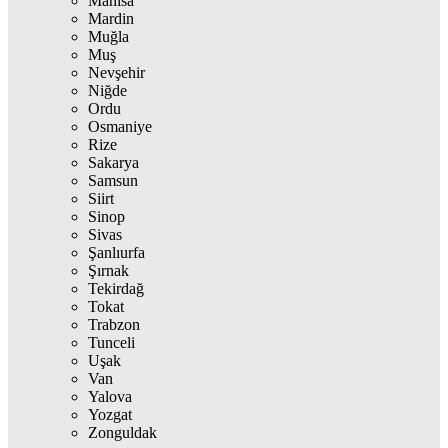
Manisa
Mardin
Muğla
Muş
Nevşehir
Niğde
Ordu
Osmaniye
Rize
Sakarya
Samsun
Siirt
Sinop
Sivas
Şanlıurfa
Şırnak
Tekirdağ
Tokat
Trabzon
Tunceli
Uşak
Van
Yalova
Yozgat
Zonguldak