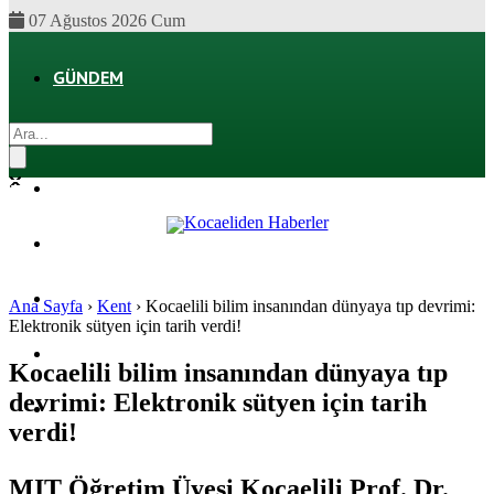
07 Ağustos 2026 Cum
GÜNDEM
EKONOMI
POLITIKA
DÜNYA
SPOR
Ana Sayfa
›
Kent
›
Kocaelili bilim insanından dünyaya tıp devrimi:
Elektronik sütyen için tarih verdi!
MAGAZIN
Kocaelili bilim insanından dünyaya tıp
devrimi: Elektronik sütyen için tarih
SAĞLIK
verdi!
MIT Öğretim Üyesi Kocaelili Prof. Dr.