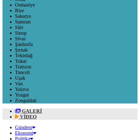
Osmaniye
Rize
Sakarya
Samsun
Siirt
Sinop
Sivas
Şanlıurfa
Şırnak
Tekirdağ
Tokat
Trabzon
Tunceli
Uşak
Van
Yalova
Yozgat
Zonguldak
GALERİ
VİDEO
Gündem
Ekonomi
Politika