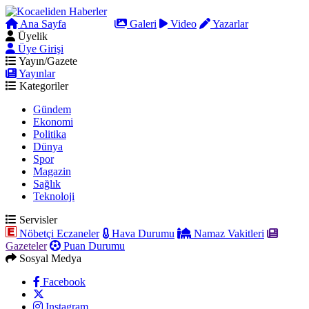
Ana Sayfa
Arama
Galeri
Video
Yazarlar
Üyelik
Üye Girişi
Yayın/Gazete
Yayınlar
Kategoriler
Gündem
Ekonomi
Politika
Dünya
Spor
Magazin
Sağlık
Teknoloji
Servisler
Nöbetçi Eczaneler
Hava Durumu
Namaz Vakitleri
Gazeteler
Puan Durumu
Sosyal Medya
Facebook
Instagram