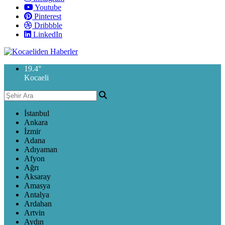
Youtube
Pinterest
Dribbble
LinkedIn
19.4
°
Kocaeli
İstanbul
Ankara
İzmir
Adana
Adıyaman
Afyon
Ağrı
Aksaray
Amasya
Antalya
Ardahan
Artvin
Aydın