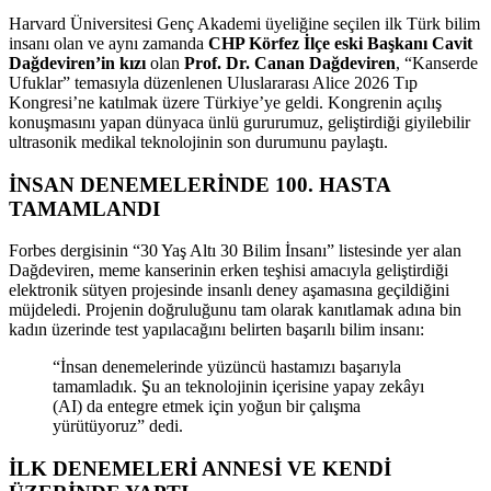
Harvard Üniversitesi Genç Akademi üyeliğine seçilen ilk Türk bilim
insanı olan ve aynı zamanda
CHP Körfez İlçe eski Başkanı Cavit
Dağdeviren’in kızı
olan
Prof. Dr. Canan Dağdeviren
, “Kanserde
Ufuklar” temasıyla düzenlenen Uluslararası Alice 2026 Tıp
Kongresi’ne katılmak üzere Türkiye’ye geldi. Kongrenin açılış
konuşmasını yapan dünyaca ünlü gururumuz, geliştirdiği giyilebilir
ultrasonik medikal teknolojinin son durumunu paylaştı.
İNSAN DENEMELERİNDE 100. HASTA
TAMAMLANDI
Forbes dergisinin “30 Yaş Altı 30 Bilim İnsanı” listesinde yer alan
Dağdeviren, meme kanserinin erken teşhisi amacıyla geliştirdiği
elektronik sütyen projesinde insanlı deney aşamasına geçildiğini
müjdeledi. Projenin doğruluğunu tam olarak kanıtlamak adına bin
kadın üzerinde test yapılacağını belirten başarılı bilim insanı:
“İnsan denemelerinde yüzüncü hastamızı başarıyla
tamamladık. Şu an teknolojinin içerisine yapay zekâyı
(AI) da entegre etmek için yoğun bir çalışma
yürütüyoruz” dedi.
İLK DENEMELERİ ANNESİ VE KENDİ