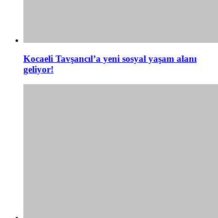
Kocaeli Tavşancıl’a yeni sosyal yaşam alanı
geliyor!