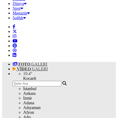
Dünya
Spor
Magazin
Sağlık
FOTO
GALERİ
VİDEO
GALERİ
19.4
°
Kocaeli
İstanbul
Ankara
İzmir
Adana
Adıyaman
Afyon
Ağrı