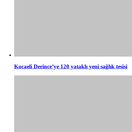
Kocaeli Derince’ye 120 yataklı yeni sağlık tesisi