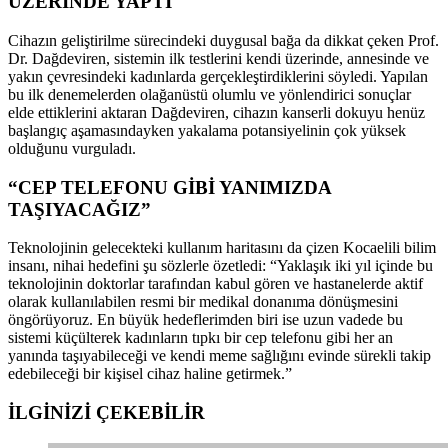
ÜZERİNDE YAPTI
Cihazın geliştirilme sürecindeki duygusal bağa da dikkat çeken Prof.
Dr. Dağdeviren, sistemin ilk testlerini kendi üzerinde, annesinde ve
yakın çevresindeki kadınlarda gerçekleştirdiklerini söyledi. Yapılan
bu ilk denemelerden olağanüstü olumlu ve yönlendirici sonuçlar
elde ettiklerini aktaran Dağdeviren, cihazın kanserli dokuyu henüz
başlangıç aşamasındayken yakalama potansiyelinin çok yüksek
olduğunu vurguladı.
“CEP TELEFONU GİBİ YANIMIZDA
TAŞIYACAĞIZ”
Teknolojinin gelecekteki kullanım haritasını da çizen Kocaelili bilim
insanı, nihai hedefini şu sözlerle özetledi: “Yaklaşık iki yıl içinde bu
teknolojinin doktorlar tarafından kabul gören ve hastanelerde aktif
olarak kullanılabilen resmi bir medikal donanıma dönüşmesini
öngörüyoruz. En büyük hedeflerimden biri ise uzun vadede bu
sistemi küçülterek kadınların tıpkı bir cep telefonu gibi her an
yanında taşıyabileceği ve kendi meme sağlığını evinde sürekli takip
edebileceği bir kişisel cihaz haline getirmek.”
İLGİNİZİ
ÇEKEBİLİR