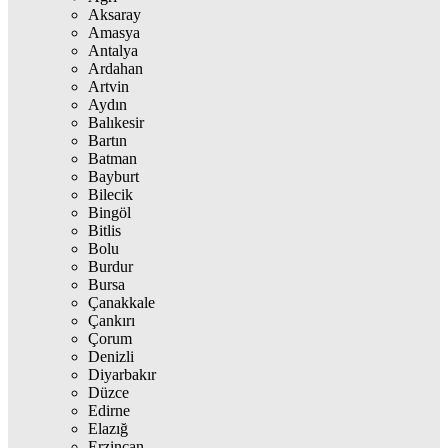
Aksaray
Amasya
Antalya
Ardahan
Artvin
Aydın
Balıkesir
Bartın
Batman
Bayburt
Bilecik
Bingöl
Bitlis
Bolu
Burdur
Bursa
Çanakkale
Çankırı
Çorum
Denizli
Diyarbakır
Düzce
Edirne
Elazığ
Erzincan